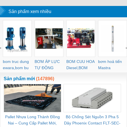
Sản phẩm xem nhiều
‹
›
bom truc dung
BƠM ÁP LỰC
BOM CUU HOA
bơm hoả tiển
ewara,bom bu
TỰ ĐỘNG
Diesel,BOM
Mastra
ewara
CHUA CHAY
Sản phẩm mới
(147896)
Pallet Nhựa Long Thành Đồng
Bộ Chống Sét Nguồn 3 Pha 5
Nai – Cung Cấp Pallet Mới,
Dây Phoenix Contact FLT-SEC-
C