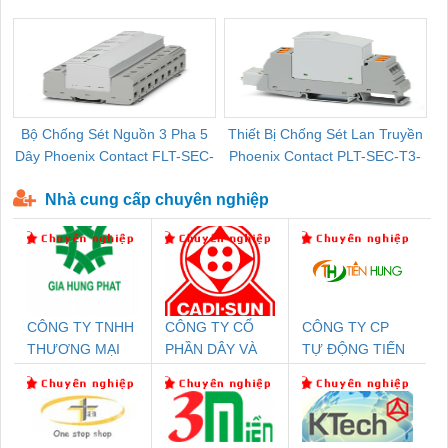
Pallet Cũ Giá Tốt
P-T1-3S-264/50-FM - 2909589
Bộ Chống Sét Nguồn 3 Pha 5
Thiết Bị Chống Sét Lan Truyền
B
Dây Phoenix Contact FLT-SEC-
Phoenix Contact PLT-SEC-T3-
P-T1-3S-440/35-FM - 2908264
230-FM-PT - 2907928
Nhà cung cấp chuyên nghiệp
CÔNG TY TNHH
CÔNG TY CỔ
CÔNG TY CP
THƯƠNG MẠI
PHẦN DÂY VÀ
TỰ ĐỘNG TIẾN
DỊCH VỤ KỸ
CÁP ĐIỆN
HƯNG
THUẬT ĐIỆN CƠ
THƯỢNG ĐÌNH
GIA HƯNG PHÁT