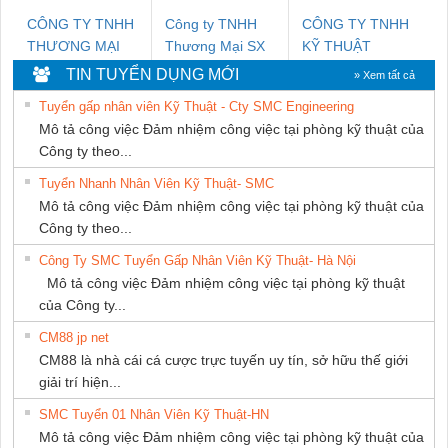
CÔNG TY TNHH
Công ty TNHH
CÔNG TY TNHH
THƯƠNG MẠI
Thương Mại SX
KỸ THUẬT
THIÊN ÂN VIỆT
Ba Miền
KTECH VIỆT
TIN TUYỂN DỤNG MỚI
» Xem tất cả
NAM
NAM
Tuyển gấp nhân viên Kỹ Thuật - Cty SMC Engineering
Mô tả công việc Đảm nhiệm công việc tại phòng kỹ thuật của
Công ty theo...
Tuyển Nhanh Nhân Viên Kỹ Thuật- SMC
Mô tả công việc Đảm nhiệm công việc tại phòng kỹ thuật của
Công ty theo...
Công Ty SMC Tuyển Gấp Nhân Viên Kỹ Thuật- Hà Nội
Mô tả công việc Đảm nhiệm công việc tại phòng kỹ thuật
của Công ty...
CM88 jp net
CM88 là nhà cái cá cược trực tuyến uy tín, sở hữu thế giới
giải trí hiện...
SMC Tuyển 01 Nhân Viên Kỹ Thuật-HN
Mô tả công việc Đảm nhiệm công việc tại phòng kỹ thuật của