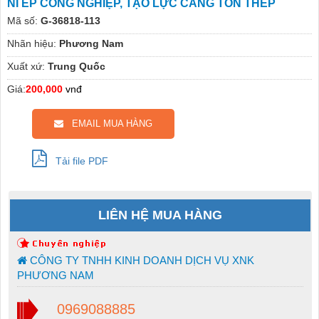
NỈ ÉP CÔNG NGHIỆP, TẠO LỰC CĂNG TÔN THÉP
Mã số:
G-36818-113
Nhãn hiệu:
Phương Nam
Xuất xứ:
Trung Quốc
Giá:
200,000
vnđ
EMAIL MUA HÀNG
Tải file PDF
LIÊN HỆ MUA HÀNG
CÔNG TY TNHH KINH DOANH DỊCH VỤ XNK
PHƯƠNG NAM
0969088885