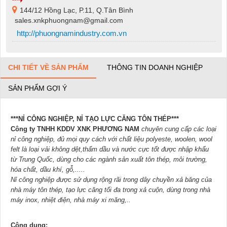
144/12 Hồng Lạc, P.11, Q.Tân Bình
sales.xnkphuongnam@gmail.com
http://phuongnamindustry.com.vn
CHI TIẾT VỀ SẢN PHẨM
THÔNG TIN DOANH NGHIỆP
SẢN PHẨM GỢI Ý
***NỈ CÔNG NGHIỆP, NỈ TẠO LỰC CĂNG TÔN THÉP***
Công ty TNHH KDDV XNK PHƯƠNG NAM
chuyên cung cấp các loại
nỉ công nghiệp, đủ mọi quy cách với chất liệu polyeste, woolen, wool
felt là loại vải không dệt,thấm dầu và nước cực tốt được nhập khẩu
từ Trung Quốc, dùng cho các ngành sản xuất tôn thép, môi trường,
hóa chất, dầu khí, gỗ,.....
Nỉ công nghiệp được sử dụng rộng rãi trong dây chuyền xả băng của
nhà máy tôn thép, tạo lực căng tối đa trong xả cu
ộn, dùng trong nhà
máy inox, nhiệt điện, nhà máy xi măng,..
Công dụng: