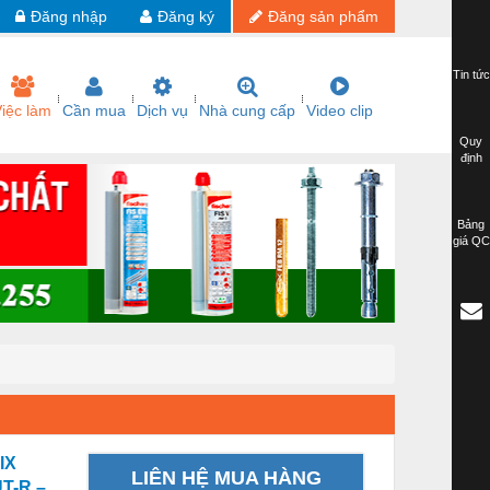
Đăng nhập
Đăng ký
Đăng sản phẩm
Tin tức
iệc làm
Cần mua
Dịch vụ
Nhà cung cấp
Video clip
Quy
định
Bảng
giá QC
IX
LIÊN HỆ MUA HÀNG
T-R –