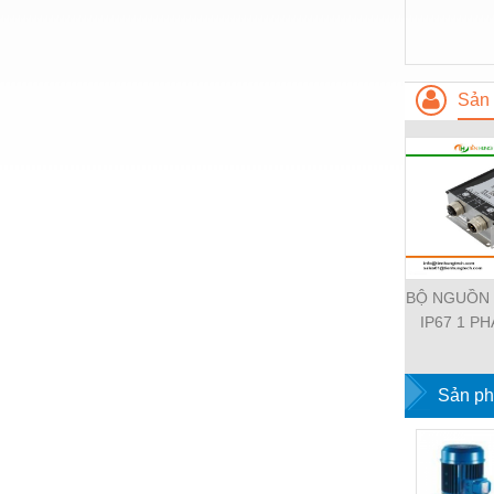
Nước-Vật tư thiết bị
Phốt cơ khí
Sản 
Sắt, thép, inox các loại
Thí nghiệm-Trang thiết bị
Thiết bị chiếu sáng
Thiết bị chống sét
Thiết bị an ninh
BỘ NGUỒN
Thiết bị công nghiệp
IP67 1 PH
Thiết bị công trình
11112-19
EMPARR
Thiết bị điện
POWER SU
Sản ph
PHA
Thiết bị giáo dục
Thiết bị khác