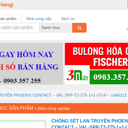
 hàng)
Sản phẩm
Nhà cung cấp
Dịch vụ
Danh mục
V
UYỀN PHOENIX CONTACT – VAL-SPP-T2-275-1+1-UT-R – 1466212
MỤC SẢN PHẨM
»
Điện công nghiệp
CHỐNG SÉT LAN TRUYỀN PHOEN
CONTACT – VAL-SPP-T2-275-1+1-U