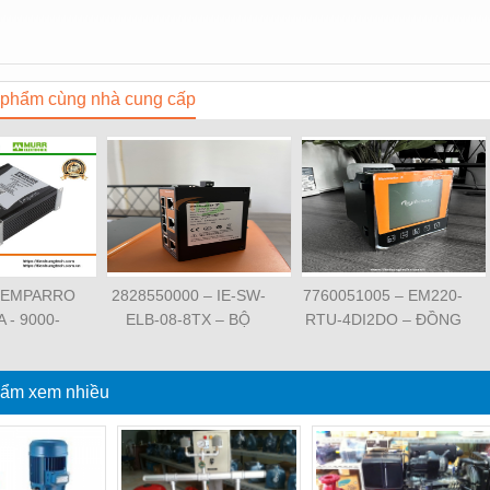
phẩm cùng nhà cung cấp
 EMPARRO
2828550000 – IE-SW-
7760051005 – EM220-
A - 9000-
ELB-08-8TX – BỘ
RTU-4DI2DO – ĐỒNG
62020 -
CHIA MẠNG 8 CỔNG
HỒ ĐO DÒNG ĐIỆN,
O IP67
RJ45 – WEIDMULLER
ĐO ĐIỆN ÁP –
PPLY 1-
ẩm xem nhiều
WEIDMULLER
SE