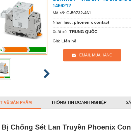
1466212
Mã số:
G-59732-461
Nhãn hiệu:
phonenix contact
Xuất xứ:
TRUNG QUỐC
Giá:
Liên hệ
EMAIL MUA HÀNG
ẾT VỀ SẢN PHẨM
THÔNG TIN DOANH NGHIỆP
SẢ
t Bị Chống Sét Lan Truyền Phoenix Con