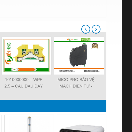
‹
›
1010000000 – WPE
MICO PRO BẢO VỆ
ĐẦU CẮM VA
2.5 – CẦU ĐẤU DÂY
MẠCH ĐIỆN TỬ -
7000-29021-
NỐI ĐẤT –
9000-41092-0101000 -
SVS VALV
WEIDMULLER-
MICO PRO
FORM A 18M
TIENHUNGTECH
ELECTRONIC
WIREA
CIRCUIT
PROTECTION, 2
CHANNELS