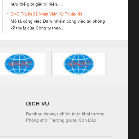
iám sát chuỗi
Bộ chỉnh lưu nguồn
Nẹp nhôm chống
Bộ c
hữu thế giới giải trí hiện...
Miền
DỊCH VỤ KỸ
tấm pin
điện TRANSCLINIC
trơn Đà Nẵng
giám 
THUẬT ĐIỆN CƠ
SMC Tuyển 01 Nhân Viên Kỹ Thuật-HN
SCLINIC 16I+
BKE 1K5.4
Sola
GIA HƯNG PHÁT
Mô tả công việc Đảm nhiệm công việc tại phòng
 (2502520000)
(7791400879)2. Giá
TRAN
kỹ thuật của Công ty theo...
1K5.4
DỊCH VỤ
Bamboo Airways chính thức khai trương
Phòng chờ Thương gia tại Côn Đảo