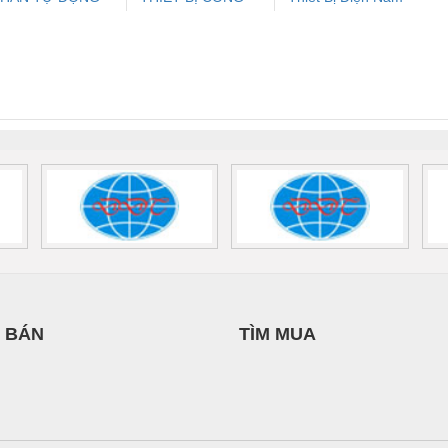
ưu Điện AC
Mô-đun Ắc Quy UPS
Rơ Le An Toàn
Bộ g
IẾN HƯNG
NGHIỆP NIHON
Quốc Thịnh
 Suất Cao
Phoenix Contact
Phoenix Contact
SETSUBI VIỆT
nix Contact
QUINT-HP-
2981059 – PSR-
TRAN
NAM
INT-HP-
BAT/PB/48DC/7.0AH/PT
SCP-
1K5 H
0AC/2.5KVA/PT
- 1133819
24UC/ESL4/3X1/1X2/B
 1136815
 BÁN
TÌM MUA