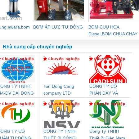
dung ewara,bom
BƠM ÁP LỰC TỰ ĐỘNG
BOM CUU HOA
Diesel,BOM CHUA CHAY
Nhà cung cấp chuyên nghiệp
ONG TY TNHH
Tan Dong Cang
CÔNG TY CỔ
Đệm An Toàn
Rơ Le An Toàn
Bộ Lặp Tín Hiệu
Rơ
M-DV DAI DONG
company LTD
PHẦN DÂY VÀ
nix Contact
Phoenix Contact
PROFIBUS Phoenix
Pho
THANH
CÁP ĐIỆN
PC20-1NO-
PSR-SCP-
Contact PSI-REP-
298
THƯỢNG ĐÌNH
24DC-SP -
24UC/ESL4/3X1/1X2/B
PROFIBUS/12MB -
700578
- 2981059
2708863
24DC
ÔNG TY CỔ
CÔNG TY TNHH
Công Ty TNHH
PHẦN TỰ ĐỘNG
THIẾT BỊ CÔNG
Thiết Bị Điện Nam