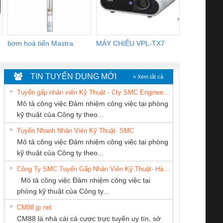
›
bơm hoả tiển Mastra
MÁY CHIẾU VPL-TX7
BOM DINH
WHITE
TIN TUYỂN DỤNG MỚI
» Xem tất cả
Tuyển gấp nhân viên Kỹ Thuật - Cty SMC Engineering
Mô tả công việc Đảm nhiệm công việc tại phòng
kỹ thuật của Công ty theo...
Tuyển Nhanh Nhân Viên Kỹ Thuật- SMC
CÔNG TY TNHH
CÔNG TY TNHH
CÔNG TY CP TỰ
 Le An Toàn
Bộ giám sát chuỗi
Bộ giám sát dòng
Bộ ng
Mô tả công việc Đảm nhiệm công việc tại phòng
THƯƠNG MẠI
KINH DOANH
ĐỘNG TIẾN
enix Contact
tấm pin
điện chuỗi
ray W
kỹ thuật của Công ty theo...
THIÊN ÂN VIỆT
DỊCH VỤ XNK
HƯNG
6960 – PSR-
TRANSCLINIC 16I+
TRANSCLINIC 16I+
BAS 
Công Ty SMC Tuyển Gấp Nhân Viên Kỹ Thuật- Hà Nội
NAM
PHƯƠNG NAM
SCP-
1K5 L (2433950000)
(2008130000)
(28
Mô tả công việc Đảm nhiệm công việc tại
/FSP/2X1/1X2
phòng kỹ thuật của Công ty...
CM88 jp net
Công ty TNHH
Cty TNHH TM QC
CÔNG TY TNHH
CM88 là nhà cái cá cược trực tuyến uy tín, sở
Thương Mại SX Ba
Ba Miền
THƯƠNG MẠI