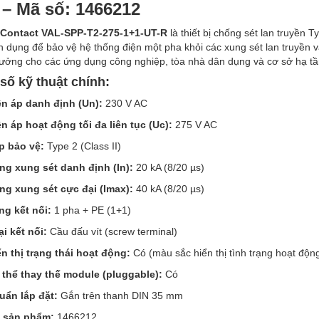
 – Mã số: 1466212
 Contact VAL-SPP-T2-275-1+1-UT-R
là thiết bị chống sét lan truyền 
 dụng để bảo vệ hệ thống điện một pha khỏi các xung sét lan truyền v
tưởng cho các ứng dụng công nghiệp, tòa nhà dân dụng và cơ sở hạ tầ
số kỹ thuật chính:
ện áp danh định (Un):
230 V AC
ện áp hoạt động tối đa liên tục (Uc):
275 V AC
p bảo vệ:
Type 2 (Class II)
ng xung sét danh định (In):
20 kA (8/20 µs)
ng xung sét cực đại (Imax):
40 kA (8/20 µs)
ng kết nối:
1 pha + PE (1+1)
i kết nối:
Cầu đấu vít (screw terminal)
ển thị trạng thái hoạt động:
Có (màu sắc hiển thị tình trạng hoạt độn
 thể thay thế module (pluggable):
Có
uẩn lắp đặt:
Gắn trên thanh DIN 35 mm
 sản phẩm:
1466212