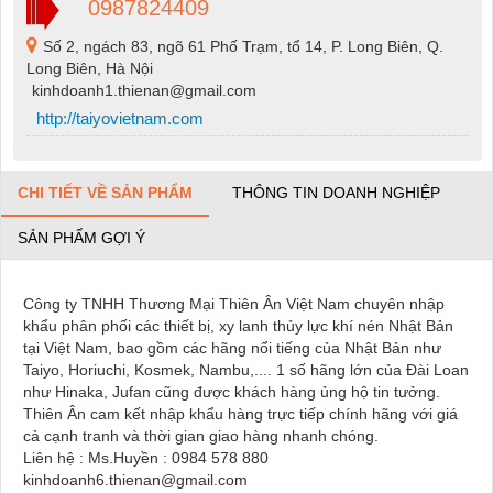
0987824409
Số 2, ngách 83, ngõ 61 Phố Trạm, tổ 14, P. Long Biên, Q.
Long Biên, Hà Nội
kinhdoanh1.thienan@gmail.com
http://taiyovietnam.com
CHI TIẾT VỀ SẢN PHẨM
THÔNG TIN DOANH NGHIỆP
SẢN PHẨM GỢI Ý
Công ty TNHH Thương Mại Thiên Ân Việt Nam chuyên nhập
khẩu phân phối các thiết bị, xy lanh thủy lực khí nén Nhật Bản
tại Việt Nam, bao gồm các hãng nổi tiếng của Nhật Bản như
Taiyo, Horiuchi, Kosmek, Nambu,.... 1 số hãng lớn của Đài Loan
như Hinaka, Jufan cũng được khách hàng ủng hộ tin tưởng.
Thiên Ân cam kết nhập khẩu hàng trực tiếp chính hãng với giá
cả cạnh tranh và thời gian giao hàng nhanh chóng.
Liên hệ : Ms.Huyền : 0984 578 880
kinhdoanh6.thienan@gmail.com