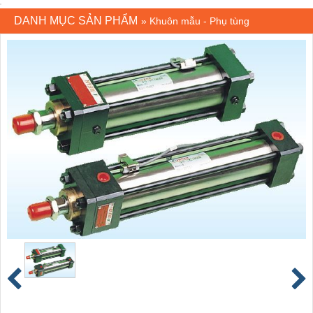
DANH MỤC SẢN PHẨM
»
Khuôn mẫu - Phụ tùng