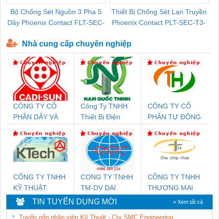
Bộ Chống Sét Nguồn 3 Pha 5
Thiết Bị Chống Sét Lan Truyền
B
Dây Phoenix Contact FLT-SEC-
Phoenix Contact PLT-SEC-T3-
P-T1-3S-440/35-FM - 2908264
230-FM-PT - 2907928
Nhà cung cấp chuyên nghiệp
CÔNG TY CỔ
Công Ty TNHH
CÔNG TY CỔ
PHẦN DÂY VÀ
Thiết Bị Điện
PHẦN TỰ ĐỘNG
CÁP ĐIỆN
Nam Quốc Thịnh
TIẾN HƯNG
THƯỢNG ĐÌNH
CÔNG TY TNHH
CONG TY TNHH
CÔNG TY TNHH
KỸ THUẬT
TM-DV DAI
THƯƠNG MẠI
KTECH VIỆT
DONG THANH
THIÊN ÂN VIỆT
TIN TUYỂN DỤNG MỚI
» Xem tất cả
NAM
NAM
Tuyển gấp nhân viên Kỹ Thuật - Cty SMC Engineering