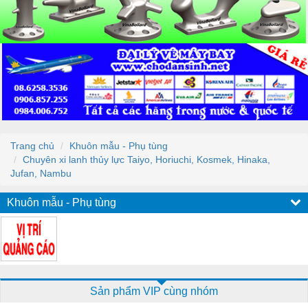
Trang chủ
Khuôn mẫu - Phụ tùng
Chuyên xi lanh thủy lực Taiyo, Horiuchi, Kosmek, Hinaka,
Jufan, Nambu
Khuôn mẫu - Phụ tùng
Sản phẩm VIP cùng nhóm