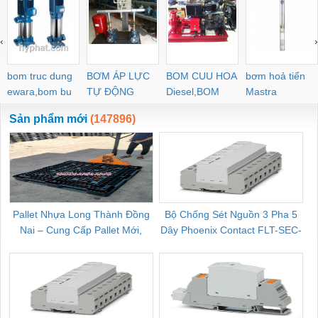
‹
›
bom truc dung
BƠM ÁP LỰC
BOM CUU HOA
bơm hoả tiển
ewara,bom bu
TỰ ĐỘNG
Diesel,BOM
Mastra
ewara
CHUA CHAY
Sản phẩm mới
(147896)
Pallet Nhựa Long Thành Đồng
Bộ Chống Sét Nguồn 3 Pha 5
Nai – Cung Cấp Pallet Mới,
Dây Phoenix Contact FLT-SEC-
C
Pallet Cũ Giá Tốt
P-T1-3S-264/50-FM - 2909589