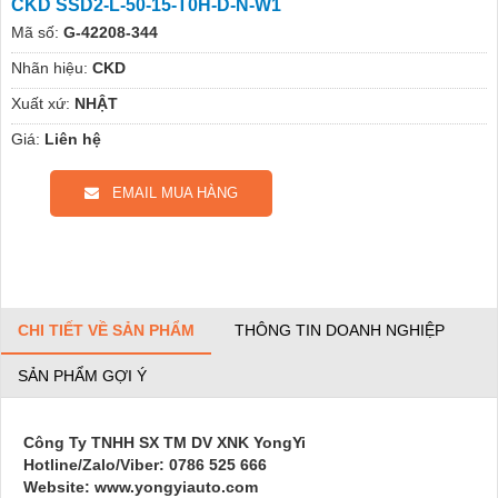
CKD SSD2-L-50-15-T0H-D-N-W1
Mã số:
G-42208-344
Nhãn hiệu:
CKD
Xuất xứ:
NHẬT
Giá:
Liên hệ
EMAIL MUA HÀNG
CHI TIẾT VỀ SẢN PHẨM
THÔNG TIN DOANH NGHIỆP
SẢN PHẨM GỢI Ý
Công Ty TNHH SX TM DV XNK YongYi
Hotline/Zalo/Viber: 0786 525 666
Website: www.yongyiauto.com