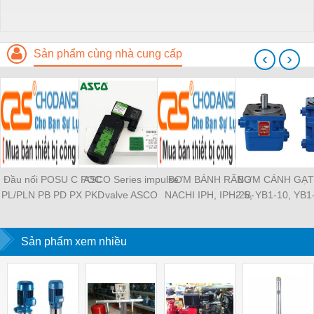
Sản phẩm cùng nhà cung cấp
‹
›
Đầu nối POSU C POC
ASCO Series impulse
BƠM BÁNH RĂNG
BƠM CÁNH GẠT
PL/PLN PB PD PX PKD
valve ASCO
NACHI IPH, IPH-2B-
2.5, YB1-10, YB1
PH PH2 PH3 PCF PLL
SCG353A043 ASCO
6.5-11, IPH-5B-40-21,
YB1-40/12.5, 
PLF PMF PTL SL SS
SCG353A044 ASCO
IPH-2A-5-11, IPH-5A-
100/16 YB1-40
SCA SAFS SASF HVFS
Sản phẩm xem nhiều
SCG353A047 ASCO
50, IPH-3A-13-LT-20,
YB1-16/12 YB1-
HVSF PU PV PE PY
SCG353A050 ASCO
IPH-5B-50-LT-11, IPH-
YB1-40/12 YB1-
PM PLM PZA PK PA
SCG353A051 ASCO
4A-32-LT-20, IPH-6B-
HVFF PLJ PYJ PP PG
SXE353.060
100-L-11, IPH-5A-40-
PEG PW PGJ PPGJ
11