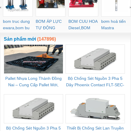
PYJW SL-C PC-C
‹
›
POC-C PL-C
bom truc dung
BƠM ÁP LỰC
BOM CUU HOA
bơm hoả tiển
ewara,bom bu
TỰ ĐỘNG
Diesel,BOM
Mastra
ewara
CHUA CHAY
Sản phẩm mới
(147896)
Pallet Nhựa Long Thành Đồng
Bộ Chống Sét Nguồn 3 Pha 5
Nai – Cung Cấp Pallet Mới,
Dây Phoenix Contact FLT-SEC-
C
Pallet Cũ Giá Tốt
P-T1-3S-264/50-FM - 2909589
Bộ Chống Sét Nguồn 3 Pha 5
Thiết Bị Chống Sét Lan Truyền
B