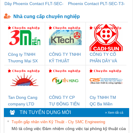
Dây Phoenix Contact FLT-SEC-
Phoenix Contact PLT-SEC-T3-
P-T1-3S-440/35-FM - 2908264
230-FM-PT - 2907928
Nhà cung cấp chuyên nghiệp
Công ty TNHH
CÔNG TY TNHH
CÔNG TY CỔ
Thương Mại SX
KỸ THUẬT
PHẦN DÂY VÀ
Ba Miền
KTECH VIỆT
CÁP ĐIỆN
NAM
THƯỢNG ĐÌNH
Tan Dong Cang
CÔNG TY CP
Cty TNHH TM
company LTD
TỰ ĐỘNG TIẾN
QC Ba Miền
HƯNG
TIN TUYỂN DỤNG MỚI
» Xem tất cả
Tuyển gấp nhân viên Kỹ Thuật - Cty SMC Engineering
Mô tả công việc Đảm nhiệm công việc tại phòng kỹ thuật của