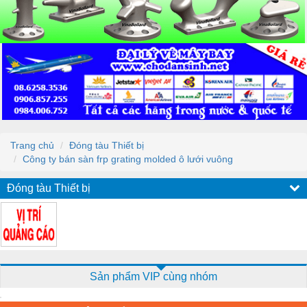
Trang chủ
Đóng tàu Thiết bị
Công ty bán sàn frp grating molded ô lưới vuông
Đóng tàu Thiết bị
Sản phẩm VIP cùng nhóm