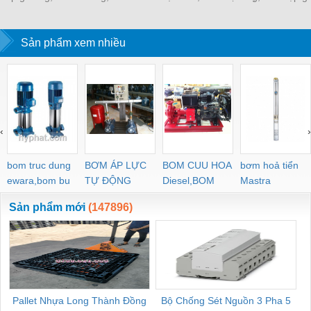
kháng hóa chất
frp grating kháng hóa
sàn dập gân kín frp
frp grating, sàn c
chất
tốt pultruded gr
Sản phẩm xem nhiều
‹
›
bom truc dung
BƠM ÁP LỰC
BOM CUU HOA
bơm hoả tiển
ewara,bom bu
TỰ ĐỘNG
Diesel,BOM
Mastra
ewara
CHUA CHAY
Sản phẩm mới
(147896)
Pallet Nhựa Long Thành Đồng
Bộ Chống Sét Nguồn 3 Pha 5