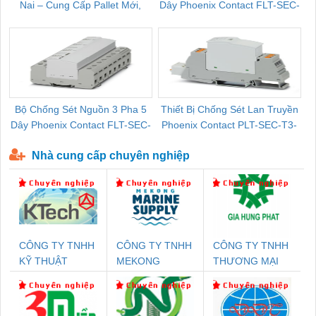
Nai – Cung Cấp Pallet Mới,
Dây Phoenix Contact FLT-SEC-
C
Pallet Cũ Giá Tốt
P-T1-3S-264/50-FM - 2909589
Bộ Chống Sét Nguồn 3 Pha 5
Thiết Bị Chống Sét Lan Truyền
B
Dây Phoenix Contact FLT-SEC-
Phoenix Contact PLT-SEC-T3-
P-T1-3S-440/35-FM - 2908264
230-FM-PT - 2907928
Nhà cung cấp chuyên nghiệp
CÔNG TY TNHH
CÔNG TY TNHH
CÔNG TY TNHH
KỸ THUẬT
MEKONG
THƯƠNG MẠI
KTECH VIỆT
MARINE
DỊCH VỤ KỸ
NAM
SUPPLY
THUẬT ĐIỆN CƠ
GIA HƯNG