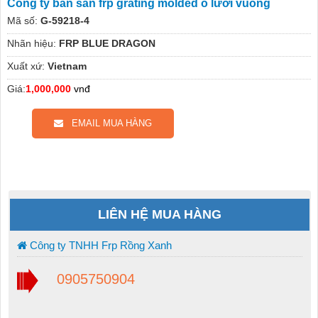
Công ty bán sàn frp grating molded ô lưới vuông
Mã số:
G-59218-4
Nhãn hiệu:
FRP BLUE DRAGON
Xuất xứ:
Vietnam
Giá:
1,000,000
vnđ
EMAIL MUA HÀNG
LIÊN HỆ MUA HÀNG
Công ty TNHH Frp Rồng Xanh
0905750904