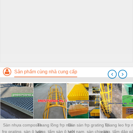
Sản phẩm cùng nhà cung cấp
‹
›
Sàn nhựa composite
Thang lồng frp màu
Bán sàn frp grating tại
Thang leo frp
frp grating, sàn ô lưới
vàng, tấm sàn ô lưới
việt nam, sàn chịu tải,
vàng, tấm dập g