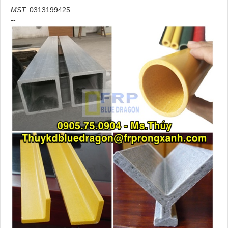
MST:
0313199425
--