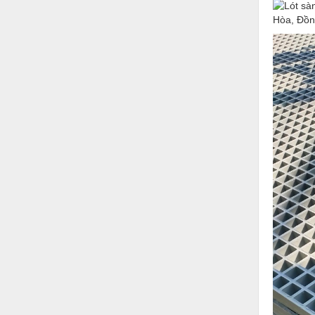
Thiết bị làm sạch
Thiết bị sơn - Sơn
Thiết bị nhà bếp
Thiết bị nhiệt
Thiêt bị PCCC
Thiết bị truyền động
Thiết bị văn phòng
Thiết bị viễn thông
Thủy lực-Thiết bị
Thủy sản - Trang thiết bị
Tự động hoá
Van - Co các loại
Vật liệu mài mòn