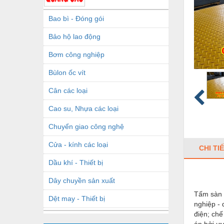
Bao bì - Đóng gói
Bảo hộ lao động
Bơm công nghiệp
Bùlon ốc vít
Cân các loại
Cao su, Nhựa các loại
Chuyển giao công nghệ
Cửa - kính các loại
CHI TI
Dầu khí - Thiết bị
Dây chuyền sản xuất
Tấm sàn l
Dệt may - Thiết bị
nghiệp - 
điện; chế
Dầu mỡ công nghiệp
án bởi ưu