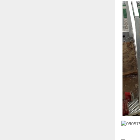
Nước-Vật tư thiết bị
Phốt cơ khí
Sắt, thép, inox các loại
Thí nghiệm-Trang thiết bị
Thiết bị chiếu sáng
Thiết bị chống sét
Thiết bị an ninh
Thiết bị công nghiệp
Thiết bị công trình
Thiết bị điện
Thiết bị giáo dục
Thiết bị khác