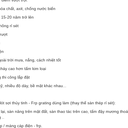
óa chất, axit, chống nước biển
ọ 15-20 năm trở lên
ông rỉ sét
rượt
c
ện
oài trời mưa, nắng, cách nhiệt tốt
cháy cao hơn tấm kim loại
 thi công lắp đặt
, nhiều độ dày, bề mặt khác nhau...
ót sợi thủy tinh - Frp grating dùng làm (thay thế sàn thép rỉ sét):
i lại, sàn nâng trên mặt đất, sàn thao tác trên cao, tấm đậy mương tho
 ..
 / máng cáp điện - frp.