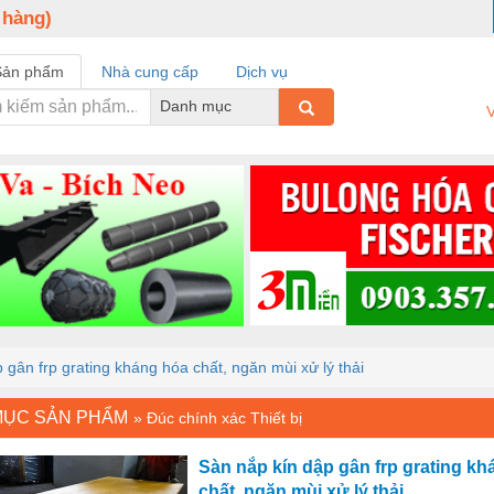
 hàng)
Sản phẩm
Nhà cung cấp
Dịch vụ
Danh mục
V
 gân frp grating kháng hóa chất, ngăn mùi xử lý thải
MỤC SẢN PHẨM
»
Đúc chính xác Thiết bị
Sàn nắp kín dập gân frp grating k
chất, ngăn mùi xử lý thải