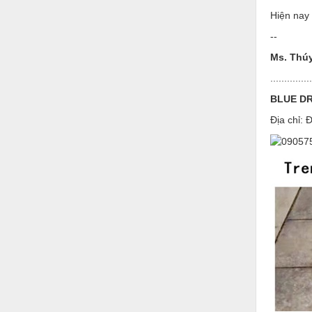
Hóa chất-Trang thiết bị
Hiện nay 
Kệ công nghiệp
--
Khí nén - Thiết bị
Ms. Thúy
...............
Khuôn mẫu - Phụ tùng
BLUE DR
Lọc công nghiệp
Địa chỉ:
Máy công cụ - Phụ tùng
Mỏ - Trang thiết bị
Mô tơ - Hộp số
Môi trường - Thiết bị
Nâng hạ - Trang thiết bị
Nội - Ngoại thất - văn phòng
Nồi hơi - Trang thiết bị
Nông nghiệp - Thiết bị