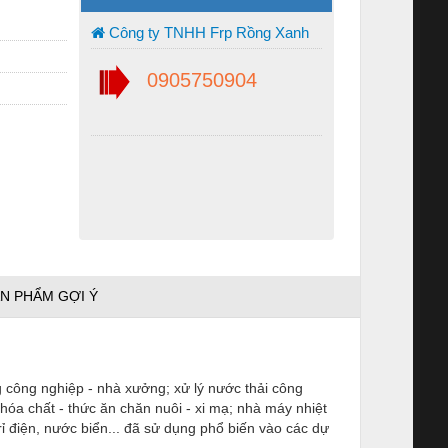
Công ty TNHH Frp Rồng Xanh
0905750904
N PHẨM GỢI Ý
g công nghiệp - nhà xưởng; xử lý nước thải công
hóa chất - thức ăn chăn nuôi - xi mạ; nhà máy nhiệt
ỉ điện, nước biển... đã sử dụng phổ biến vào các dự