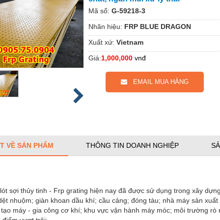
Mã số:
G-59218-3
Nhãn hiệu:
FRP BLUE DRAGON
Xuất xứ:
Vietnam
Giá:
1,000,000
vnđ
EMAIL MUA HÀNG
ẾT VỀ SẢN PHẨM
THÔNG TIN DOANH NGHIỆP
SẢ
ót sợi thủy tinh - Frp grating hiện nay đã được sử dụng trong xây dựn
dệt nhuộm; giàn khoan dầu khí; cầu cảng; đóng tàu; nhà máy sản xuất 
 tạo máy - gia công cơ khí; khu vực vận hành máy móc; môi trường rò r
 điểm vượt trội: