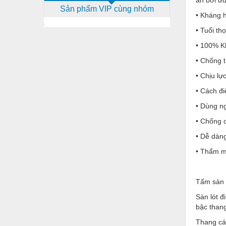
Sản phẩm VIP cùng nhóm
Dịch vụ - Thi công
• Kháng h
Điện công nghiệp
• Tuổi th
• 100% Kh
Điện gia dụng
• Chống t
Điện Lạnh
• Chịu lự
Đóng tàu Thiết bị
• Cách đi
Đúc chính xác Thiết bị
• Dùng ng
Dụng cụ cầm tay
• Chống 
• Dễ dàng
Dụng cụ cắt gọt
• Thẩm mỹ
Dụng cụ điện
Dụng cụ đo
Tấm sàn l
Gỗ - Trang thiết bị
Sàn lót đ
bậc thang
Hàn cắt - Thiết bị
Thang cáp