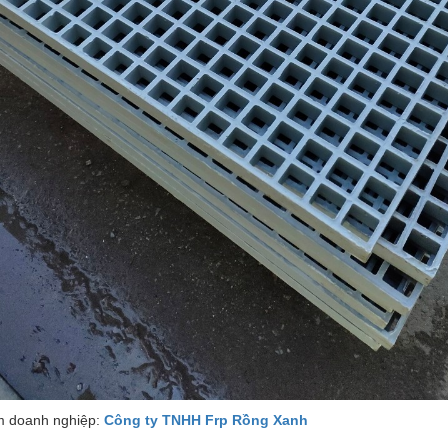
 doanh nghiệp:
Công ty TNHH Frp Rồng Xanh