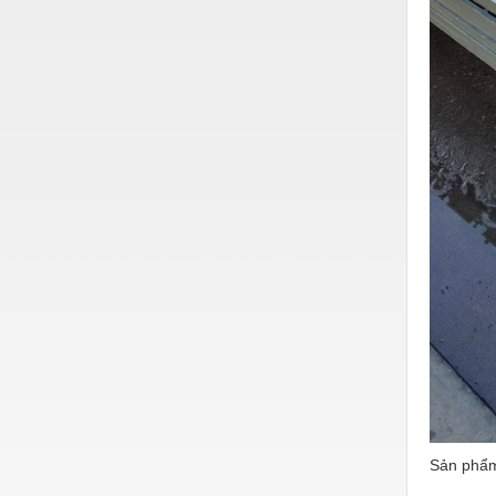
Vật liệu xây dựng
Vòng bi - Bạc đạn
Xe hơi - Phụ tùng
Xe máy - Phụ tùng
Xe tải - phụ tùng
Y khoa - Trang thiết bị
Sản phẩm