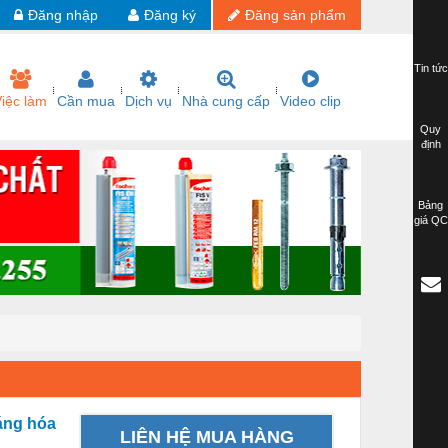
Đăng nhập
Đăng ký
Đăng sản phẩm
Tin tức
iệc làm
Cần mua
Dịch vụ
Nhà cung cấp
Video clip
Quy
định
Bảng
giá QC
háng hóa
LIÊN HỆ MUA HÀNG