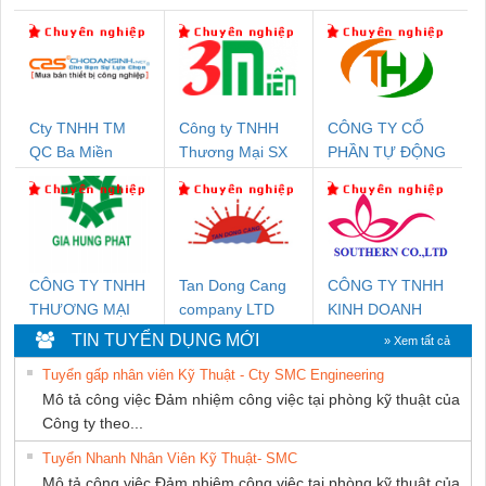
Cty TNHH TM
Công ty TNHH
CÔNG TY CỔ
QC Ba Miền
Thương Mại SX
PHẦN TỰ ĐỘNG
Ba Miền
TIẾN HƯNG
CÔNG TY TNHH
Tan Dong Cang
CÔNG TY TNHH
THƯƠNG MẠI
company LTD
KINH DOANH
DỊCH VỤ KỸ
DỊCH VỤ XNK
TIN TUYỂN DỤNG MỚI
» Xem tất cả
THUẬT ĐIỆN CƠ
PHƯƠNG NAM
Tuyển gấp nhân viên Kỹ Thuật - Cty SMC Engineering
GIA HƯNG PHÁT
Mô tả công việc Đảm nhiệm công việc tại phòng kỹ thuật của
Công ty theo...
Tuyển Nhanh Nhân Viên Kỹ Thuật- SMC
Mô tả công việc Đảm nhiệm công việc tại phòng kỹ thuật của