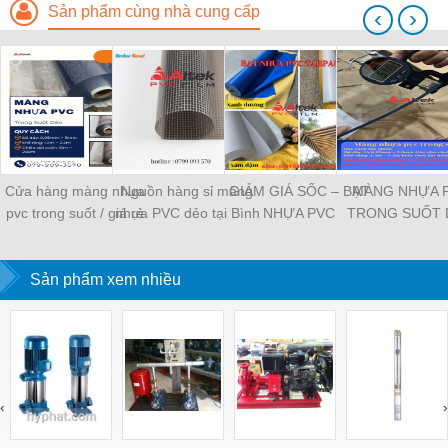
Sản phẩm cùng nhà cung cấp
‹
›
Cửa hàng màng nhựa
Nguồn hàng sỉ màng
GIẢM GIÁ SỐC – BẠT
MÀNG NHỰA 
pvc trong suốt / giá rẻ
nhựa PVC dẻo tại Bình
NHỰA PVC
TRONG SUỐT 
tại Cần Thơ
Dương giá tốt
TARPAULIN GIÁ RẺ
TẬN XƯỞNG
Sản phẩm xem nhiều
‹
›