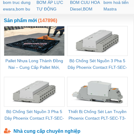
bom truc dung
BƠM ÁP LỰC
BOM CUU HOA
bơm hoả tiển
ewara,bom bu
TỰ ĐỘNG
Diesel,BOM
Mastra
ewara
CHUA CHAY
Sản phẩm mới
(147896)
Pallet Nhựa Long Thành Đồng
Bộ Chống Sét Nguồn 3 Pha 5
Nai – Cung Cấp Pallet Mới,
Dây Phoenix Contact FLT-SEC-
C
Pallet Cũ Giá Tốt
P-T1-3S-264/50-FM - 2909589
Bộ Chống Sét Nguồn 3 Pha 5
Thiết Bị Chống Sét Lan Truyền
B
Dây Phoenix Contact FLT-SEC-
Phoenix Contact PLT-SEC-T3-
P-T1-3S-440/35-FM - 2908264
230-FM-PT - 2907928
Nhà cung cấp chuyên nghiệp