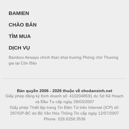
BAMIEN
CHÀO BÁN
TÌM MUA
DỊCH VỤ
Bamboo Airways chính thức khai trương Phòng chờ Thương
gia tại Côn Đảo
Bản quyền 2006 - 2026 thuộc về chodansinh.net
Giấy phép đăng ký Kinh doanh số: 4102048591 do Sở Kế Hoạch
và Đầu Tư cấp ngày 28/03/2007
Giấy phép Thiết lập trang Tin Điện Tử trên Internet (ICP) số:
297/GP-BC do Bộ Văn Hóa Thông Tin cấp ngày 12/07/2007
Phone: 028.6258.3536
Phòng trọ
|
https://bdsgroup.vn
https://kqxs123.com