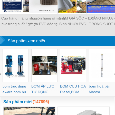
Cửa hàng màng nhựa
Nguồn hàng sỉ màng
GIẢM GIÁ SỐC – BẠT
MÀNG NHỰA 
pvc trong suốt / giá rẻ
nhựa PVC dẻo tại Bình
NHỰA PVC
TRONG SUỐT 
tại Cần Thơ
Dương giá tốt
TARPAULIN GIÁ RẺ
TẬN XƯỞNG
Sản phẩm xem nhiều
‹
›
bom truc dung
BƠM ÁP LỰC
BOM CUU HOA
bơm hoả tiển
ewara,bom bu
TỰ ĐỘNG
Diesel,BOM
Mastra
ewara
CHUA CHAY
Sản phẩm mới
(147896)