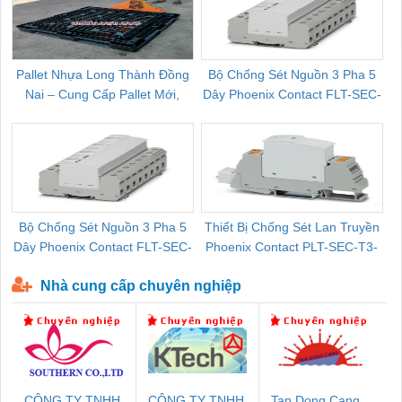
Pallet Nhựa Long Thành Đồng
Bộ Chống Sét Nguồn 3 Pha 5
Nai – Cung Cấp Pallet Mới,
Dây Phoenix Contact FLT-SEC-
C
Pallet Cũ Giá Tốt
P-T1-3S-264/50-FM - 2909589
Bộ Chống Sét Nguồn 3 Pha 5
Thiết Bị Chống Sét Lan Truyền
B
Dây Phoenix Contact FLT-SEC-
Phoenix Contact PLT-SEC-T3-
P-T1-3S-440/35-FM - 2908264
230-FM-PT - 2907928
Nhà cung cấp chuyên nghiệp
CÔNG TY TNHH
CÔNG TY TNHH
Tan Dong Cang