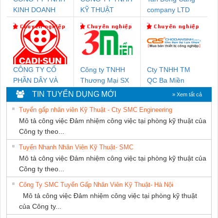
KINH DOANH
KỸ THUẬT
company LTD
DỊCH VỤ XNK
KTECH VIỆT
PHƯƠNG NAM
NAM
CÔNG TY CỔ
Công ty TNHH
Cty TNHH TM
PHẦN DÂY VÀ
Thương Mại SX
QC Ba Miền
CÁP ĐIỆN
Ba Miền
TIN TUYỂN DỤNG MỚI
» Xem tất cả
THƯỢNG ĐÌNH
Tuyển gấp nhân viên Kỹ Thuật - Cty SMC Engineering
Mô tả công việc Đảm nhiệm công việc tại phòng kỹ thuật của
Công ty theo...
Tuyển Nhanh Nhân Viên Kỹ Thuật- SMC
Mô tả công việc Đảm nhiệm công việc tại phòng kỹ thuật của
Công ty theo...
Công Ty SMC Tuyển Gấp Nhân Viên Kỹ Thuật- Hà Nội
Mô tả công việc Đảm nhiệm công việc tại phòng kỹ thuật
của Công ty...