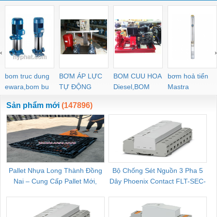
‹
›
bom truc dung
BƠM ÁP LỰC
BOM CUU HOA
bơm hoả tiển
ewara,bom bu
TỰ ĐỘNG
Diesel,BOM
Mastra
ewara
CHUA CHAY
Sản phẩm mới
(147896)
Pallet Nhựa Long Thành Đồng
Bộ Chống Sét Nguồn 3 Pha 5
Nai – Cung Cấp Pallet Mới,
Dây Phoenix Contact FLT-SEC-
C
Pallet Cũ Giá Tốt
P-T1-3S-264/50-FM - 2909589