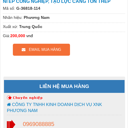
NỈ ÉP CÔNG NGHIỆP, TẠO LỰC CĂNG TÔN THÉP
Mã số:
G-36818-114
Nhãn hiệu:
Phương Nam
Xuất xứ:
Trung Quốc
Giá:
200,000
vnđ
EMAIL MUA HÀNG
LIÊN HỆ MUA HÀNG
CÔNG TY TNHH KINH DOANH DỊCH VỤ XNK
PHƯƠNG NAM
0969088885