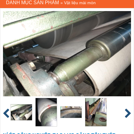
DANH MỤC SẢN PHẨM
»
Vật liệu mài mòn