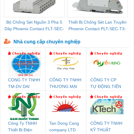
Bộ Chống Sét Nguồn 3 Pha 5
Thiết Bị Chống Sét Lan Truyền
B
Dây Phoenix Contact FLT-SEC-
Phoenix Contact PLT-SEC-T3-
P-T1-3S-440/35-FM - 2908264
230-FM-PT - 2907928
Nhà cung cấp chuyên nghiệp
CONG TY TNHH
CÔNG TY TNHH
CÔNG TY CP
TM-DV DAI
THƯƠNG MẠI
TỰ ĐỘNG TIẾN
DONG THANH
THIÊN ÂN VIỆT
HƯNG
NAM
Công Ty TNHH
Tan Dong Cang
CÔNG TY TNHH
Thiết Bị Điện
company LTD
KỸ THUẬT