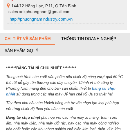
144/12 Hồng Lạc, P.11, Q.Tân Bình
sales.xnkphuongnam@gmail.com
http://phuongnamindustry.com.vn
CHI TIẾT VỀ SẢN PHẨM
THÔNG TIN DOANH NGHIỆP
SẢN PHẨM GỢI Ý
*******BĂNG TẢI NỈ CHỊU NHIỆT
*********
0
Trong quá trình sản xuất sản phẩm nếu nhiệt độ nóng vượt quá 60
C
thể rất dễ gây tổn thương các dây chuyền. Chính vì thế công ty
Phương Nam mang đến cho bạn sản phẩm thiết bị
băng tải chịu
nhiệt
sử dụng trong các nhà máy để hạn chế tối đa sự thiệt hại.
Tùy theo nhu cầu của khách hàng mà tư vấn chọn lựa loại phù hợp
với từng nhiệt độ theo yêu cầu sản xuất.
Băng tải chịu nhiệt
phù hợp với các nhà máy xi măng, trạm sưởi
ấm, nhà máy điện, nhà máy đốt rác, hay các nhà máy công nghiệp
hóa chất hoặc các khu công nghiệp chế biến kim loại, thép, đúc kim