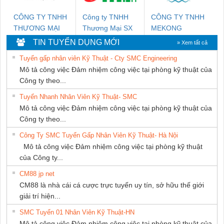
CÔNG TY TNHH
Công ty TNHH
CÔNG TY TNHH
THƯƠNG MẠI
Thương Mại SX
MEKONG
THIÊN ÂN VIỆT
Ba Miền
MARINE
TIN TUYỂN DỤNG MỚI
» Xem tất cả
NAM
SUPPLY
Tuyển gấp nhân viên Kỹ Thuật - Cty SMC Engineering
Mô tả công việc Đảm nhiệm công việc tại phòng kỹ thuật của
Công ty theo...
Tuyển Nhanh Nhân Viên Kỹ Thuật- SMC
Mô tả công việc Đảm nhiệm công việc tại phòng kỹ thuật của
Công ty theo...
Công Ty SMC Tuyển Gấp Nhân Viên Kỹ Thuật- Hà Nội
Mô tả công việc Đảm nhiệm công việc tại phòng kỹ thuật
của Công ty...
CM88 jp net
CM88 là nhà cái cá cược trực tuyến uy tín, sở hữu thế giới
giải trí hiện...
SMC Tuyển 01 Nhân Viên Kỹ Thuật-HN
Mô tả công việc Đảm nhiệm công việc tại phòng kỹ thuật của