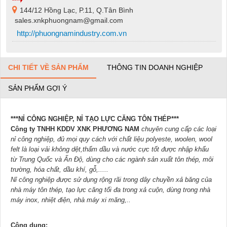
144/12 Hồng Lạc, P.11, Q.Tân Bình
sales.xnkphuongnam@gmail.com
http://phuongnamindustry.com.vn
CHI TIẾT VỀ SẢN PHẨM
THÔNG TIN DOANH NGHIỆP
SẢN PHẨM GỢI Ý
***NỈ CÔNG NGHIỆP, NỈ TẠO LỰC CĂNG TÔN THÉP***
Công ty TNHH KDDV XNK PHƯƠNG NAM
chuyên cung cấp các loại
nỉ công nghiệp, đủ mọi quy cách với chất liệu polyeste, woolen, wool
felt là loại vải không dệt,thấm dầu và nước cực tốt được nhập khẩu
từ Trung Quốc và Ấn Độ, dùng cho các ngành sản xuất tôn thép, môi
trường, hóa chất, dầu khí, gỗ,.....
Nỉ công nghiệp được sử dụng rộng rãi trong dây chuyền xả băng của
nhà máy tôn thép, tạo lực căng tối đa trong xả cu
ộn, dùng trong nhà
máy inox, nhiệt điện, nhà máy xi măng,..
Công dụng: