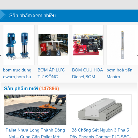
Sản phẩm xem nhiều
‹
›
bom truc dung
BƠM ÁP LỰC
BOM CUU HOA
bơm hoả tiển
ewara,bom bu
TỰ ĐỘNG
Diesel,BOM
Mastra
ewara
CHUA CHAY
Sản phẩm mới
(147896)
Pallet Nhựa Long Thành Đồng
Bộ Chống Sét Nguồn 3 Pha 5
Nai – Cung Cấp Pallet Mới,
Dây Phoenix Contact FLT-SEC-
C