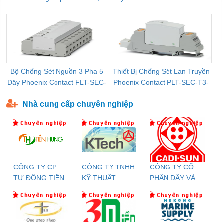
Pallet Cũ Giá Tốt
P-T1-3S-264/50-FM - 2909589
Bộ Chống Sét Nguồn 3 Pha 5
Thiết Bị Chống Sét Lan Truyền
B
Dây Phoenix Contact FLT-SEC-
Phoenix Contact PLT-SEC-T3-
P-T1-3S-440/35-FM - 2908264
230-FM-PT - 2907928
Nhà cung cấp chuyên nghiệp
CÔNG TY CP
CÔNG TY TNHH
CÔNG TY CỔ
TỰ ĐỘNG TIẾN
KỸ THUẬT
PHẦN DÂY VÀ
HƯNG
KTECH VIỆT
CÁP ĐIỆN
NAM
THƯỢNG ĐÌNH