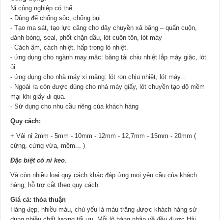
Nỉ công nghiệp có thể:
- Dùng để chống sốc, chống bụi
- Tạo ma sát, tạo lực căng cho dây chuyền xả băng – quấn cuộn,
đánh bóng, seal, phốt chặn dầu, lót cuộn tôn, lót máy
- Cách âm, cách nhiệt, hấp trong lò nhiệt.
- ứng dụng cho ngành may mặc: băng tải chịu nhiệt lắp máy giặc, lót
ủi.
- ứng dụng cho nhà máy xi măng: lót ron chịu nhiệt, lót máy...
- Ngoài ra còn được dùng cho nhà máy giấy, lót chuyền tạo độ mềm
mại khi giấy đi qua.
- Sử dụng cho nhu cầu riêng của khách hàng
Quy cách:
+ Vải nỉ
2mm - 5mm - 10mm - 12mm - 12,7mm - 15mm - 20mm (
cứng, cứng vừa, mềm... )
Đặc biệt có nỉ keo
.
Và còn nhiều loại quy cách khác đáp ứng mọi yêu cầu của khách
hàng, hỗ trợ cắt theo quy cách
Giá cả: thỏa thuận
Hàng đẹp, nhiều màu, chủ yếu là màu trắng được khách hàng sử
dụng nhiều chất lượng tối ưu. Mỗi lô hàng nhập về đều được Hải