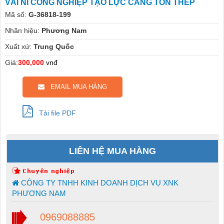
VẢI NỈ CÔNG NGHIỆP TẠO LỰC CĂNG TÔN THÉP
Mã số:
G-36818-199
Nhãn hiệu:
Phương Nam
Xuất xứ:
Trung Quốc
Giá:
300,000
vnđ
EMAIL MUA HÀNG
Tải file PDF
LIÊN HỆ MUA HÀNG
CÔNG TY TNHH KINH DOANH DỊCH VỤ XNK
PHƯƠNG NAM
0969088885