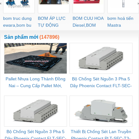
‹
›
bom truc dung
BƠM ÁP LỰC
BOM CUU HOA
bơm hoả tiển
ewara,bom bu
TỰ ĐỘNG
Diesel,BOM
Mastra
ewara
CHUA CHAY
Sản phẩm mới
(147896)
Pallet Nhựa Long Thành Đồng
Bộ Chống Sét Nguồn 3 Pha 5
Nai – Cung Cấp Pallet Mới,
Dây Phoenix Contact FLT-SEC-
C
Pallet Cũ Giá Tốt
P-T1-3S-264/50-FM - 2909589
Bộ Chống Sét Nguồn 3 Pha 5
Thiết Bị Chống Sét Lan Truyền
B
Dây Phoenix Contact FLT-SEC-
Phoenix Contact PLT-SEC-T3-