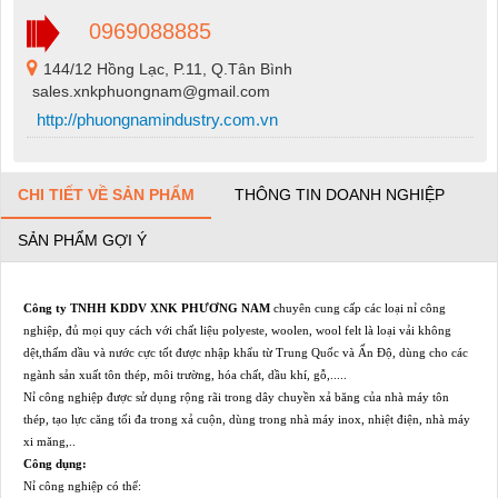
0969088885
144/12 Hồng Lạc, P.11, Q.Tân Bình
sales.xnkphuongnam@gmail.com
http://phuongnamindustry.com.vn
CHI TIẾT VỀ SẢN PHẨM
THÔNG TIN DOANH NGHIỆP
SẢN PHẨM GỢI Ý
Công ty TNHH KDDV XNK PHƯƠNG NAM
chuyên cung cấp các loại nỉ công
nghiệp, đủ mọi quy cách với chất liệu polyeste, woolen, wool felt là loại vải không
dệt,thấm dầu và nước cực tốt được nhập khẩu từ Trung Quốc và Ấn Độ, dùng cho các
ngành sản xuất tôn thép, môi trường, hóa chất, dầu khí, gỗ,.....
Nỉ công nghiệp được sử dụng rộng rãi trong dây chuyền xả băng của nhà máy tôn
thép, tạo lực căng tối đa trong xả cu
ộn, dùng trong nhà máy inox, nhiệt điện, nhà máy
xi măng,..
Công dụng:
Nỉ công nghiệp có thể: