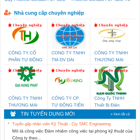
P-T1-3S-440/35-FM - 2908264
230-FM-PT - 2907928
Nhà cung cấp chuyên nghiệp
CÔNG TY CỔ
CONG TY TNHH
CÔNG TY TNHH
PHẦN TỰ ĐỘNG
TM-DV DAI
THƯƠNG MẠI
TIẾN HƯNG
DONG THANH
THIÊN ÂN VIỆT
NAM
CÔNG TY TNHH
CÔNG TY CP
Công Ty TNHH
THƯƠNG MẠI
TỰ ĐỘNG TIẾN
Thiết Bị Điện
DỊCH VỤ KỸ
HƯNG
Nam Quốc Thịnh
TIN TUYỂN DỤNG MỚI
» Xem tất cả
THUẬT ĐIỆN CƠ
Tuyển gấp nhân viên Kỹ Thuật - Cty SMC Engineering
GIA HƯNG PHÁT
Mô tả công việc Đảm nhiệm công việc tại phòng kỹ thuật của
Công ty theo...