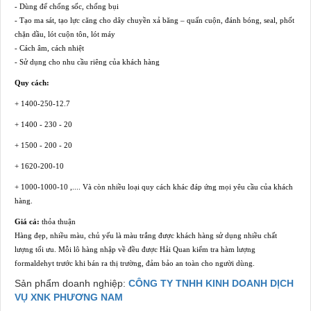
- Dùng để chống sốc, chống bụi
- Tạo ma sát, tạo lực căng cho dây chuyền xả băng – quấn cuộn, đánh bóng, seal, phốt
chặn dầu, lót cuộn tôn, lót máy
- Cách âm, cách nhiệt
- Sử dụng cho nhu cầu riêng của khách hàng
Quy cách:
+ 1400-250-12.7
+ 1400 - 230 - 20
+ 1500 - 200 - 20
+ 1620-200-10
+ 1000-1000-10 ,.... Và còn nhiều loại quy cách khác đáp ứng mọi yêu cầu của khách
hàng.
Giá cả:
thỏa thuận
Hàng đẹp, nhiều màu, chủ yếu là màu trắng được khách hàng sử dụng nhiều chất
lượng tối ưu. Mỗi lô hàng nhập về đều được Hải Quan kiểm tra hàm lượng
formaldehyt trước khi bán ra thị trường, đảm bảo an toàn cho người dùng.
Sản phẩm doanh nghiệp:
CÔNG TY TNHH KINH DOANH DỊCH
VỤ XNK PHƯƠNG NAM