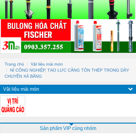
Trang chủ
Vật liệu mài mòn
NỈ CÔNG NGHIỆP, TẠO LỰC CĂNG TÔN THÉP TRONG DÂY
CHUYỀN XẢ BĂNG
Vật liệu mài mòn
Sản phẩm VIP cùng nhóm