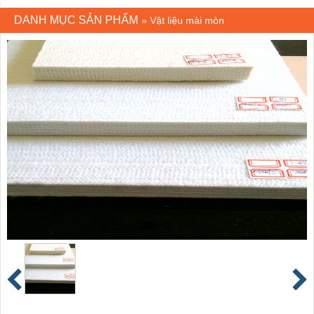
DANH MỤC SẢN PHẨM
»
Vật liệu mài mòn