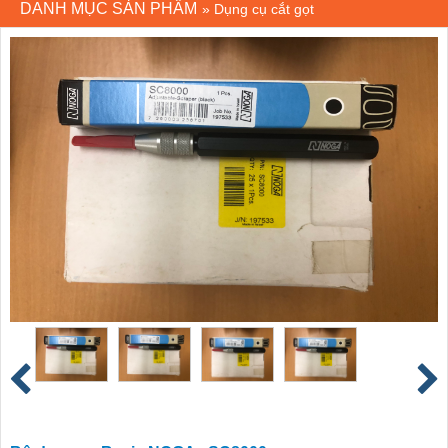
DANH MỤC SẢN PHẨM
»
Dụng cụ cắt gọt