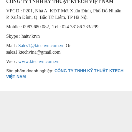
CÔNG TY TNHH KỸ THUẬT KTECH VIỆT NAM
VPGD : P201, Nhà A, KĐT Mới Xuân Đỉnh, Phố Đỗ Nhuận,
P. Xuân Đỉnh, Q. Bắc Từ Liêm, TP Hà Nội
Mobile : 0983.680.082, Tel : 024.38186.233/299
Skype : haitv.ktvn
Mail :
Sales1@ktechvn.com.vn
Or
sales1.ktechvina@gmail.com
Web :
www.ktechvn.com.vn
Sản phẩm doanh nghiệp:
CÔNG TY TNHH KỸ THUẬT KTECH
VIỆT NAM