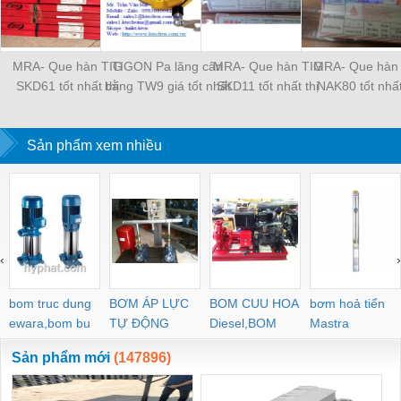
MRA- Que hàn TIG
TIGON Pa lăng cân
MRA- Que hàn TIG
MRA- Que hàn
SKD61 tốt nhất thị
bằng TW9 giá tốt nhất
SKD11 tốt nhất thị
NAK80 tốt nhất
trường
thị trường
trường
trường
Sản phẩm xem nhiều
‹
›
bom truc dung
BƠM ÁP LỰC
BOM CUU HOA
bơm hoả tiển
ewara,bom bu
TỰ ĐỘNG
Diesel,BOM
Mastra
ewara
CHUA CHAY
Sản phẩm mới
(147896)