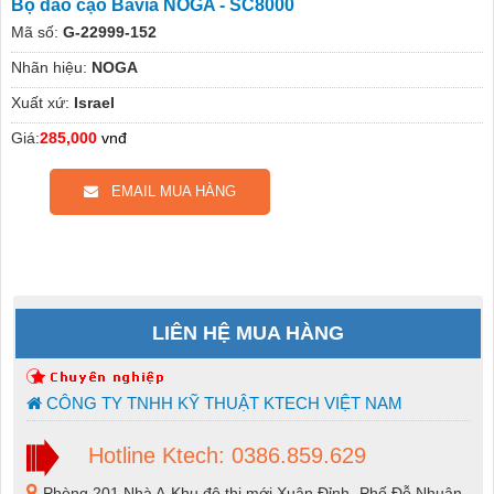
Bộ dao cạo Bavia NOGA - SC8000
Mã số:
G-22999-152
Nhãn hiệu:
NOGA
Xuất xứ:
Israel
Giá:
285,000
vnđ
EMAIL MUA HÀNG
LIÊN HỆ MUA HÀNG
CÔNG TY TNHH KỸ THUẬT KTECH VIỆT NAM
Hotline Ktech: 0386.859.629
Phòng 201 Nhà A-Khu đô thị mới Xuân Đỉnh -Phố Đỗ Nhuận-