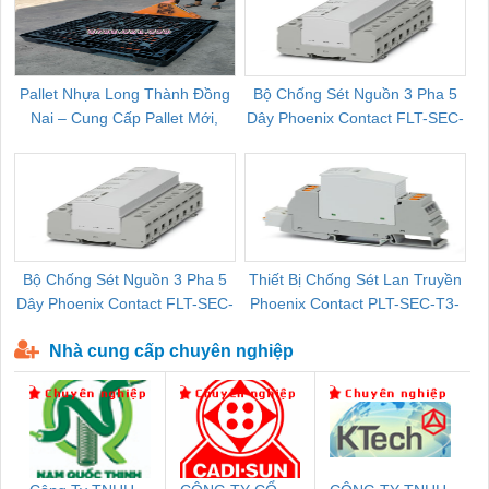
Pallet Nhựa Long Thành Đồng
Bộ Chống Sét Nguồn 3 Pha 5
Nai – Cung Cấp Pallet Mới,
Dây Phoenix Contact FLT-SEC-
C
Pallet Cũ Giá Tốt
P-T1-3S-264/50-FM - 2909589
Bộ Chống Sét Nguồn 3 Pha 5
Thiết Bị Chống Sét Lan Truyền
B
Dây Phoenix Contact FLT-SEC-
Phoenix Contact PLT-SEC-T3-
P-T1-3S-440/35-FM - 2908264
230-FM-PT - 2907928
Nhà cung cấp chuyên nghiệp