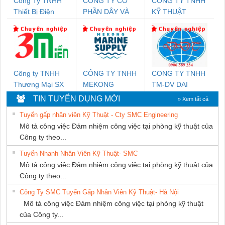
Công Ty TNHH
CÔNG TY CỔ
CÔNG TY TNHH
Thiết Bị Điện
PHẦN DÂY VÀ
KỸ THUẬT
Nam Quốc Thịnh
CÁP ĐIỆN
KTECH VIỆT
THƯỢNG ĐÌNH
NAM
Công ty TNHH
CÔNG TY TNHH
CONG TY TNHH
Thương Mại SX
MEKONG
TM-DV DAI
Ba Miền
MARINE
DONG THANH
TIN TUYỂN DỤNG MỚI
» Xem tất cả
SUPPLY
Tuyển gấp nhân viên Kỹ Thuật - Cty SMC Engineering
Mô tả công việc Đảm nhiệm công việc tại phòng kỹ thuật của
Công ty theo...
Tuyển Nhanh Nhân Viên Kỹ Thuật- SMC
Mô tả công việc Đảm nhiệm công việc tại phòng kỹ thuật của
Công ty theo...
Công Ty SMC Tuyển Gấp Nhân Viên Kỹ Thuật- Hà Nội
Mô tả công việc Đảm nhiệm công việc tại phòng kỹ thuật
của Công ty...