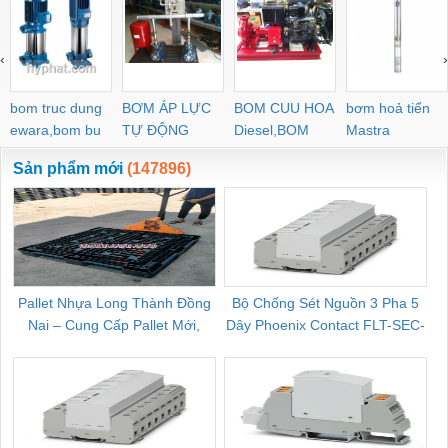
‹
›
bom truc dung
BƠM ÁP LỰC
BOM CUU HOA
bơm hoả tiển
ewara,bom bu
TỰ ĐỘNG
Diesel,BOM
Mastra
ewara
CHUA CHAY
Sản phẩm mới
(147896)
Pallet Nhựa Long Thành Đồng
Bộ Chống Sét Nguồn 3 Pha 5
Nai – Cung Cấp Pallet Mới,
Dây Phoenix Contact FLT-SEC-
C
Pallet Cũ Giá Tốt
P-T1-3S-264/50-FM - 2909589