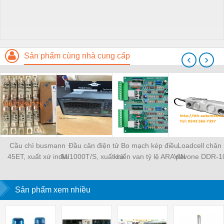
Sản phẩm cùng nhà cung cấp
‹
›
Cầu chì busmann
Đầu cân điện tử
Bo mạch kép điều
Loadcell chân 
45ET, xuất xứ india
MI1000T/S, xuất xứ:
khiển van tỷ lệ ARAVIN
pavone DDR-1
Migun ST – Hàn Quốc
APCV-V1.4-D
xuất xứ Ital
Sản phẩm xem nhiều