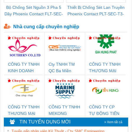
Bộ Chống Sét Nguồn 3 Pha 5
Thiết Bị Chống Sét Lan Truyền
B
Dây Phoenix Contact FLT-SEC-
Phoenix Contact PLT-SEC-T3-
P-T1-3S-440/35-FM - 2908264
230-FM-PT - 2907928
Nhà cung cấp chuyên nghiệp
CÔNG TY TNHH
Cty TNHH TM
CÔNG TY TNHH
KINH DOANH
QC Ba Miền
THƯƠNG MẠI
DỊCH VỤ XNK
DỊCH VỤ KỸ
PHƯƠNG NAM
THUẬT ĐIỆN CƠ
GIA HƯNG
PHÁT
CÔNG TY TNHH
CÔNG TY TNHH
CÔNG TY CP
THƯƠNG MẠI
MEKONG
TỰ ĐỘNG TIẾN
THIÊN ÂN VIỆT
MARINE
HƯNG
TIN TUYỂN DỤNG MỚI
» Xem tất cả
NAM
SUPPLY
Tuyển gấp nhân viên Kỹ Thuật - Cty SMC Engineering