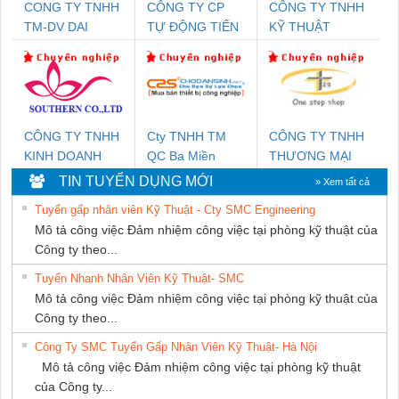
CONG TY TNHH
CÔNG TY CP
CÔNG TY TNHH
TM-DV DAI
TỰ ĐỘNG TIẾN
KỸ THUẬT
DONG THANH
HƯNG
KTECH VIỆT
NAM
CÔNG TY TNHH
Cty TNHH TM
CÔNG TY TNHH
KINH DOANH
QC Ba Miền
THƯƠNG MẠI
DỊCH VỤ XNK
THIÊN ÂN VIỆT
TIN TUYỂN DỤNG MỚI
» Xem tất cả
PHƯƠNG NAM
NAM
Tuyển gấp nhân viên Kỹ Thuật - Cty SMC Engineering
Mô tả công việc Đảm nhiệm công việc tại phòng kỹ thuật của
Công ty theo...
Tuyển Nhanh Nhân Viên Kỹ Thuật- SMC
Mô tả công việc Đảm nhiệm công việc tại phòng kỹ thuật của
Công ty theo...
Công Ty SMC Tuyển Gấp Nhân Viên Kỹ Thuật- Hà Nội
Mô tả công việc Đảm nhiệm công việc tại phòng kỹ thuật
của Công ty...