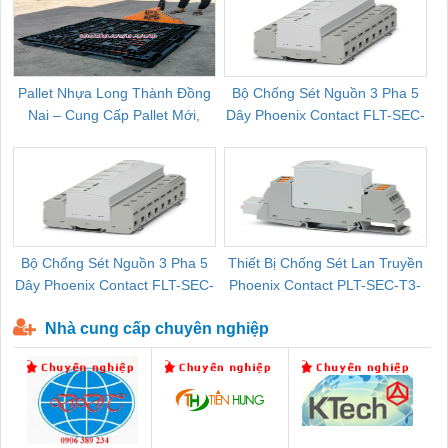
Pallet Nhựa Long Thành Đồng
Bộ Chống Sét Nguồn 3 Pha 5
Nai – Cung Cấp Pallet Mới,
Dây Phoenix Contact FLT-SEC-
C
Pallet Cũ Giá Tốt
P-T1-3S-264/50-FM - 2909589
Bộ Chống Sét Nguồn 3 Pha 5
Thiết Bị Chống Sét Lan Truyền
B
Dây Phoenix Contact FLT-SEC-
Phoenix Contact PLT-SEC-T3-
P-T1-3S-440/35-FM - 2908264
230-FM-PT - 2907928
Nhà cung cấp chuyên nghiệp