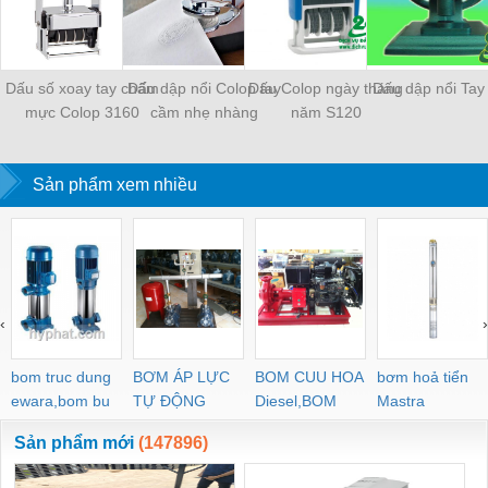
Dấu số xoay tay chấm
Dấu dập nổi Colop tay
Dấu Colop ngày tháng
Dấu dập nổi Tay
mực Colop 3160
cầm nhẹ nhàng
năm S120
Sản phẩm xem nhiều
‹
›
bom truc dung
BƠM ÁP LỰC
BOM CUU HOA
bơm hoả tiển
ewara,bom bu
TỰ ĐỘNG
Diesel,BOM
Mastra
ewara
CHUA CHAY
Sản phẩm mới
(147896)