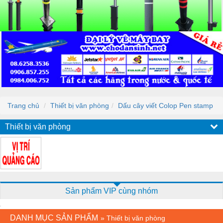
Trang chủ
Thiết bị văn phòng
Dấu cây viết Colop Pen stamp
Thiết bị văn phòng
Sản phẩm VIP cùng nhóm
DANH MỤC SẢN PHẨM
»
Thiết bị văn phòng