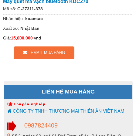
Máy quét mã vạch bluetooth KDC270
Mã số:
G-27311-378
Nhãn hiệu:
koamtac
Xuất xứ:
Nhật Bản
Giá:
15,000,000
vnđ
EMAIL MUA HÀNG
LIÊN HỆ MUA HÀNG
CÔNG TY TNHH THƯƠNG MẠI THIÊN ÂN VIỆT NAM
0987824409
Số 2, ngách 83, ngõ 61 Phố Trạm, tổ 14, P. Long Biên, Q.