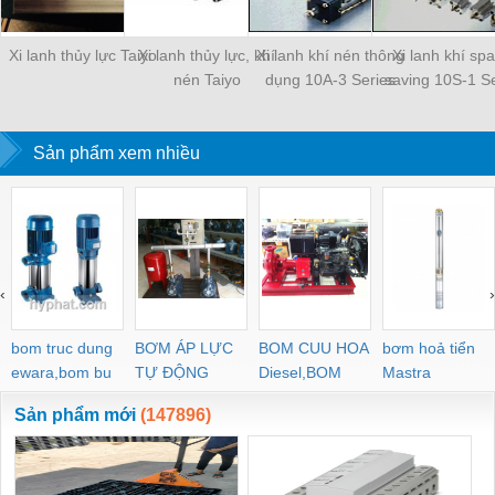
Xi lanh thủy lực Taiyo
Xi lanh thủy lực, khí
Xi lanh khí nén thông
Xi lanh khí sp
nén Taiyo
dụng 10A-3 Series
saving 10S-1 Se
Sản phẩm xem nhiều
‹
›
bom truc dung
BƠM ÁP LỰC
BOM CUU HOA
bơm hoả tiển
ewara,bom bu
TỰ ĐỘNG
Diesel,BOM
Mastra
ewara
CHUA CHAY
Sản phẩm mới
(147896)