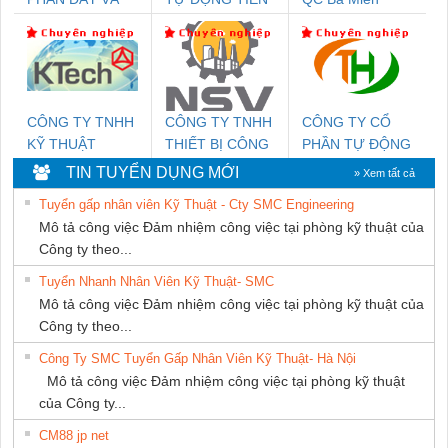
CÁP ĐIỆN
HƯNG
THƯỢNG ĐÌNH
CÔNG TY TNHH
CÔNG TY TNHH
CÔNG TY CỔ
KỸ THUẬT
THIẾT BỊ CÔNG
PHẦN TỰ ĐỘNG
KTECH VIỆT
NGHIỆP NIHON
TIẾN HƯNG
TIN TUYỂN DỤNG MỚI
» Xem tất cả
NAM
SETSUBI VIỆT
Tuyển gấp nhân viên Kỹ Thuật - Cty SMC Engineering
NAM
Mô tả công việc Đảm nhiệm công việc tại phòng kỹ thuật của
Công ty theo...
Tuyển Nhanh Nhân Viên Kỹ Thuật- SMC
Mô tả công việc Đảm nhiệm công việc tại phòng kỹ thuật của
Công ty theo...
Công Ty SMC Tuyển Gấp Nhân Viên Kỹ Thuật- Hà Nội
Mô tả công việc Đảm nhiệm công việc tại phòng kỹ thuật
của Công ty...
CM88 jp net