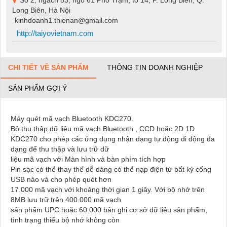
Long Biên, Hà Nội
kinhdoanh1.thienan@gmail.com
http://taiyovietnam.com
CHI TIẾT VỀ SẢN PHẨM
THÔNG TIN DOANH NGHIỆP
SẢN PHẨM GỢI Ý
Máy quét mã vạch Bluetooth KDC270.
Bộ thu thập dữ liệu mã vạch Bluetooth , CCD hoặc 2D 1D
KDC270 cho phép các ứng dụng nhận dạng tự động di động đa
dạng để thu thập và lưu trữ dữ
liệu mã vạch với Màn hình và bàn phím tích hợp
Pin sạc có thể thay thế dễ dàng có thể nạp điện từ bất kỳ cổng
USB nào và cho phép quét hơn
17.000 mã vạch với khoảng thời gian 1 giây. Với bộ nhớ trên
8MB lưu trữ trên 400.000 mã vạch
sản phẩm UPC hoặc 60.000 bản ghi cơ sở dữ liệu sản phẩm,
tình trạng thiếu bộ nhớ không còn