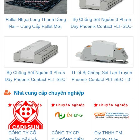
Pallet Nhựa Long Thành Đồng
Bộ Chống Sét Nguồn 3 Pha 5
Nai – Cung Cấp Pallet Mới,
Dây Phoenix Contact FLT-SEC-
C
Pallet Cũ Giá Tốt
P-T1-3S-264/50-FM - 2909589
Bộ Chống Sét Nguồn 3 Pha 5
Thiết Bị Chống Sét Lan Truyền
B
Dây Phoenix Contact FLT-SEC-
Phoenix Contact PLT-SEC-T3-
P-T1-3S-440/35-FM - 2908264
230-FM-PT - 2907928
Nhà cung cấp chuyên nghiệp
CÔNG TY CỔ
CÔNG TY CP
Cty TNHH TM
PHẦN DÂY VÀ
TỰ ĐỘNG TIẾN
QC Ba Miền