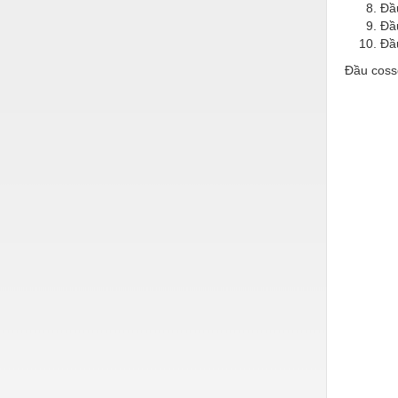
Hóa chất-Trang thiết bị
Đầu
Đầu
Kệ công nghiệp
Đầ
Khí nén - Thiết bị
Đầu coss
đầu cốt 
Khuôn mẫu - Phụ tùng
nhanh đực
Lọc công nghiệp
2, T-R1.
R2-3, T-R
Máy công cụ - Phụ tùng
R5.5-10,
14, T-R1
Mỏ - Trang thiết bị
10, T-R2
Nhật Bản
Mô tơ - Hộp số
22, T-CB
hãng TRU
Môi trường - Thiết bị
T-TC2.nic
Nâng hạ - Trang thiết bị
nichifu ri
fuji high 
Nội - Ngoại thất - văn phòng
trần loạ
cosse trâ
Nồi hơi - Trang thiết bị
open end 
temperatu
Nông nghiệp - Thiết bị