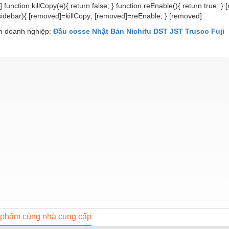
 function killCopy(e){ return false; } function reEnable(){ return true; }
idebar){ [removed]=killCopy; [removed]=reEnable; } [removed]
 doanh nghiệp:
Đầu cosse Nhật Bản Nichifu DST JST Trusco Fuji
phẩm cùng nhà cung cấp