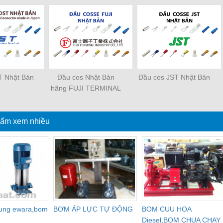
T Nhật Bản
Đầu cos Nhật Bản
Đầu cos JST Nhật Bản
hãng FUJI TERMINAL
INDUSTRY
ẩm xem nhiều
dung ewara,bom
BƠM ÁP LỰC TỰ ĐỘNG
BOM CUU HOA
Diesel,BOM CHUA CHAY