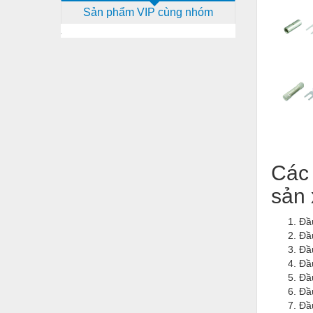
Sản phẩm VIP cùng nhóm
Dịch vụ - Thi công
Điện công nghiệp
Điện gia dụng
Điện Lạnh
Đóng tàu Thiết bị
Đúc chính xác Thiết bị
Dụng cụ cầm tay
Các
sản 
Dụng cụ cắt gọt
Dụng cụ điện
Đầ
Đâ
Dụng cụ đo
Đầ
Đầ
Gỗ - Trang thiết bị
Đầ
Hàn cắt - Thiết bị
Đầu
Đầ