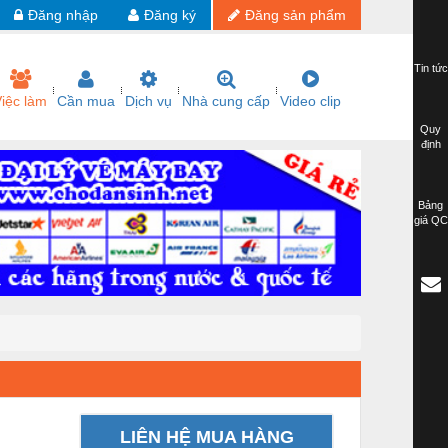
Đăng nhập
Đăng ký
Đăng sản phẩm
Tin tức
iệc làm
Cần mua
Dịch vụ
Nhà cung cấp
Video clip
Quy
định
Bảng
giá QC
LIÊN HỆ MUA HÀNG