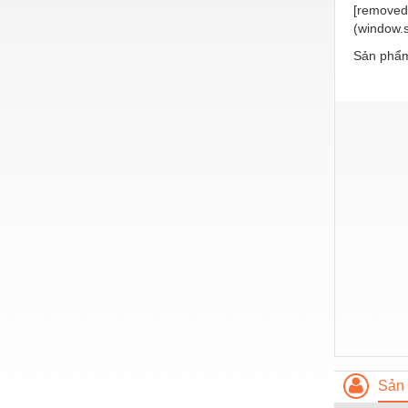
[removed]
Nước-Vật tư thiết bị
(window.s
Phốt cơ khí
Sản phẩm
Sắt, thép, inox các loại
Thí nghiệm-Trang thiết bị
Thiết bị chiếu sáng
Thiết bị chống sét
Thiết bị an ninh
Thiết bị công nghiệp
Thiết bị công trình
Thiết bị điện
Thiết bị giáo dục
Thiết bị khác
Sản 