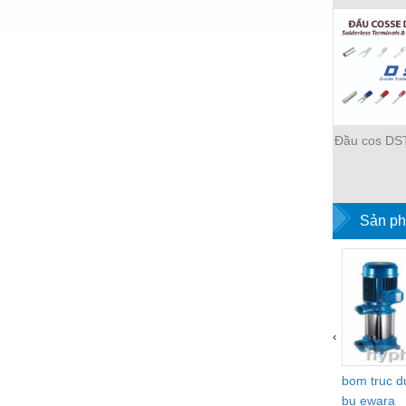
Thiết bị làm sạch
Thiết bị sơn - Sơn
Thiết bị nhà bếp
Thiết bị nhiệt
Thiêt bị PCCC
Đầu cos DS
Thiết bị truyền động
Thiết bị văn phòng
Sản ph
Thiết bị viễn thông
Thủy lực-Thiết bị
Thủy sản - Trang thiết bị
Tự động hoá
‹
Van - Co các loại
bom truc 
Vật liệu mài mòn
bu ewara