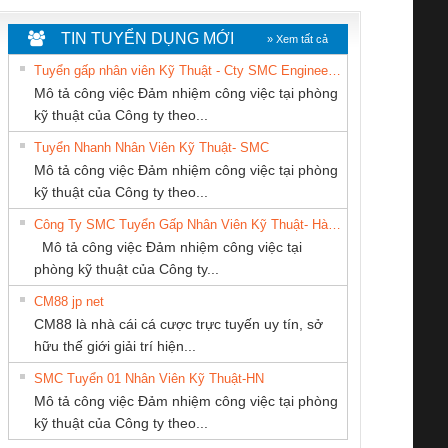
TIN TUYỂN DỤNG MỚI
» Xem tất cả
Tuyển gấp nhân viên Kỹ Thuật - Cty SMC Engineering
Mô tả công việc Đảm nhiệm công việc tại phòng
kỹ thuật của Công ty theo...
Tuyển Nhanh Nhân Viên Kỹ Thuật- SMC
CÔNG TY TNHH
Cty TNHH TM QC
CÔNG TY TNHH
 Le An Toàn
Bộ giám sát chuỗi
Bộ giám sát dòng
Bộ ng
Mô tả công việc Đảm nhiệm công việc tại phòng
THƯƠNG MẠI
Ba Miền
KINH DOANH
enix Contact
tấm pin
điện chuỗi
ray W
kỹ thuật của Công ty theo...
DỊCH VỤ KỸ
DỊCH VỤ XNK
6960 – PSR-
TRANSCLINIC 16I+
TRANSCLINIC 16I+
BAS 
Công Ty SMC Tuyển Gấp Nhân Viên Kỹ Thuật- Hà Nội
THUẬT ĐIỆN CƠ
PHƯƠNG NAM
SCP-
1K5 L (2433950000)
(2008130000)
(28
Mô tả công việc Đảm nhiệm công việc tại
GIA HƯNG PHÁT
/FSP/2X1/1X2
phòng kỹ thuật của Công ty...
CM88 jp net
Tan Dong Cang
CÔNG TY CP TỰ
Công Ty TNHH
CM88 là nhà cái cá cược trực tuyến uy tín, sở
company LTD
ĐỘNG TIẾN
Thiết Bị Điện Nam
iám sát chuỗi
Bộ chỉnh lưu nguồn
Nẹp nhôm chống
Bộ c
hữu thế giới giải trí hiện...
HƯNG
Quốc Thịnh
tấm pin
điện TRANSCLINIC
trơn Đà Nẵng
giám 
SMC Tuyển 01 Nhân Viên Kỹ Thuật-HN
SCLINIC 16I+
BKE 1K5.4
Sola
Mô tả công việc Đảm nhiệm công việc tại phòng
 (2502520000)
(7791400879)2. Giá
TRAN
kỹ thuật của Công ty theo...
1K5.4