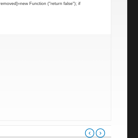
 [removed]=new Function ("return false"); if
‹
›