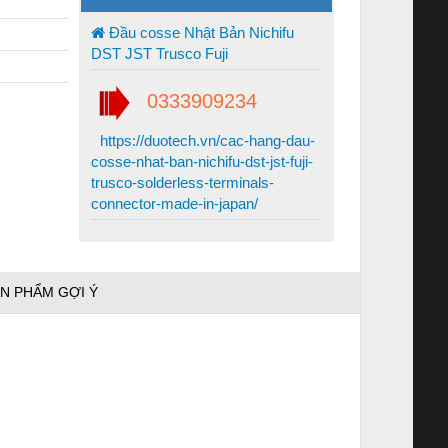
Đầu cosse Nhật Bản Nichifu
DST JST Trusco Fuji
0333909234
https://duotech.vn/cac-hang-dau-
cosse-nhat-ban-nichifu-dst-jst-fuji-
trusco-solderless-terminals-
connector-made-in-japan/
N PHẨM GỢI Ý