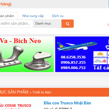
 hàng)
Sản phẩm
Nhà cung cấp
Dịch vụ
Danh mục
V
MỤC SẢN PHẨM
»
Thiết bị điện
Đầu cos Trusco Nhật Bản
Mã số:
G-57056-3