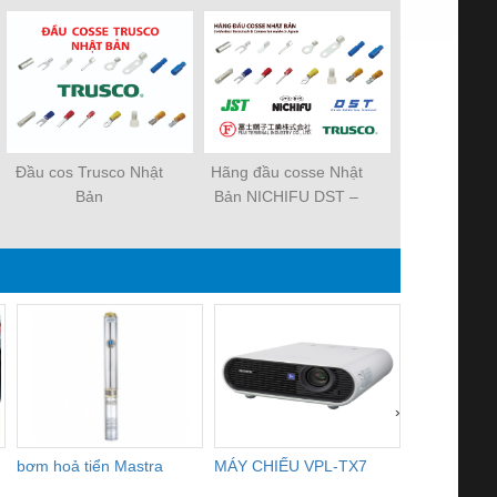
Đầu cos Trusco Nhật
Hãng đầu cosse Nhật
NICHIFU - 
Bản
Bản NICHIFU DST –
đầu cốt điện
DAIDO JST FUJI
chất l
TRUSCO
›
bơm hoả tiển Mastra
MÁY CHIẾU VPL-TX7
BOM DINH
WHITE