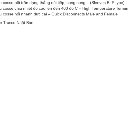
 cosse nối trần dạng thẳng nối tiếp, song song – (Sleeves B, P type).
 cosse chịu nhiệt độ cao lên đến 400 độ C – High Temperature Termin
u cosse nối nhanh đực cái – Quick Disconnects Male and Female
e Trusco Nhật Bản
cosse cos hãng TRUSCO Nhật Bản gồm tròn khuyên Ring, vuông Square, 
 cái, pin đặc pin rỗng Ferrule, lưỡi dẹt mỏ vịt và có bọc nhựa cứng
25-3, T-R1.25-3.5, T-R1.25-4, T-R1.25-5, T-R1.25-6, đầu cốt cosse c
2-3.5, T-R2-4, T-R2-5, T-R2-6, T-R2-8, T-R2-10, T-R2-12, T-R3.5-4, T-
 T-R5.5-12, T-R5.5-14, T-R8-4, T-R8-5, T-R8-6, T-R8-8, T-R8-10, đầ
4-5, T-R14-6, T-R14-8, T-R14-10, T-R14-12, T-R14-14, T-R14-16, T-R1
2-12, T-R22-14, T-R22-16, T-R22-18, T-R22-20, T-R38-6, T-R38-8, T
 T-R38-14, T-R38-16, T-R38-18, T-R38-20, T-R60-6, T-R60-8, T-R60-1
22-5S, T-CB22-6S, T-CB22-8S, T-CB38-5S, T-CB38-6N, T-CB38-6S, T-
SCO Nhật Bản T-CB60-8S, T-CB60-10S, T-PC 2005-F, T-PC 2005-M, T
hifu; jst; dst; trusco; fuji; hãng đầu cosse nhật bản; đầu cos nichifu; đầu
ng terminals; dst ring terminals; jst ring terminals; fuji ring terminals; t
temperature terminals; đầu cosse trần loại tròn – ring terminals; đầu c
i tròn 2 lỗ – two holes ring terminals; đầu cosse trần loại y: hay còn g
̀n loại pin đặc – pin terminals; đầu cosse kim lưỡi dẹt trần – blade termi
connector; đầu cosse nối trần dạng thẳng nối tiếp, song song; đầu cos
re terminals; đầu cosse nối nhanh đực cái – quick disconnects male a