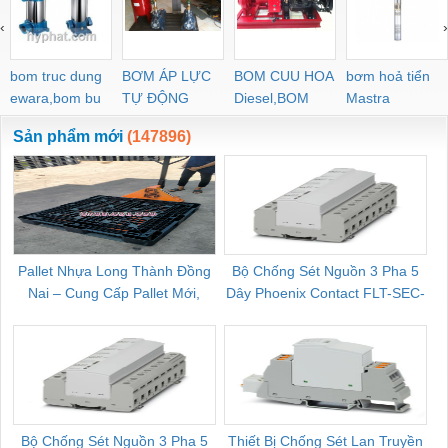
‹
›
bom truc dung
BƠM ÁP LỰC
BOM CUU HOA
bơm hoả tiển
ewara,bom bu
TỰ ĐỘNG
Diesel,BOM
Mastra
ewara
CHUA CHAY
Sản phẩm mới
(147896)
Pallet Nhựa Long Thành Đồng
Bộ Chống Sét Nguồn 3 Pha 5
Nai – Cung Cấp Pallet Mới,
Dây Phoenix Contact FLT-SEC-
C
Pallet Cũ Giá Tốt
P-T1-3S-264/50-FM - 2909589
Bộ Chống Sét Nguồn 3 Pha 5
Thiết Bị Chống Sét Lan Truyền
B