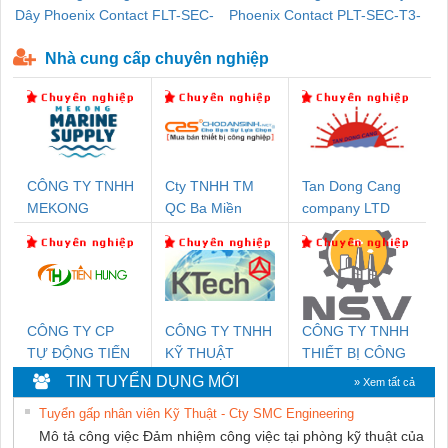
Dây Phoenix Contact FLT-SEC-
Phoenix Contact PLT-SEC-T3-
P-T1-3S-440/35-FM - 2908264
230-FM-PT - 2907928
Nhà cung cấp chuyên nghiệp
CÔNG TY TNHH
Cty TNHH TM
Tan Dong Cang
MEKONG
QC Ba Miền
company LTD
MARINE SUPPLY
CÔNG TY CP
CÔNG TY TNHH
CÔNG TY TNHH
TỰ ĐỘNG TIẾN
KỸ THUẬT
THIẾT BỊ CÔNG
HƯNG
KTECH VIỆT
NGHIỆP NIHON
TIN TUYỂN DỤNG MỚI
» Xem tất cả
NAM
SETSUBI VIỆT
Tuyển gấp nhân viên Kỹ Thuật - Cty SMC Engineering
NAM
Mô tả công việc Đảm nhiệm công việc tại phòng kỹ thuật của