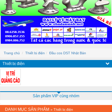
Trang chủ
Thiết bị điện
Đầu cos DST Nhật Bản
Thiết bị điện
Sản phẩm VIP cùng nhóm
DANH MỤC SẢN PHẨM
»
Thiết bị điện