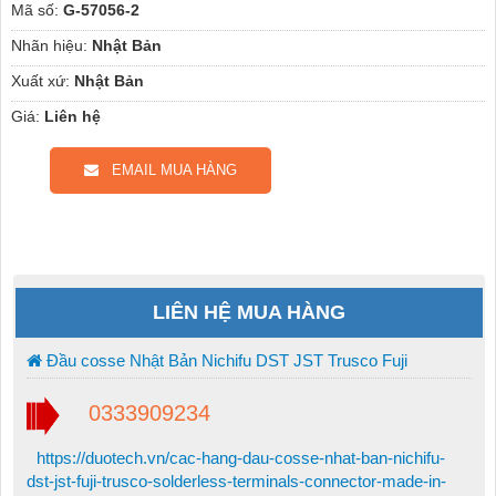
Mã số:
G-57056-2
Nhãn hiệu:
Nhật Bản
Xuất xứ:
Nhật Bản
Giá:
Liên hệ
EMAIL MUA HÀNG
LIÊN HỆ MUA HÀNG
Đầu cosse Nhật Bản Nichifu DST JST Trusco Fuji
0333909234
https://duotech.vn/cac-hang-dau-cosse-nhat-ban-nichifu-
dst-jst-fuji-trusco-solderless-terminals-connector-made-in-