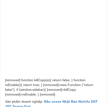
mfg .co.,ltd. は、信頼に応える圧着端子・圧着スリーブのパイオ
ニアです。; ニチフ カタログ;nichifu; jst; dst; trusco; fuji; hãng
đầu cosse nhật bản; đầu cos nichifu; đầu cos dst; đầu cos jst;
đầu cos fuji; đầu cos trusco; nichifu ring terminals; dst ring
terminals; jst ring terminals; fuji ring terminals; trusco ring
terminals; nichifu high temperature terminals; fuji high
temperature terminals; đầu cosse trần loại tròn – ring terminals;
đầu cosse trần loại vuông – square ring terminals; đầu cosse
trần loại tròn 2 lỗ – two holes ring terminals; đầu cosse trần loại
y: hay còn gọi chỉa chĩa chẻ chử y càng cua – spade terminals;
đầu cosse trần loại pin đặc – pin terminals; đầu cosse kim lưỡi
dẹt trần – blade terminals; đầu cosse nối trần tiểu e-s, trung e-
m, đại e-l: open end connector; đầu cosse nối trần dạng thẳng
nối tiếp, song song; đầu cosse chịu nhiệt độ cao lên đến 400 độ
c – high temperature terminals; đầu cosse nối nhanh đực cái –
quick disconnects male and female;"
[removed] function killCopy(e){ return false; } function
reEnable(){ return true; } [removed]=new Function ("return
false"); if (window.sidebar){ [removed]=killCopy;
[removed]=reEnable; } [removed]
Sản phẩm doanh nghiệp:
Đầu cosse Nhật Bản Nichifu DST
JST Trusco Fuji