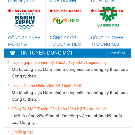
company LTD
KINH DOANH
QC Ba Miền
DỊCH VỤ XNK
PHƯƠNG NAM
CÔNG TY TNHH
CÔNG TY CP
CÔNG TY TNHH
MEKONG
TỰ ĐỘNG TIẾN
THƯƠNG MẠI
MARINE SUPPLY
HƯNG
DỊCH VỤ KỸ
TIN TUYỂN DỤNG MỚI
» Xem tất cả
THUẬT ĐIỆN CƠ
Tuyển gấp nhân viên Kỹ Thuật - Cty SMC Engineering
GIA HƯNG
Mô tả công việc Đảm nhiệm công việc tại phòng kỹ thuật của
PHÁT
Công ty theo...
Tuyển Nhanh Nhân Viên Kỹ Thuật- SMC
Mô tả công việc Đảm nhiệm công việc tại phòng kỹ thuật của
Công ty theo...
Công Ty SMC Tuyển Gấp Nhân Viên Kỹ Thuật- Hà Nội
Mô tả công việc Đảm nhiệm công việc tại phòng kỹ thuật
của Công ty...
CM88 jp net