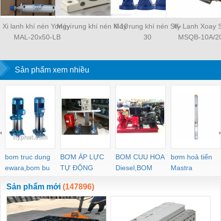
Xi lanh khí nén Yongyi
Máy rung khí nén K-10
Máy rung khí nén SK-
Xy Lanh Xoay
MAL-20x50-LB
30
MSQB-10A/2
Sản phẩm xem nhiều
‹
›
bom truc dung
BƠM ÁP LỰC
BOM CUU HOA
bơm hoả tiển
ewara,bom bu
TỰ ĐỘNG
Diesel,BOM
Mastra
ewara
CHUA CHAY
Sản phẩm mới
(147896)