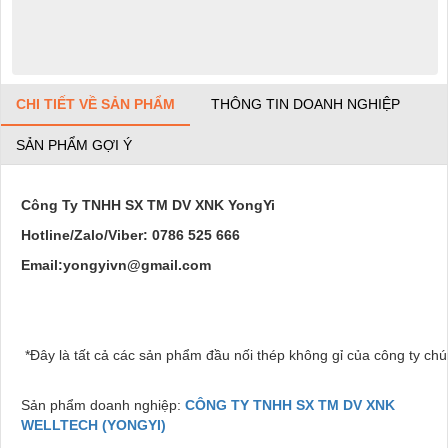
CHI TIẾT VỀ SẢN PHẨM
THÔNG TIN DOANH NGHIỆP
SẢN PHẨM GỢI Ý
Công Ty TNHH SX TM DV XNK YongYi
Hotline/Zalo/Viber: 0786 525 666
Email:yongyivn@gmail.com
*Đây là tất cả các sản phẩm đầu nối thép không gỉ của công ty chú
Sản phẩm doanh nghiệp:
CÔNG TY TNHH SX TM DV XNK
WELLTECH (YONGYI)