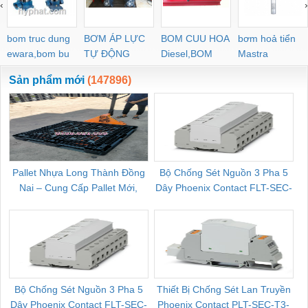
‹
›
bom truc dung
BƠM ÁP LỰC
BOM CUU HOA
bơm hoả tiển
ewara,bom bu
TỰ ĐỘNG
Diesel,BOM
Mastra
ewara
CHUA CHAY
Sản phẩm mới
(147896)
Pallet Nhựa Long Thành Đồng
Bộ Chống Sét Nguồn 3 Pha 5
Nai – Cung Cấp Pallet Mới,
Dây Phoenix Contact FLT-SEC-
C
Pallet Cũ Giá Tốt
P-T1-3S-264/50-FM - 2909589
Bộ Chống Sét Nguồn 3 Pha 5
Thiết Bị Chống Sét Lan Truyền
B
Dây Phoenix Contact FLT-SEC-
Phoenix Contact PLT-SEC-T3-