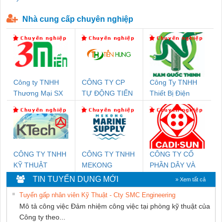
P-T1-3S-440/35-FM - 2908264
230-FM-PT - 2907928
Nhà cung cấp chuyên nghiệp
Công ty TNHH
CÔNG TY CP
Công Ty TNHH
Thương Mại SX
TỰ ĐỘNG TIẾN
Thiết Bị Điện
Ba Miền
HƯNG
Nam Quốc Thịnh
CÔNG TY TNHH
CÔNG TY TNHH
CÔNG TY CỔ
KỸ THUẬT
MEKONG
PHẦN DÂY VÀ
KTECH VIỆT
MARINE
CÁP ĐIỆN
TIN TUYỂN DỤNG MỚI
» Xem tất cả
NAM
SUPPLY
THƯỢNG ĐÌNH
Tuyển gấp nhân viên Kỹ Thuật - Cty SMC Engineering
Mô tả công việc Đảm nhiệm công việc tại phòng kỹ thuật của
Công ty theo...