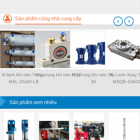
Sản phẩm cùng nhà cung cấp
‹
›
Xi lanh khí nén Yongyi
Máy rung khí nén K-10
Máy rung khí nén SK-
Xy Lanh Xoay
MAL-20x50-LB
30
MSQB-10A/2
Sản phẩm xem nhiều