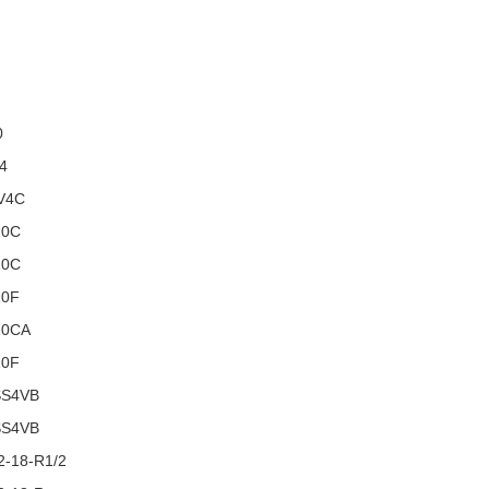
0
4
V4C
10C
10C
10F
10CA
10F
SS4VB
SS4VB
-18-R1/2