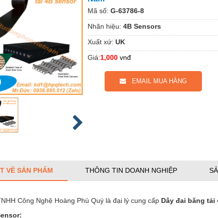
Mã số:
G-63786-8
Nhãn hiệu:
4B Sensors
Xuất xứ:
UK
Giá:
1,000
vnđ
EMAIL MUA HÀNG
ẾT VỀ SẢN PHẨM
THÔNG TIN DOANH NGHIỆP
SẢ
TNHH Công Nghệ Hoàng Phú Quý là đại lý cung cấp
Dây đai băng tải
Sensor: