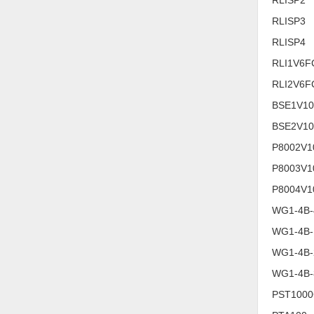
Thiết bị làm sạch
RLISP3
Thiết bị sơn - Sơn
RLISP4
Thiết bị nhà bếp
RLI1V6F
Thiết bị nhiệt
RLI2V6F
BSE1V1
Thiêt bị PCCC
BSE2V1
Thiết bị truyền động
P8002V1
Thiết bị văn phòng
P8003V1
Thiết bị viễn thông
P8004V1
Thủy lực-Thiết bị
WG1-4B-
WG1-4B-
Thủy sản - Trang thiết bị
WG1-4B-
Tự động hoá
WG1-4B-
Van - Co các loại
PST100
Vật liệu mài mòn