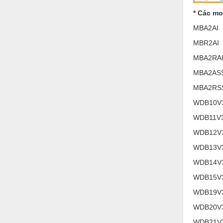
Hóa chất-Trang thiết bị
* Các mo
Kệ công nghiệp
MBA2AI
Khí nén - Thiết bị
MBR2AI
Khuôn mẫu - Phụ tùng
MBA2RA
MBA2AS
Lọc công nghiệp
MBA2RS
Máy công cụ - Phụ tùng
WDB10V
Mỏ - Trang thiết bị
WDB11V3
Mô tơ - Hộp số
WDB12V
Môi trường - Thiết bị
WDB13V
WDB14V
Nâng hạ - Trang thiết bị
WDB15V
Nội - Ngoại thất - văn phòng
WDB19V
Nồi hơi - Trang thiết bị
WDB20V
Nông nghiệp - Thiết bị
WDB21V