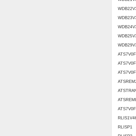
Nước-Vật tư thiết bị
WDB22V
WDB23V
Phốt cơ khí
WDB24V
Sắt, thép, inox các loại
WDB25V
Thí nghiệm-Trang thiết bị
WDB29V
Thiết bị chiếu sáng
ATS7V0
Thiết bị chống sét
ATS7V0F
ATS7V0F
Thiết bị an ninh
ATSREM
Thiết bị công nghiệp
ATSTRA
Thiết bị công trình
ATSREM
Thiết bị điện
ATS7V0F
Thiết bị giáo dục
RLIS1V4
RLISP1
Thiết bị khác
RLISP2