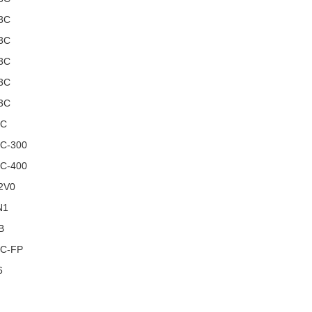
3C
3C
3C
3C
3C
FC
C-300
C-400
2V0
N1
B
C-FP
6