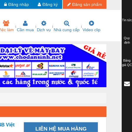
Đăng nhập
Đăng ký
Đăng sản phẩm
Tin tức
iệc làm
Cần mua
Dịch vụ
Nhà cung cấp
Video clip
Quy
định
Bảng
giá QC
4B Việt
LIÊN HỆ MUA HÀNG