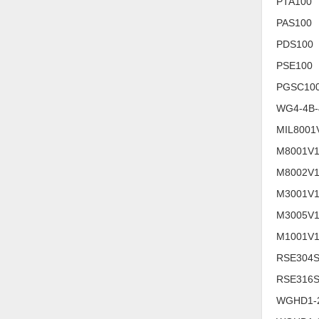
PTA100
Vật liệu xây dựng
PAS100
PDS100
Vòng bi - Bạc đạn
PSE100
Xe hơi - Phụ tùng
PGSC10
Xe máy - Phụ tùng
WG4-4B-
Xe tải - phụ tùng
MIL8001
Y khoa - Trang thiết bị
M8001V
M8002V
M3001V
M3005V
M1001V
RSE304
RSE316
WGHD1-2