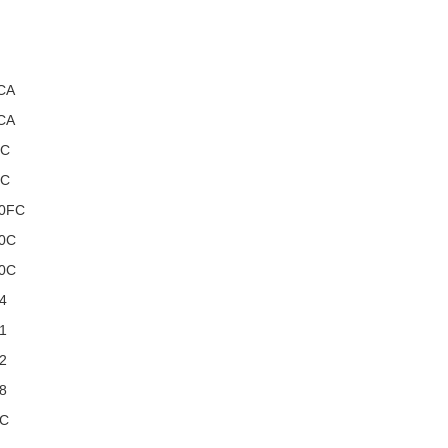
CA
CA
0C
0C
0FC
0C
0C
4
1
2
8
0C