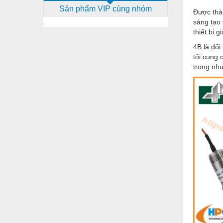
Sản phẩm VIP cùng nhóm
Dịch vụ - Thi công
​Được thà
sáng tạo 
Điện công nghiệp
thiết bị 
Điện gia dụng
4B là đối
tôi cung 
Điện Lạnh
trọng nh
Đóng tàu Thiết bị
Đúc chính xác Thiết bị
Dụng cụ cầm tay
Dụng cụ cắt gọt
Dụng cụ điện
Dụng cụ đo
Gỗ - Trang thiết bị
Hàn cắt - Thiết bị