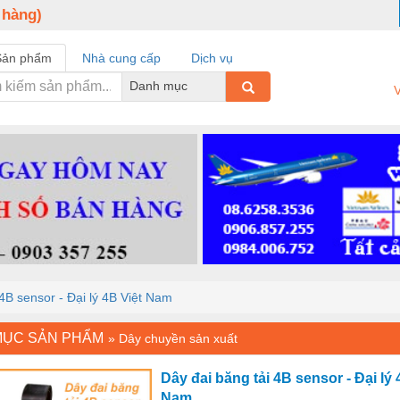
 hàng)
Sản phẩm
Nhà cung cấp
Dịch vụ
Danh mục
V
 4B sensor - Đại lý 4B Việt Nam
MỤC SẢN PHẨM
»
Dây chuyền sản xuất
Dây đai băng tải 4B sensor - Đại lý 
Nam