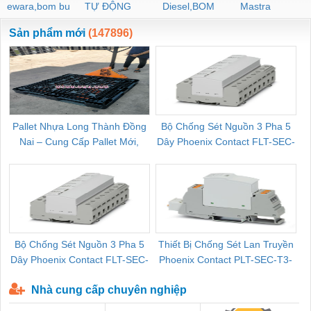
ewara,bom bu
TỰ ĐỘNG
Diesel,BOM
Mastra
ewara
CHUA CHAY
Sản phẩm mới
(147896)
Pallet Nhựa Long Thành Đồng
Bộ Chống Sét Nguồn 3 Pha 5
Nai – Cung Cấp Pallet Mới,
Dây Phoenix Contact FLT-SEC-
C
Pallet Cũ Giá Tốt
P-T1-3S-264/50-FM - 2909589
Bộ Chống Sét Nguồn 3 Pha 5
Thiết Bị Chống Sét Lan Truyền
B
Dây Phoenix Contact FLT-SEC-
Phoenix Contact PLT-SEC-T3-
P-T1-3S-440/35-FM - 2908264
230-FM-PT - 2907928
Nhà cung cấp chuyên nghiệp