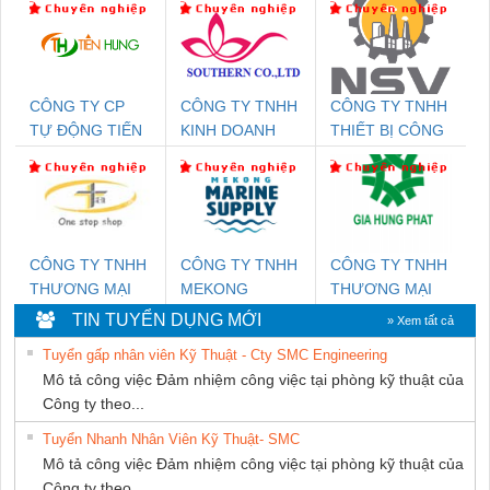
CÔNG TY CP
CÔNG TY TNHH
CÔNG TY TNHH
TỰ ĐỘNG TIẾN
KINH DOANH
THIẾT BỊ CÔNG
HƯNG
DỊCH VỤ XNK
NGHIỆP NIHON
PHƯƠNG NAM
SETSUBI VIỆT
NAM
CÔNG TY TNHH
CÔNG TY TNHH
CÔNG TY TNHH
THƯƠNG MẠI
MEKONG
THƯƠNG MẠI
THIÊN ÂN VIỆT
MARINE
DỊCH VỤ KỸ
TIN TUYỂN DỤNG MỚI
» Xem tất cả
NAM
SUPPLY
THUẬT ĐIỆN CƠ
Tuyển gấp nhân viên Kỹ Thuật - Cty SMC Engineering
GIA HƯNG
Mô tả công việc Đảm nhiệm công việc tại phòng kỹ thuật của
PHÁT
Công ty theo...
Tuyển Nhanh Nhân Viên Kỹ Thuật- SMC
Mô tả công việc Đảm nhiệm công việc tại phòng kỹ thuật của
Công ty theo...