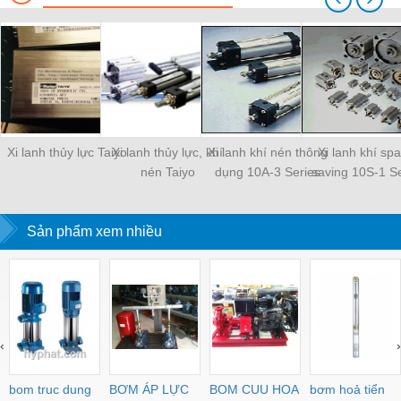
Xi lanh thủy lực Taiyo
Xi lanh thủy lực, khí
Xi lanh khí nén thông
Xi lanh khí sp
nén Taiyo
dụng 10A-3 Series
saving 10S-1 Se
Sản phẩm xem nhiều
‹
›
bom truc dung
BƠM ÁP LỰC
BOM CUU HOA
bơm hoả tiển