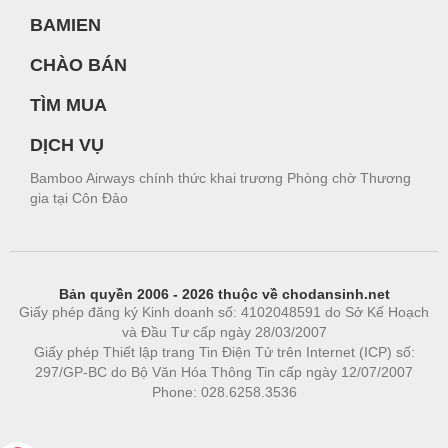
BAMIEN
CHÀO BÁN
TÌM MUA
DỊCH VỤ
Bamboo Airways chính thức khai trương Phòng chờ Thương
gia tại Côn Đảo
Bản quyền 2006 - 2026 thuộc về chodansinh.net
Giấy phép đăng ký Kinh doanh số: 4102048591 do Sở Kế Hoạch
và Đầu Tư cấp ngày 28/03/2007
Giấy phép Thiết lập trang Tin Điện Tử trên Internet (ICP) số:
297/GP-BC do Bộ Văn Hóa Thông Tin cấp ngày 12/07/2007
Phone: 028.6258.3536
Phòng trọ
|
https://bdsgroup.vn
https://kqxs123.com