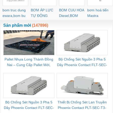
bom truc dung
BƠM ÁP LỰC
BOM CUU HOA
bơm hoả tiển
ewara,bom bu
TỰ ĐỘNG
Diesel,BOM
Mastra
ewara
CHUA CHAY
Sản phẩm mới
(147896)
Pallet Nhựa Long Thành Đồng
Bộ Chống Sét Nguồn 3 Pha 5
Nai – Cung Cấp Pallet Mới,
Dây Phoenix Contact FLT-SEC-
C
Pallet Cũ Giá Tốt
P-T1-3S-264/50-FM - 2909589
Bộ Chống Sét Nguồn 3 Pha 5
Thiết Bị Chống Sét Lan Truyền
B
Dây Phoenix Contact FLT-SEC-
Phoenix Contact PLT-SEC-T3-