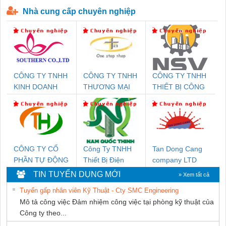
P-T1-3S-440/35-FM - 2908264
230-FM-PT - 2907928
Nhà cung cấp chuyên nghiệp
CÔNG TY TNHH
CÔNG TY TNHH
CÔNG TY TNHH
KINH DOANH
THƯƠNG MẠI
THIẾT BỊ CÔNG
DỊCH VỤ XNK
THIÊN ÂN VIỆT
NGHIỆP NIHON
PHƯƠNG NAM
NAM
SETSUBI VIỆT
NAM
CÔNG TY CỔ
Công Ty TNHH
Tan Dong Cang
PHẦN TỰ ĐỘNG
Thiết Bị Điện
company LTD
TIẾN HƯNG
Nam Quốc Thịnh
TIN TUYỂN DỤNG MỚI
» Xem tất cả
Tuyển gấp nhân viên Kỹ Thuật - Cty SMC Engineering
Mô tả công việc Đảm nhiệm công việc tại phòng kỹ thuật của
Công ty theo...