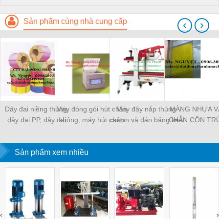
Sản phẩm cùng nhà cung cấp
‹
›
Dây đai niềng thùng,
Máy đóng gói hút chân
Máy đậy nắp thùng
MÀNG NHỰA V
dây đai PP, dây đai
không, máy hút chân
carton và dán băng keo
CHẮN CÔN TR
nhựa
không một buồng hút
tự động
MÀNG CHỊU N
KHO LẠNH, rèm
Sản phẩm xem nhiều
PVC
‹
›