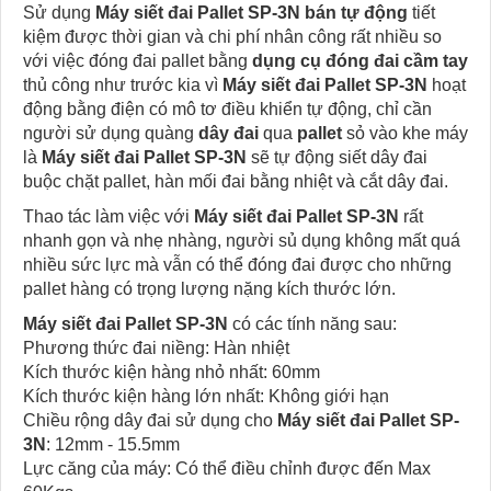
Sử dụng
Máy siết đai Pallet SP-3N bán tự động
tiết
kiệm được thời gian và chi phí nhân công rất nhiều so
với việc đóng đai pallet bằng
dụng cụ đóng đai cầm tay
thủ công như trước kia vì
Máy siết đai Pallet SP-3N
hoạt
động bằng điện có mô tơ điều khiển tự động, chỉ cần
người sử dụng quàng
dây đai
qua
pallet
sỏ vào khe máy
là
Máy siết đai Pallet SP-3N
sẽ tự động siết dây đai
buộc chặt pallet, hàn mối đai bằng nhiệt và cắt dây đai.
Thao tác làm việc với
Máy siết đai Pallet SP-3N
rất
nhanh gọn và nhẹ nhàng, người sủ dụng không mất quá
nhiều sức lực mà vẫn có thể đóng đai được cho những
pallet hàng có trọng lượng nặng kích thước lớn.
Máy siết đai Pallet SP-3N
có các tính năng sau:
Phương thức đai niềng: Hàn nhiệt
Kích thước kiện hàng nhỏ nhất: 60mm
Kích thước kiện hàng lớn nhất: Không giới hạn
Chiều rộng dây đai sử dụng cho
Máy siết đai Pallet SP-
3N
: 12mm - 15.5mm
Lực căng của máy: Có thể điều chỉnh được đến Max