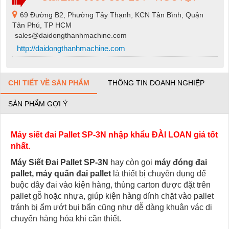
69 Đường B2, Phường Tây Thạnh, KCN Tân Bình, Quận
Tân Phú, TP HCM
sales@daidongthanhmachine.com
http://daidongthanhmachine.com
CHI TIẾT VỀ SẢN PHẨM
THÔNG TIN DOANH NGHIỆP
SẢN PHẨM GỢI Ý
Máy siết đai Pallet SP-3N nhập khẩu ĐÀI LOAN giá tốt
nhất.
Máy Siết Đai Pallet SP-3N
hay còn gọi
máy đóng đai
pallet, máy quấn đai pallet
là thiết bị chuyên dụng để
buộc dây đai vào kiện hàng, thùng carton được đặt trên
pallet gỗ hoặc nhựa, giúp kiện hàng dính chặt vào pallet
tránh bị ẩm ướt bụi bẩn cũng như dễ dàng khuân vác di
chuyển hàng hóa khi cần thiết.