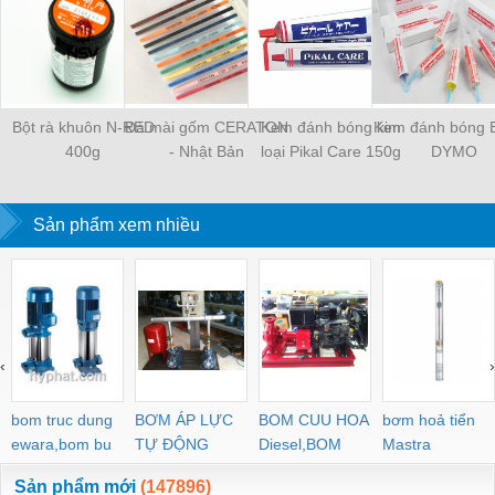
Bột rà khuôn N-RED
Đá mài gốm CERATON
Kem đánh bóng kim
Kem đánh bóng 
400g
- Nhật Bản
loại Pikal Care 150g
DYMO
Sản phẩm xem nhiều
‹
›
bom truc dung
BƠM ÁP LỰC
BOM CUU HOA
bơm hoả tiển
ewara,bom bu
TỰ ĐỘNG
Diesel,BOM
Mastra
ewara
CHUA CHAY
Sản phẩm mới
(147896)