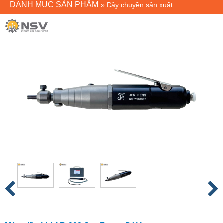
DANH MỤC SẢN PHẨM
»
Dây chuyền sản xuất