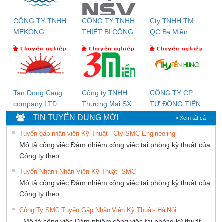
CÔNG TY TNHH
CÔNG TY TNHH
Cty TNHH TM
MEKONG
THIẾT BỊ CÔNG
QC Ba Miền
MARINE SUPPLY
NGHIỆP NIHON
SETSUBI VIỆT
NAM
Tan Dong Cang
Công ty TNHH
CÔNG TY CP
company LTD
Thương Mại SX
TỰ ĐỘNG TIẾN
Ba Miền
HƯNG
TIN TUYỂN DỤNG MỚI
» Xem tất cả
Tuyển gấp nhân viên Kỹ Thuật - Cty SMC Engineering
Mô tả công việc Đảm nhiệm công việc tại phòng kỹ thuật của
Công ty theo...
Tuyển Nhanh Nhân Viên Kỹ Thuật- SMC
Mô tả công việc Đảm nhiệm công việc tại phòng kỹ thuật của
Công ty theo...
Công Ty SMC Tuyển Gấp Nhân Viên Kỹ Thuật- Hà Nội
Mô tả công việc Đảm nhiệm công việc tại phòng kỹ thuật