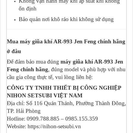
Không vận hành máy khi áp suất khí không
ổn định
Bảo quản nơi khô ráo khi không sử dụng
Mua máy giũa khí AR-993 Jen Feng chính hãng
ở đâu
Để đảm bảo mua đúng
máy giũa khí AR-993 Jen
Feng chính hãng
, đúng model và phù hợp với nhu
cầu gia công thực tế, vui lòng liên hệ:
CÔNG TY TNHH THIẾT BỊ CÔNG NGHIỆP
NIHON SETSUBI VIỆT NAM
Địa chỉ: Số 116 Quán Thánh, Phường Thành Đông,
TP. Hải Phòng
Hotline: 0909.788.885 – 0985.155.359
Website: https://nihon-setsubi.vn