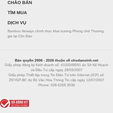
CHÀO BÁN
TÌM MUA
DỊCH VỤ
Bamboo Airways chính thức khai trương Phòng chờ Thương
gia tại Côn Đảo
Bản quyền 2006 - 2026 thuộc về chodansinh.net
Giấy phép đăng ký Kinh doanh số: 4102048591 do Sở Kế Hoạch
và Đầu Tư cấp ngày 28/03/2007
Giấy phép Thiết lập trang Tin Điện Tử trên Internet (ICP) số:
297/GP-BC do Bộ Văn Hóa Thông Tin cấp ngày 12/07/2007
Phone: 028.6258.3536
Phòng trọ
|
https://bdsgroup.vn
https://kqxs123.com