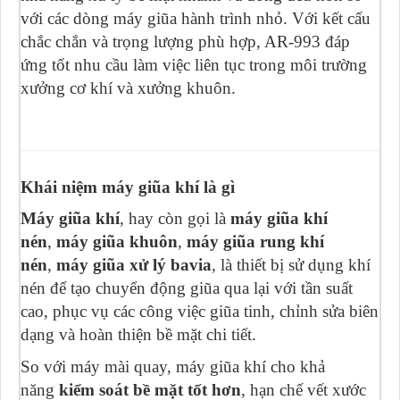
với các dòng máy giũa hành trình nhỏ. Với kết cấu
chắc chắn và trọng lượng phù hợp, AR-993 đáp
ứng tốt nhu cầu làm việc liên tục trong môi trường
xưởng cơ khí và xưởng khuôn.
Khái niệm máy giũa khí là gì
Máy giũa khí
, hay còn gọi là
máy giũa khí
nén
,
máy giũa khuôn
,
máy giũa rung khí
nén
,
máy giũa xử lý bavia
, là thiết bị sử dụng khí
nén để tạo chuyển động giũa qua lại với tần suất
cao, phục vụ các công việc giũa tinh, chỉnh sửa biên
dạng và hoàn thiện bề mặt chi tiết.
So với máy mài quay, máy giũa khí cho khả
năng
kiểm soát bề mặt tốt hơn
, hạn chế vết xước