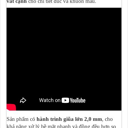
vát cạnh
cho chi tiết đúc và khuôn mẫu.
Sản phẩm có
hành trình giũa lớn 2,0 mm
, cho
khả năng xử lý bề mặt nhanh và đồng đều hơn so