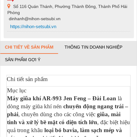
Số 116 Quán Thánh, Phường Thành Đông, Thành Phố Hải
Phòng
dinhanh@nihon-setsubi.vn
https://nihon-setsubi.vn
CHI TIẾT VỀ SẢN PHẨM
THÔNG TIN DOANH NGHIỆP
SẢN PHẨM GỢI Ý
Chi tiết sản phẩm
Mục lục
Máy giũa khí AR-993 Jen Feng – Đài Loan
là
dòng máy giũa khí nén
chuyển động ngang trái –
phải
, chuyên dùng cho các công việc
giũa, mài
tinh và xử lý bề mặt có diện tích lớn
, đặc biệt hiệu
quả trong khâu
loại bỏ bavia, làm sạch mép và