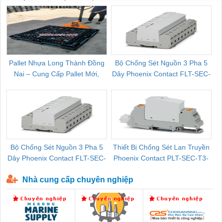
Pallet Nhựa Long Thành Đồng
Bộ Chống Sét Nguồn 3 Pha 5
Nai – Cung Cấp Pallet Mới,
Dây Phoenix Contact FLT-SEC-
C
Pallet Cũ Giá Tốt
P-T1-3S-264/50-FM - 2909589
Bộ Chống Sét Nguồn 3 Pha 5
Thiết Bị Chống Sét Lan Truyền
B
Dây Phoenix Contact FLT-SEC-
Phoenix Contact PLT-SEC-T3-
P-T1-3S-440/35-FM - 2908264
230-FM-PT - 2907928
Nhà cung cấp chuyên nghiệp