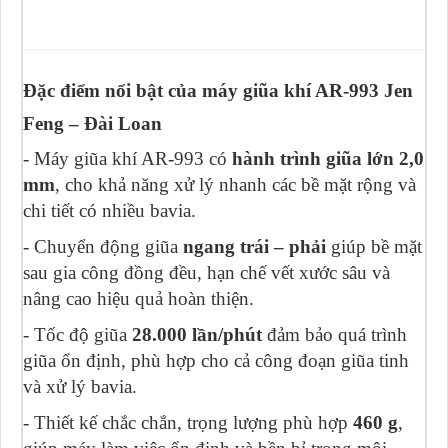
Đặc điểm nổi bật của
máy giũa khí AR-993 Jen
Feng – Đài Loan
- Máy giũa khí AR-993 có
hành trình giũa lớn 2,0
mm
, cho khả năng xử lý nhanh các bề mặt rộng và
chi tiết có nhiều bavia.
- Chuyển động giũa
ngang trái – phải
giúp bề mặt
sau gia công đồng đều, hạn chế vết xước sâu và
nâng cao hiệu quả hoàn thiện.
- Tốc độ giũa
28.000 lần/phút
đảm bảo quá trình
giũa ổn định, phù hợp cho cả công đoạn giũa tinh
và xử lý bavia.
- Thiết kế chắc chắn, trọng lượng phù hợp
460 g
,