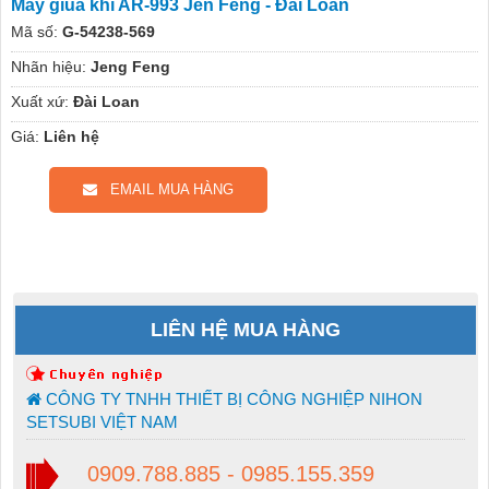
Máy giũa khí AR-993 Jen Feng - Đài Loan
Mã số:
G-54238-569
Nhãn hiệu:
Jeng Feng
Xuất xứ:
Đài Loan
Giá:
Liên hệ
EMAIL MUA HÀNG
LIÊN HỆ MUA HÀNG
CÔNG TY TNHH THIẾT BỊ CÔNG NGHIỆP NIHON
SETSUBI VIỆT NAM
0909.788.885 - 0985.155.359