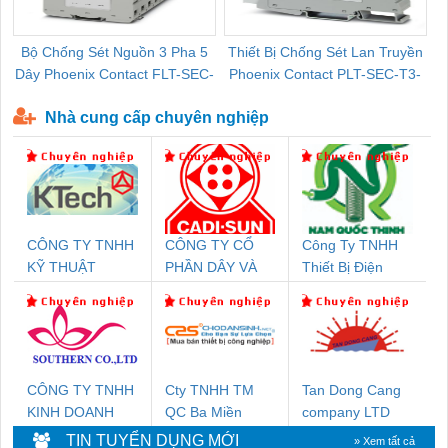
Bộ Chống Sét Nguồn 3 Pha 5
Thiết Bị Chống Sét Lan Truyền
B
Dây Phoenix Contact FLT-SEC-
Phoenix Contact PLT-SEC-T3-
P-T1-3S-440/35-FM - 2908264
230-FM-PT - 2907928
Nhà cung cấp chuyên nghiệp
CÔNG TY TNHH
CÔNG TY CỔ
Công Ty TNHH
KỸ THUẬT
PHẦN DÂY VÀ
Thiết Bị Điện
KTECH VIỆT
CÁP ĐIỆN
Nam Quốc Thịnh
NAM
THƯỢNG ĐÌNH
CÔNG TY TNHH
Cty TNHH TM
Tan Dong Cang
KINH DOANH
QC Ba Miền
company LTD
DỊCH VỤ XNK
TIN TUYỂN DỤNG MỚI
» Xem tất cả