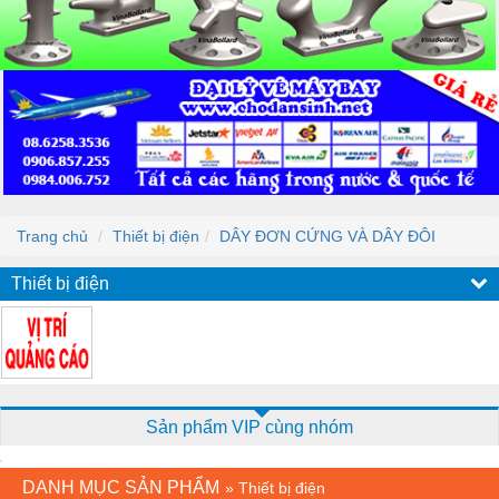
Trang chủ
Thiết bị điện
DÂY ĐƠN CỨNG VÀ DÂY ĐÔI
Thiết bị điện
Sản phẩm VIP cùng nhóm
DANH MỤC SẢN PHẨM
»
Thiết bị điện