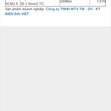
100Met
7,670
VCM1.5
30 1.5mm2 TC
Sản phẩm doanh nghiệp:
Công ty TNHH MTV TM - DV - KT
ĐIỆN ĐẠI VIỆT