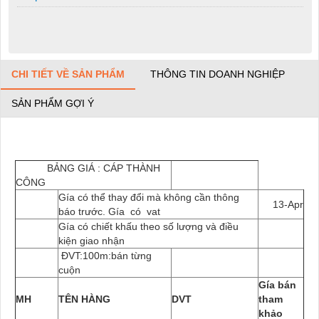
CHI TIẾT VỀ SẢN PHẨM
THÔNG TIN DOANH NGHIỆP
SẢN PHẨM GỢI Ý
BẢNG GIÁ : CÁP THÀNH
CÔNG
Gía có thể thay đổi mà không cần thông
13-Apr
báo trước. Gía có vat
Gía có chiết khấu theo số lượng và điều
kiện giao nhận
ĐVT:100m:bán từng
cuộn
Gía bán
MH
TÊN HÀNG
DVT
tham
khảo