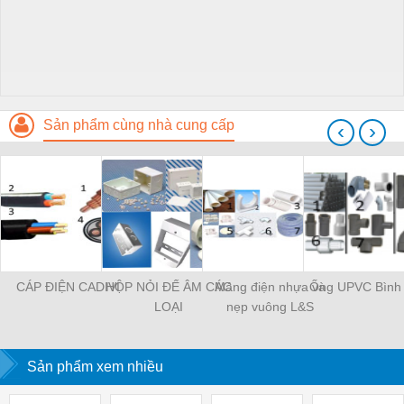
Sản phẩm cùng nhà cung cấp
‹
›
CÁP ĐIỆN CADIVI
HỘP NỎI ĐẾ ÂM CÁC
Máng điện nhựa và
Ống UPVC Bình
LOẠI
nẹp vuông L&S
Sản phẩm xem nhiều