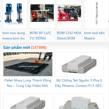
‹
›
bom truc dung
BƠM ÁP LỰC
BOM CUU HOA
bơm hoả tiển
ewara,bom bu
TỰ ĐỘNG
Diesel,BOM
Mastra
ewara
CHUA CHAY
Sản phẩm mới
(147896)
Pallet Nhựa Long Thành Đồng
Bộ Chống Sét Nguồn 3 Pha 5
Nai – Cung Cấp Pallet Mới,
Dây Phoenix Contact FLT-SEC-
C
Pallet Cũ Giá Tốt
P-T1-3S-264/50-FM - 2909589