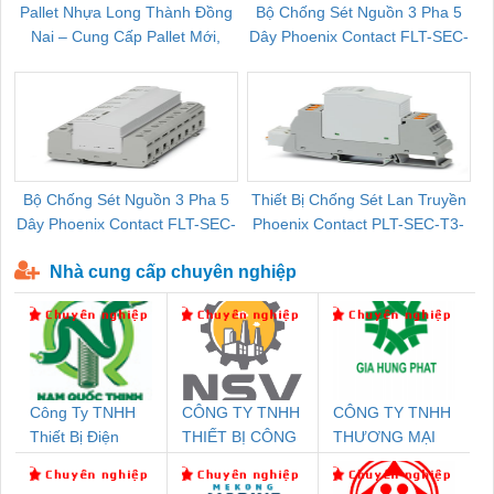
Pallet Nhựa Long Thành Đồng
Bộ Chống Sét Nguồn 3 Pha 5
Nai – Cung Cấp Pallet Mới,
Dây Phoenix Contact FLT-SEC-
C
Pallet Cũ Giá Tốt
P-T1-3S-264/50-FM - 2909589
Bộ Chống Sét Nguồn 3 Pha 5
Thiết Bị Chống Sét Lan Truyền
B
Dây Phoenix Contact FLT-SEC-
Phoenix Contact PLT-SEC-T3-
P-T1-3S-440/35-FM - 2908264
230-FM-PT - 2907928
Nhà cung cấp chuyên nghiệp
Công Ty TNHH
CÔNG TY TNHH
CÔNG TY TNHH
Thiết Bị Điện
THIẾT BỊ CÔNG
THƯƠNG MẠI
Nam Quốc Thịnh
NGHIỆP NIHON
DỊCH VỤ KỸ
SETSUBI VIỆT
THUẬT ĐIỆN CƠ