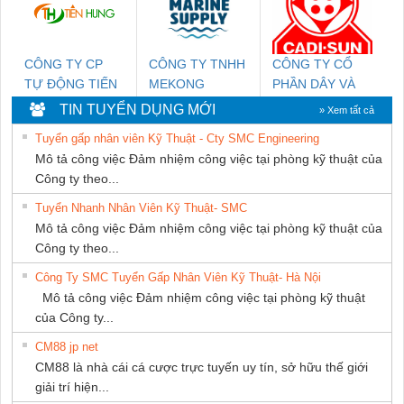
NAM
GIA HƯNG
PHÁT
CÔNG TY CP
CÔNG TY TNHH
CÔNG TY CỔ
TỰ ĐỘNG TIẾN
MEKONG
PHẦN DÂY VÀ
HƯNG
MARINE
CÁP ĐIỆN
TIN TUYỂN DỤNG MỚI
» Xem tất cả
SUPPLY
THƯỢNG ĐÌNH
Tuyển gấp nhân viên Kỹ Thuật - Cty SMC Engineering
Mô tả công việc Đảm nhiệm công việc tại phòng kỹ thuật của
Công ty theo...
Tuyển Nhanh Nhân Viên Kỹ Thuật- SMC
Mô tả công việc Đảm nhiệm công việc tại phòng kỹ thuật của
Công ty theo...
Công Ty SMC Tuyển Gấp Nhân Viên Kỹ Thuật- Hà Nội
Mô tả công việc Đảm nhiệm công việc tại phòng kỹ thuật
của Công ty...
CM88 jp net
CM88 là nhà cái cá cược trực tuyến uy tín, sở hữu thế giới
giải trí hiện...