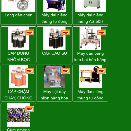
Long đền chén
Máy đai niềng
Máy đai niềng
thùng tự động
thùng AS-50H
DBA-200 giá tốt
Wellpack
CÁP ĐỒNG
CÁP CAO SU
Máy dán băng
NHÔM BỌC
keo hai bên hông
thùng carton
WP-5050SA giá
rẻ Miền Nam
CÁP CHẬM
Máy cột dây
Máy đai niềng
CHÁY, CHỐNG
nilon hàng hóa
thùng tự động
CHÁY
model CY-100
DBA-80A Đài
Loan giá rẻ
Cùm omega