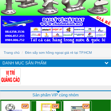
Trang chủ
Đèn sấy sơn hồng ngoại giá rẻ tại TP.HCM
DANH MỤC SẢN PHẨM
Sản phẩm VIP cùng nhóm