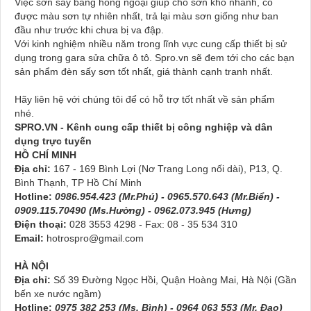
Việc sơn sấy bằng hồng ngoại giúp cho sơn khô nhanh, có
được màu sơn tự nhiên nhất, trả lại màu sơn giống như ban
đầu như trước khi chưa bị va đập.
Với kinh nghiệm nhiều năm trong lĩnh vực cung cấp thiết bị sử
dụng trong gara sửa chữa ô tô. Spro.vn sẽ đem tới cho các bạn
sản phẩm đèn sấy sơn tốt nhất, giá thành cạnh tranh nhất.
Hãy liên hệ với chúng tôi để có hỗ trợ tốt nhất về sản phẩm
nhé.
SPRO.VN - Kênh cung cấp thiết bị công nghiệp và dân
dụng trực tuyến
HỒ CHÍ MINH
Địa chỉ:
167 - 169 Bình Lợi (Nơ Trang Long nối dài), P13, Q.
Bình Thạnh, TP Hồ Chí Minh
Hotline:
0986.954.423 (Mr.Phú) - 0965.570.643 (Mr.Biển) -
0909.115.70490 (Ms.Hường) - 0962.073.945 (Hưng)
Điện thoại:
028 3553 4298 - Fax: 08 - 35 534 310
Email:
hotrospro@gmail.com
HÀ NỘI
Địa chỉ:
Số 39 Đường Ngọc Hồi, Quận Hoàng Mai, Hà Nội (Gần
bến xe nước ngầm)
Hotline:
0975 382 253 (Ms. Bình) - 0964 063 553 (Mr. Đạo)