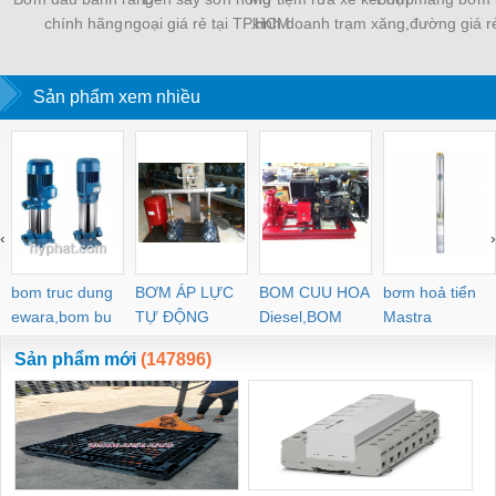
chính hãng
ngoại giá rẻ tại TP.HCM
kinh doanh trạm xăng,
đường giá r
dầu hiện nay
Sản phẩm xem nhiều
‹
›
bom truc dung
BƠM ÁP LỰC
BOM CUU HOA
bơm hoả tiển
ewara,bom bu
TỰ ĐỘNG
Diesel,BOM
Mastra
ewara
CHUA CHAY
Sản phẩm mới
(147896)