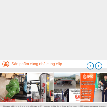
Sản phẩm cùng nhà cung cấp
‹
›
Bơm dầu bánh răng
Đèn sấy sơn hồng
Mở tiệm rửa xe kết hợp
Bơm màng bơm m