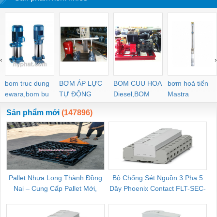
‹
›
bom truc dung
BƠM ÁP LỰC
BOM CUU HOA
bơm hoả tiển
ewara,bom bu
TỰ ĐỘNG
Diesel,BOM
Mastra
ewara
CHUA CHAY
Sản phẩm mới
(147896)
Pallet Nhựa Long Thành Đồng
Bộ Chống Sét Nguồn 3 Pha 5
Nai – Cung Cấp Pallet Mới,
Dây Phoenix Contact FLT-SEC-
C
Pallet Cũ Giá Tốt
P-T1-3S-264/50-FM - 2909589