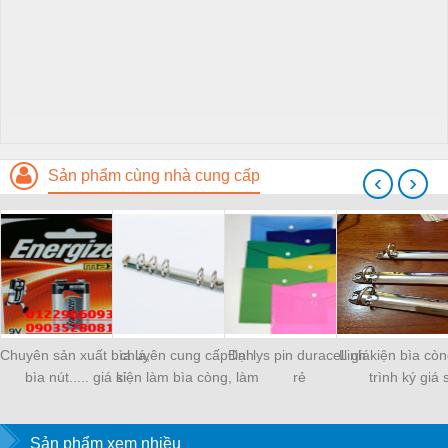
Sản phẩm cùng nhà cung cấp
‹
›
Chuyên sản xuất bìa lá,
chuyên cung cấp linh
Đại lys pin duracell giá
Linh kiện bìa còn
bìa nút..... giá sỉ
kiện làm bìa còng, làm
rẻ
trình ký giá s
sổ
Sản phẩm xem nhiều