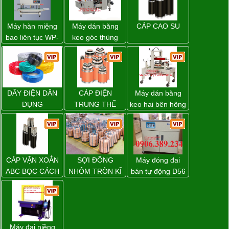
Máy hàn miệng
Máy dán băng
CÁP CAO SU
bao liên tục WP-
keo góc thùng
1200V chính
carton giá tốt
hãng giá tốt
Đồng Nai
DÂY ĐIỆN DÂN
CÁP ĐIỆN
Máy dán băng
DỤNG
TRUNG THẾ
keo hai bên hông
thùng carton
WP-5050SA giá
rẻ Miền Nam
CÁP VẶN XOẮN
SỢI ĐỒNG
Máy đóng đai
ABC BỌC CÁCH
NHÔM TRÒN KĨ
bán tự động D56
ĐIỆN XLPE
THUẬT ĐIỆN
Strapack
Máy đai niềng