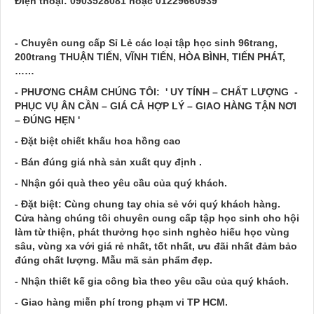
Điện thoại: 0903528081 hoặc 01229660939
- Chuyên cung cấp Sỉ Lẻ các loại tập học sinh 96trang,
200trang THUẬN TIẾN, VĨNH TIẾN, HÒA BÌNH, TIẾN PHÁT,
……
- PHƯƠNG CHÂM CHÚNG TÔI: ' UY TÍNH – CHẤT LƯỢNG -
PHỤC VỤ ÂN CẦN – GIÁ CẢ HỢP LÝ – GIAO HÀNG TẬN NƠI
– ĐÚNG HẸN '
- Đặt biệt chiết khấu hoa hồng cao
- Bán đúng giá nhà sản xuất quy định .
- Nhận gói quà theo yêu cầu của quý khách.
- Đặt biệt: Cùng chung tay chia sẻ với quý khách hàng.
Cửa hàng chúng tôi chuyên cung cấp tập học sinh cho hội
làm từ thiện, phát thưởng học sinh nghèo hiếu học vùng
sâu, vùng xa với giá rẻ nhất, tốt nhất, ưu đãi nhất đảm bảo
đúng chất lượng. Mẫu mã sản phẩm đẹp.
- Nhận thiết kế gia công bìa theo yêu cầu của quý khách.
- Giao hàng miễn phí trong phạm vi TP HCM.