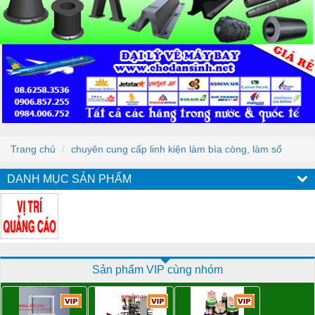
Trang chủ
chuyên cung cấp linh kiện làm bìa còng, làm sổ
DANH MỤC SẢN PHẨM
Sản phẩm VIP cùng nhóm