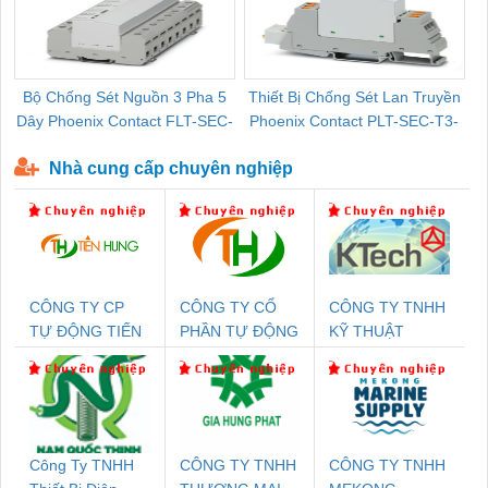
Bộ Chống Sét Nguồn 3 Pha 5
Thiết Bị Chống Sét Lan Truyền
B
Dây Phoenix Contact FLT-SEC-
Phoenix Contact PLT-SEC-T3-
P-T1-3S-440/35-FM - 2908264
230-FM-PT - 2907928
Nhà cung cấp chuyên nghiệp
CÔNG TY CP
CÔNG TY CỔ
CÔNG TY TNHH
TỰ ĐỘNG TIẾN
PHẦN TỰ ĐỘNG
KỸ THUẬT
HƯNG
TIẾN HƯNG
KTECH VIỆT
NAM
Công Ty TNHH
CÔNG TY TNHH
CÔNG TY TNHH