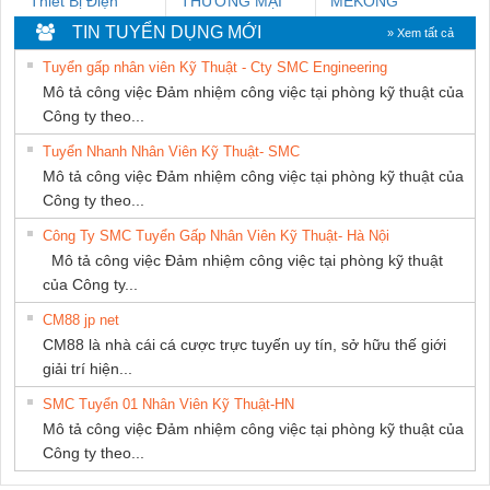
Thiết Bị Điện
THƯƠNG MẠI
MEKONG
Nam Quốc Thịnh
DỊCH VỤ KỸ
MARINE
TIN TUYỂN DỤNG MỚI
» Xem tất cả
THUẬT ĐIỆN CƠ
SUPPLY
Tuyển gấp nhân viên Kỹ Thuật - Cty SMC Engineering
GIA HƯNG
Mô tả công việc Đảm nhiệm công việc tại phòng kỹ thuật của
PHÁT
Công ty theo...
Tuyển Nhanh Nhân Viên Kỹ Thuật- SMC
Mô tả công việc Đảm nhiệm công việc tại phòng kỹ thuật của
Công ty theo...
Công Ty SMC Tuyển Gấp Nhân Viên Kỹ Thuật- Hà Nội
Mô tả công việc Đảm nhiệm công việc tại phòng kỹ thuật
của Công ty...
CM88 jp net
CM88 là nhà cái cá cược trực tuyến uy tín, sở hữu thế giới
giải trí hiện...
SMC Tuyển 01 Nhân Viên Kỹ Thuật-HN
Mô tả công việc Đảm nhiệm công việc tại phòng kỹ thuật của
Công ty theo...