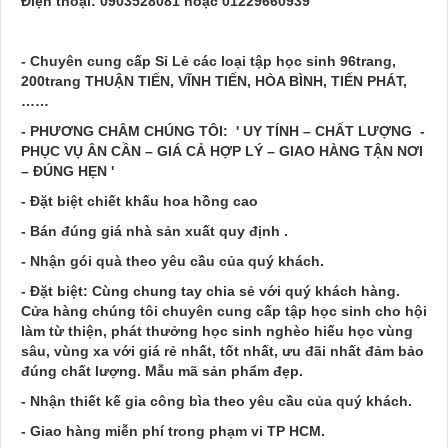
Điện thoại: 0903528081 hoặc 01229660939
- Chuyên cung cấp Sỉ Lẻ các loại tập học sinh 96trang,
200trang THUẬN TIẾN, VĨNH TIẾN, HÒA BÌNH, TIẾN PHÁT,
……
- PHƯƠNG CHÂM CHÚNG TÔI: ' UY TÍNH – CHẤT LƯỢNG -
PHỤC VỤ ÂN CẦN – GIÁ CẢ HỢP LÝ – GIAO HÀNG TẬN NƠI
– ĐÚNG HẸN '
- Đặt biệt chiết khấu hoa hồng cao
- Bán đúng giá nhà sản xuất quy định .
- Nhận gói quà theo yêu cầu của quý khách.
- Đặt biệt: Cùng chung tay chia sẻ với quý khách hàng.
Cửa hàng chúng tôi chuyên cung cấp tập học sinh cho hội
làm từ thiện, phát thưởng học sinh nghèo hiếu học vùng
sâu, vùng xa với giá rẻ nhất, tốt nhất, ưu đãi nhất đảm bảo
đúng chất lượng. Mẫu mã sản phẩm đẹp.
- Nhận thiết kế gia công bìa theo yêu cầu của quý khách.
- Giao hàng miễn phí trong phạm vi TP HCM.