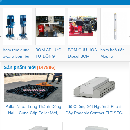
‹
›
bom truc dung
BƠM ÁP LỰC
BOM CUU HOA
bơm hoả tiển
ewara,bom bu
TỰ ĐỘNG
Diesel,BOM
Mastra
ewara
CHUA CHAY
Sản phẩm mới
(147896)
Pallet Nhựa Long Thành Đồng
Bộ Chống Sét Nguồn 3 Pha 5
Nai – Cung Cấp Pallet Mới,
Dây Phoenix Contact FLT-SEC-
C
Pallet Cũ Giá Tốt
P-T1-3S-264/50-FM - 2909589