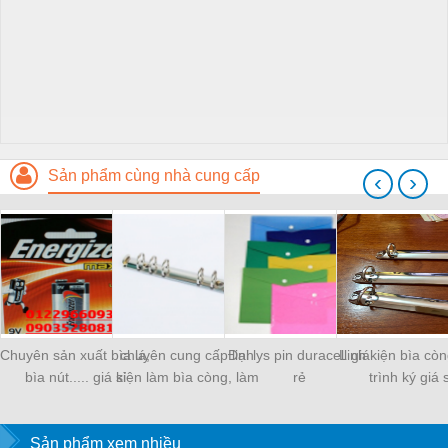
Sản phẩm cùng nhà cung cấp
‹
›
Chuyên sản xuất bìa lá,
chuyên cung cấp linh
Đại lys pin duracell giá
Linh kiện bìa còn
bìa nút..... giá sỉ
kiện làm bìa còng, làm
rẻ
trình ký giá s
sổ
Sản phẩm xem nhiều