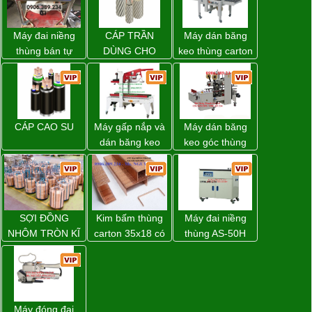
Máy đai niềng
CÁP TRẦN
Máy dán băng
thùng bán tự
DÙNG CHO
keo thùng carton
động D53XS2
ĐƯỜNG DÂY
WP-5050RL
của hãng
TẢI ĐIỆN TRÊN
chính hãng
Strapack Nhật
KHÔNG
CÁP CAO SU
Máy gấp nắp và
Máy dán băng
dán băng keo
keo góc thùng
thùng carton tự
carton giá tốt
động WP-5050F
Đồng Nai
giá rẻ
SỢI ĐỒNG
Kim bấm thùng
Máy đai niềng
NHÔM TRÒN KĨ
carton 35x18 có
thùng AS-50H
THUẬT ĐIỆN
sẵn giá rẻ toàn
Wellpack
quốc
Máy đóng đai