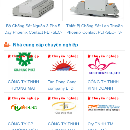
Bộ Chống Sét Nguồn 3 Pha 5
Thiết Bị Chống Sét Lan Truyền
B
Dây Phoenix Contact FLT-SEC-
Phoenix Contact PLT-SEC-T3-
P-T1-3S-440/35-FM - 2908264
230-FM-PT - 2907928
Nhà cung cấp chuyên nghiệp
CÔNG TY TNHH
Tan Dong Cang
CÔNG TY TNHH
THƯƠNG MẠI
company LTD
KINH DOANH
DỊCH VỤ KỸ
DỊCH VỤ XNK
THUẬT ĐIỆN CƠ
PHƯƠNG NAM
GIA HƯNG PHÁT
CÔNG TY CP
CÔNG TY TNHH
Cty TNHH TM