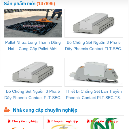
Sản phẩm mới
(147896)
Pallet Nhựa Long Thành Đồng
Bộ Chống Sét Nguồn 3 Pha 5
Nai – Cung Cấp Pallet Mới,
Dây Phoenix Contact FLT-SEC-
C
Pallet Cũ Giá Tốt
P-T1-3S-264/50-FM - 2909589
Bộ Chống Sét Nguồn 3 Pha 5
Thiết Bị Chống Sét Lan Truyền
B
Dây Phoenix Contact FLT-SEC-
Phoenix Contact PLT-SEC-T3-
P-T1-3S-440/35-FM - 2908264
230-FM-PT - 2907928
Nhà cung cấp chuyên nghiệp