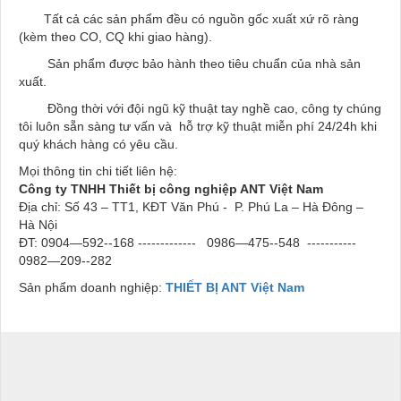
Tất cả các sản phẩm đều có nguồn gốc xuất xứ rõ ràng
(kèm theo CO, CQ khi giao hàng).
Sản phẩm được bảo hành theo tiêu chuẩn của nhà sản
xuất.
Đồng thời với đội ngũ kỹ thuật tay nghề cao, công ty chúng
tôi luôn sẵn sàng tư vấn và hỗ trợ kỹ thuật miễn phí 24/24h khi
quý khách hàng có yêu cầu.
Mọi thông tin chi tiết liên hệ:
Công ty TNHH Thiết bị công nghiệp ANT Việt Nam
Địa chỉ: Số 43 – TT1, KĐT Văn Phú - P. Phú La – Hà Đông –
Hà Nội
ĐT: 0904—592--168 -------------
0986—475--548 -----------
0982—209--282
Sản phẩm doanh nghiệp:
THIẾT BỊ ANT Việt Nam