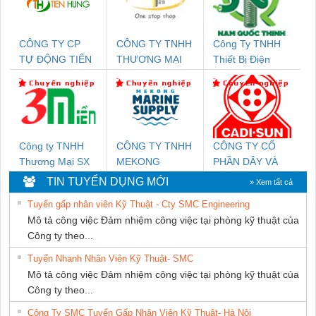
CÔNG TY CP
CÔNG TY TNHH
Công Ty TNHH
TỰ ĐỘNG TIẾN
THƯƠNG MẠI
Thiết Bị Điện
HƯNG
THIÊN ÂN VIỆT
Nam Quốc Thịnh
NAM
Công ty TNHH
CÔNG TY TNHH
CÔNG TY CỔ
Thương Mại SX
MEKONG
PHẦN DÂY VÀ
Ba Miền
MARINE
CÁP ĐIỆN
TIN TUYỂN DỤNG MỚI
» Xem tất cả
SUPPLY
THƯỢNG ĐÌNH
Tuyển gấp nhân viên Kỹ Thuật - Cty SMC Engineering
Mô tả công việc Đảm nhiệm công việc tại phòng kỹ thuật của
Công ty theo...
Tuyển Nhanh Nhân Viên Kỹ Thuật- SMC
Mô tả công việc Đảm nhiệm công việc tại phòng kỹ thuật của
Công ty theo...
Công Ty SMC Tuyển Gấp Nhân Viên Kỹ Thuật- Hà Nội