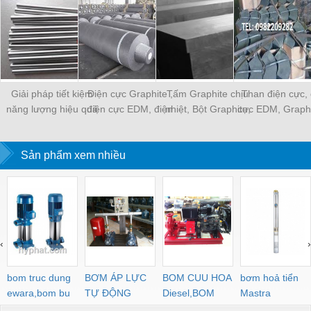
Giải pháp tiết kiệm
Điện cực Graphite ,
Tấm Graphite chịu
Than điện cực, 
năng lượng hiệu quả
điện cực EDM, điện
nhiệt, Bột Graphite,
cực EDM, Graphit
với điện trở nhiệt,
cực than chì, bột
điện cực Graphite
inox, bột than ch
Graphite
Graphite
Sản phẩm xem nhiều
‹
›
bom truc dung
BƠM ÁP LỰC
BOM CUU HOA
bơm hoả tiển
ewara,bom bu
TỰ ĐỘNG
Diesel,BOM
Mastra
ewara
CHUA CHAY