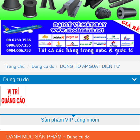
Trang chủ
Dụng cụ đo
ĐỒNG HỒ ÁP SUẤT ĐIỆN TỬ
Dụng cụ đo
Sản phẩm VIP cùng nhóm
DANH MỤC SẢN PHẨM
»
Dụng cụ đo