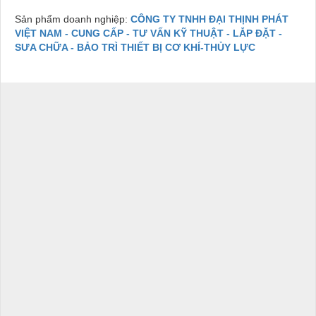
Sản phẩm doanh nghiệp:
CÔNG TY TNHH ĐẠI THỊNH PHÁT
VIỆT NAM - CUNG CẤP - TƯ VẤN KỸ THUẬT - LẮP ĐẶT -
SƯA CHỮA - BẢO TRÌ THIẾT BỊ CƠ KHÍ-THỦY LỰC