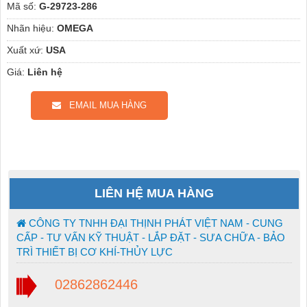
Mã số:
G-29723-286
Nhãn hiệu:
OMEGA
Xuất xứ:
USA
Giá:
Liên hệ
EMAIL MUA HÀNG
LIÊN HỆ MUA HÀNG
CÔNG TY TNHH ĐẠI THỊNH PHÁT VIỆT NAM - CUNG
CẤP - TƯ VẤN KỸ THUẬT - LẮP ĐẶT - SƯA CHỮA - BẢO
TRÌ THIẾT BỊ CƠ KHÍ-THỦY LỰC
02862862446