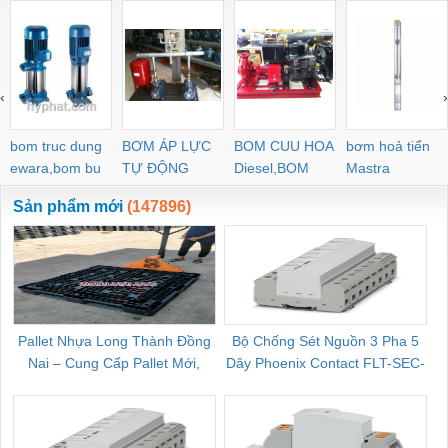
‹
›
bom truc dung
BƠM ÁP LỰC
BOM CUU HOA
bơm hoả tiển
ewara,bom bu
TỰ ĐỘNG
Diesel,BOM
Mastra
ewara
CHUA CHAY
Sản phẩm mới
(147896)
Pallet Nhựa Long Thành Đồng
Bộ Chống Sét Nguồn 3 Pha 5
Nai – Cung Cấp Pallet Mới,
Dây Phoenix Contact FLT-SEC-
C
Pallet Cũ Giá Tốt
P-T1-3S-264/50-FM - 2909589