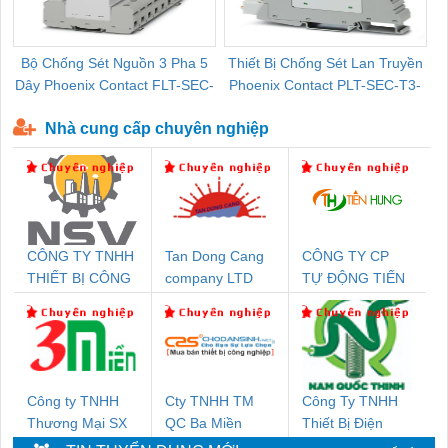
Bộ Chống Sét Nguồn 3 Pha 5
Thiết Bị Chống Sét Lan Truyền
B
Dây Phoenix Contact FLT-SEC-
Phoenix Contact PLT-SEC-T3-
P-T1-3S-440/35-FM - 2908264
230-FM-PT - 2907928
Nhà cung cấp chuyên nghiệp
CÔNG TY TNHH
Tan Dong Cang
CÔNG TY CP
THIẾT BỊ CÔNG
company LTD
TỰ ĐỘNG TIẾN
NGHIỆP NIHON
HƯNG
SETSUBI VIỆT
NAM
Công ty TNHH
Cty TNHH TM
Công Ty TNHH
Thương Mại SX
QC Ba Miền
Thiết Bị Điện
Ba Miền
Nam Quốc Thịnh