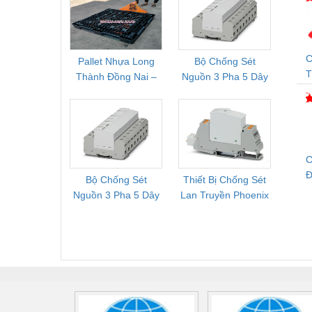
C
Pallet Nhựa Long
Bộ Chống Sét
Rơ Le 
T
Thành Đồng Nai –
Nguồn 3 Pha 5 Dây
Phoe
M
Cung Cấp Pallet
Phoenix Contact
PSR-
Mới, Pallet Cũ Giá
FLT-SEC-P-T1-3S-
1NC-
Tốt
264/50-FM -
2
2909589
C
Đ
Bộ Chống Sét
Thiết Bị Chống Sét
Bộ L
Nguồn 3 Pha 5 Dây
Lan Truyền Phoenix
Công
Phoenix Contact
Contact PLT-SEC-
Phoe
FLT-SEC-P-T1-3S-
T3-230-FM-PT -
QU
440/35-FM -
2907928
UPS/23
2908264
-