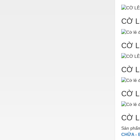
Nước-Vật tư thiết bị
Phốt cơ khí
CỜ L
Sắt, thép, inox các loại
Thí nghiệm-Trang thiết bị
CỜ L
Thiết bị chiếu sáng
Thiết bị chống sét
CỜ L
Thiết bị an ninh
Thiết bị công nghiệp
CỜ L
Thiết bị công trình
Thiết bị điện
CỜ L
Thiết bị giáo dục
Sản phẩm
Thiết bị khác
CHỮA - 