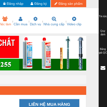
Đăng nhập
Đăng ký
Đăng sản phẩm
Tin tức
iệc làm
Cần mua
Dịch vụ
Nhà cung cấp
Video clip
Quy
định
Bảng
giá QC
LIÊN HỆ MUA HÀNG