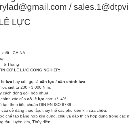
rylad@gmail.com / sales.1@dtpv
LÊ LỰC
 xuất : CHINA
ại :
 : 6 Tháng
IN CỜ LÊ LỰC CÔNG NGHIỆP:
 lê lực
hay còn gọi là
cần lực
/
cần chỉnh lực
.
 lực siết từ 200 - 3.000 N.m.
y cách đóng gói: hộp nhựa
 chính xác của
cờ lê lực
cao: +/- 4%
ế tạo theo tiêu chuẩn DIN EN ISO 6789
 cấu dễ dàng tháo lắp, thay thế các phụ kiện khi sửa chữa.
ợc chế tạo bằng hợp kim cứng, chịu va đập thích hợp dùng trong các 
g tàu, luyện kim, Thủy điện,....