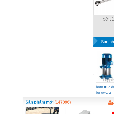
Vật liệu xây dựng
Vòng bi - Bạc đạn
CỜ LÊ
Xe hơi - Phụ tùng
Xe máy - Phụ tùng
Sản ph
Xe tải - phụ tùng
Y khoa - Trang thiết bị
‹
bom truc 
bu ewara
Sản phẩm mới
(147896)