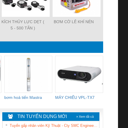
KÍCH THỦY LỰC DẸT (
BƠM CỜ LÊ KHÍ NÉN
KÍCH THỦY
5 - 500 TẤN )
TẤ
›
bơm hoả tiển Mastra
MÁY CHIẾU VPL-TX7
BOM DINH
WHITE
TIN TUYỂN DỤNG MỚI
» Xem tất cả
Tuyển gấp nhân viên Kỹ Thuật - Cty SMC Engineering