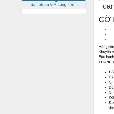
car
Sản phẩm VIP cùng nhóm
Dịch vụ - Thi công
Điện công nghiệp
CỜ 
Điện gia dụng
Điện Lạnh
Đóng tàu Thiết bị
Hãng sản
Đúc chính xác Thiết bị
Khuyến m
Bảo hành
Dụng cụ cầm tay
THÔNG T
Dụng cụ cắt gọt
Cờ
Dải
Dụng cụ điện
Qu
Độ
Dụng cụ đo
Ch
Gỗ - Trang thiết bị
Kết
Đư
Hàn cắt - Thiết bị
đón