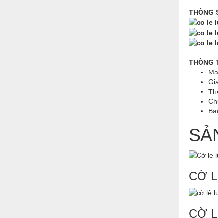
Hóa chất-Trang thiết bị
THÔNG 
Kệ công nghiệp
Khí nén - Thiết bị
Khuôn mẫu - Phụ tùng
THÔNG 
Ma
Lọc công nghiệp
Gi
Máy công cụ - Phụ tùng
Th
Ch
Mỏ - Trang thiết bị
Bả
Mô tơ - Hộp số
SẢ
Môi trường - Thiết bị
Nâng hạ - Trang thiết bị
CỜ L
Nội - Ngoại thất - văn phòng
Nồi hơi - Trang thiết bị
CỜ L
Nông nghiệp - Thiết bị