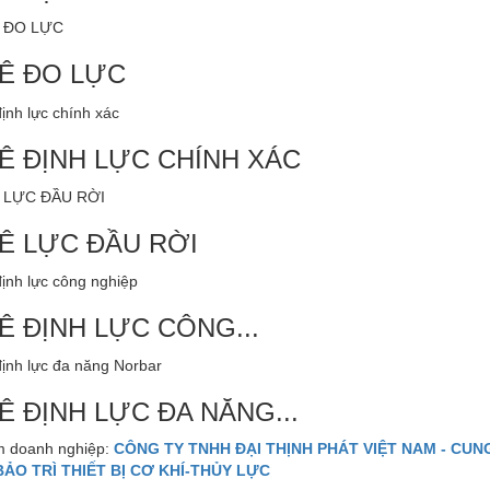
Ê ĐO LỰC
Ê ĐỊNH LỰC CHÍNH XÁC
Ê LỰC ĐẦU RỜI
Ê ĐỊNH LỰC CÔNG...
Ê ĐỊNH LỰC ĐA NĂNG...
 doanh nghiệp:
CÔNG TY TNHH ĐẠI THỊNH PHÁT VIỆT NAM - CUNG
BẢO TRÌ THIẾT BỊ CƠ KHÍ-THỦY LỰC