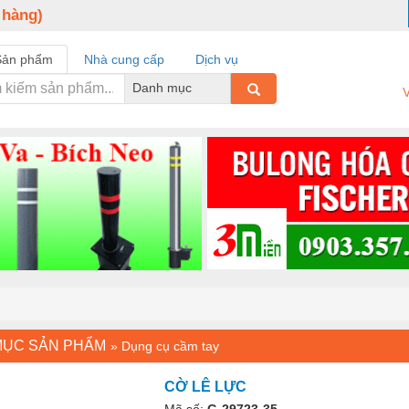
 hàng)
Sản phẩm
Nhà cung cấp
Dịch vụ
Danh mục
V
MỤC SẢN PHẨM
»
Dụng cụ cầm tay
CỜ LÊ LỰC
Mã số:
G-29723-35