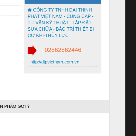
CÔNG TY TNHH ĐẠI THỊNH
PHÁT VIỆT NAM - CUNG CẤP -
TƯ VẤN KỸ THUẬT - LẮP ĐẶT -
SƯA CHỮA - BẢO TRÌ THIẾT BỊ
CƠ KHÍ-THỦY LỰC
02862862446
http://dtpvietnam.com.vn
N PHẨM GỢI Ý