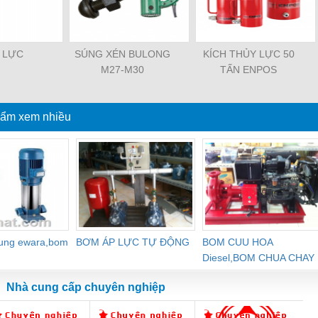
 LỰC
SÚNG XÉN BULONG
KÍCH THỦY LỰC 50
M27-M30
TẤN ENPOS
ẩm xem nhiều
dung ewara,bom
BƠM ÁP LỰC TỰ ĐỘNG
BOM CUU HOA
Diesel,BOM CHUA CHAY
Nhà cung cấp chuyên nghiệp