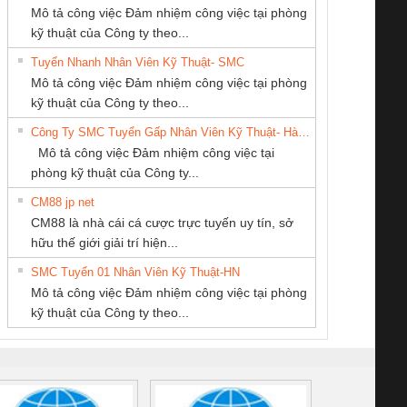
Mô tả công việc Đảm nhiệm công việc tại phòng
kỹ thuật của Công ty theo...
Tuyển Nhanh Nhân Viên Kỹ Thuật- SMC
CONG TY TNHH
CÔNG TY TNHH
Công Ty TNHH
 Le An Toàn
Bộ giám sát chuỗi
Bộ giám sát dòng
Bộ ng
Mô tả công việc Đảm nhiệm công việc tại phòng
TM-DV DAI DONG
KỸ THUẬT KTECH
Thiết Bị Điện Nam
enix Contact
tấm pin
điện chuỗi
ray W
kỹ thuật của Công ty theo...
THANH
VIỆT NAM
Quốc Thịnh
6960 – PSR-
TRANSCLINIC 16I+
TRANSCLINIC 16I+
BAS 
Công Ty SMC Tuyển Gấp Nhân Viên Kỹ Thuật- Hà Nội
SCP-
1K5 L (2433950000)
(2008130000)
(28
Mô tả công việc Đảm nhiệm công việc tại
/FSP/2X1/1X2
phòng kỹ thuật của Công ty...
CM88 jp net
Tan Dong Cang
CÔNG TY CỔ
CÔNG TY TNHH
CM88 là nhà cái cá cược trực tuyến uy tín, sở
company LTD
PHẦN TỰ ĐỘNG
THIẾT BỊ CÔNG
iám sát chuỗi
Bộ chỉnh lưu nguồn
Nẹp nhôm chống
Bộ c
hữu thế giới giải trí hiện...
TIẾN HƯNG
NGHIỆP NIHON
tấm pin
điện TRANSCLINIC
trơn Đà Nẵng
giám 
SETSUBI VIỆT
SMC Tuyển 01 Nhân Viên Kỹ Thuật-HN
SCLINIC 16I+
BKE 1K5.4
Sola
NAM
Mô tả công việc Đảm nhiệm công việc tại phòng
 (2502520000)
(7791400879)2. Giá
TRAN
kỹ thuật của Công ty theo...
1K5.4