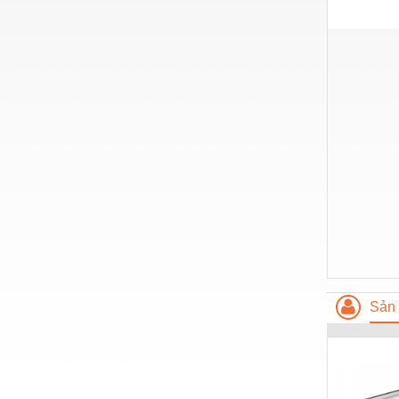
Thiết bị làm sạch
Thiết bị sơn - Sơn
Thiết bị nhà bếp
Thiết bị nhiệt
Thiêt bị PCCC
Thiết bị truyền động
Thiết bị văn phòng
Thiết bị viễn thông
Thủy lực-Thiết bị
Thủy sản - Trang thiết bị
Sản 
Tự động hoá
Van - Co các loại
Vật liệu mài mòn