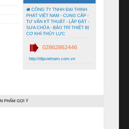
CÔNG TY TNHH ĐẠI THỊNH
PHÁT VIỆT NAM - CUNG CẤP -
TƯ VẤN KỸ THUẬT - LẮP ĐẶT -
SƯA CHỮA - BẢO TRÌ THIẾT BỊ
CƠ KHÍ-THỦY LỰC
02862862446
http://dtpvietnam.com.vn
N PHẨM GỢI Ý