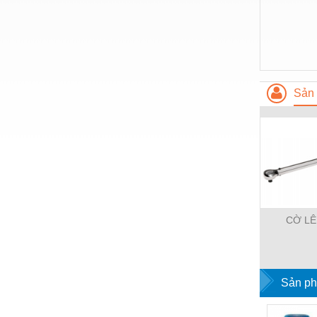
Nước-Vật tư thiết bị
Phốt cơ khí
Sắt, thép, inox các loại
Sản 
Thí nghiệm-Trang thiết bị
Thiết bị chiếu sáng
Thiết bị chống sét
Thiết bị an ninh
Thiết bị công nghiệp
CỜ LÊ
Thiết bị công trình
Thiết bị điện
Thiết bị giáo dục
Sản ph
Thiết bị khác