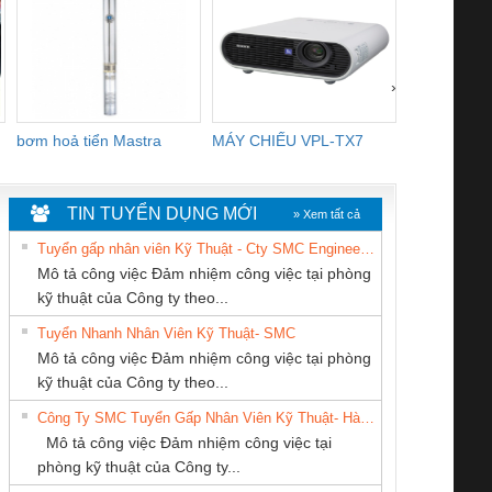
›
bơm hoả tiển Mastra
MÁY CHIẾU VPL-TX7
BOM DINH
WHITE
TIN TUYỂN DỤNG MỚI
» Xem tất cả
Tuyển gấp nhân viên Kỹ Thuật - Cty SMC Engineering
Mô tả công việc Đảm nhiệm công việc tại phòng
kỹ thuật của Công ty theo...
Tuyển Nhanh Nhân Viên Kỹ Thuật- SMC
Cty TNHH TM QC
CÔNG TY TNHH
CÔNG TY TNHH
 Le An Toàn
Bộ giám sát chuỗi
Bộ giám sát dòng
Bộ ng
Mô tả công việc Đảm nhiệm công việc tại phòng
Ba Miền
MEKONG MARINE
KINH DOANH
enix Contact
tấm pin
điện chuỗi
ray W
kỹ thuật của Công ty theo...
SUPPLY
DỊCH VỤ XNK
6960 – PSR-
TRANSCLINIC 16I+
TRANSCLINIC 16I+
BAS 
Công Ty SMC Tuyển Gấp Nhân Viên Kỹ Thuật- Hà Nội
PHƯƠNG NAM
SCP-
1K5 L (2433950000)
(2008130000)
(28
Mô tả công việc Đảm nhiệm công việc tại
/FSP/2X1/1X2
phòng kỹ thuật của Công ty...