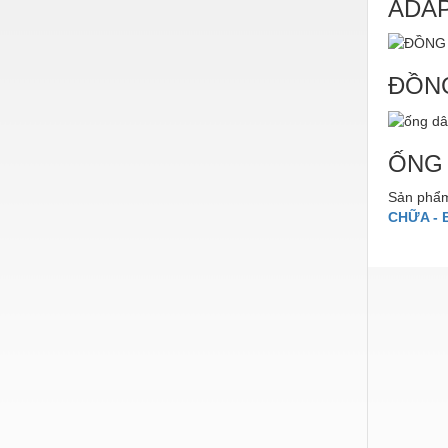
ADAP
Hóa chất-Trang thiết bị
Kệ công nghiệp
Khí nén - Thiết bị
ĐỒN
Khuôn mẫu - Phụ tùng
Lọc công nghiệp
ỐNG
Máy công cụ - Phụ tùng
Sản phẩm
CHỮA - 
Mỏ - Trang thiết bị
Mô tơ - Hộp số
Môi trường - Thiết bị
Nâng hạ - Trang thiết bị
Nội - Ngoại thất - văn phòng
Nồi hơi - Trang thiết bị
Nông nghiệp - Thiết bị