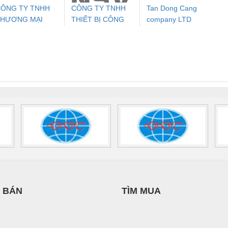
ÔNG TY TNHH
CÔNG TY TNHH
Tan Dong Cang
THƯƠNG MẠI
THIẾT BỊ CÔNG
company LTD
ưu Điện AC
Mô-đun Ắc Quy UPS
Rơ Le An Toàn
Bộ g
HIÊN ÂN VIỆT
NGHIỆP NIHON
 Suất Cao
Phoenix Contact
Phoenix Contact
NAM
SETSUBI VIỆT
nix Contact
QUINT-HP-
2981059 – PSR-
TRAN
NAM
INT-HP-
BAT/PB/48DC/7.0AH/PT
SCP-
1K5 H
0AC/2.5KVA/PT
- 1133819
24UC/ESL4/3X1/1X2/B
 1136815
 BÁN
TÌM MUA