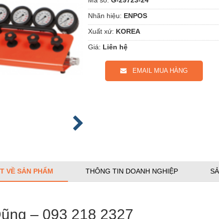
Nhãn hiệu:
ENPOS
Xuất xứ:
KOREA
Giá:
Liên hệ
EMAIL MUA HÀNG
ẾT VỀ SẢN PHẨM
THÔNG TIN DOANH NGHIỆP
SẢ
Dũng – 093 218 2327