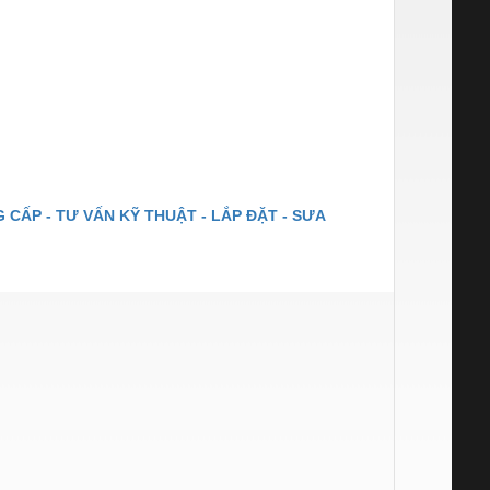
 CẤP - TƯ VẤN KỸ THUẬT - LẮP ĐẶT - SƯA