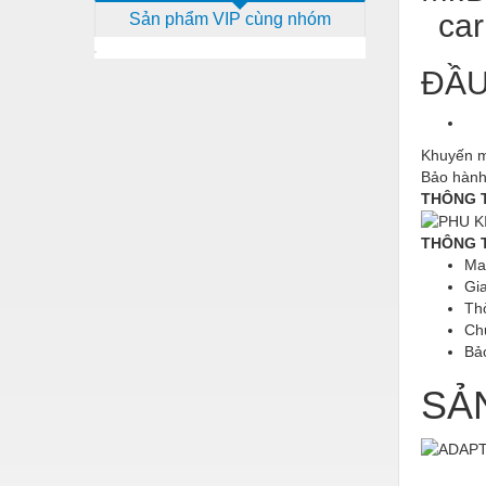
car
Sản phẩm VIP cùng nhóm
Dịch vụ - Thi công
Điện công nghiệp
ĐẦU
Điện gia dụng
Điện Lạnh
Khuyến m
Bảo hành
Đóng tàu Thiết bị
THÔNG T
Đúc chính xác Thiết bị
THÔNG 
Dụng cụ cầm tay
Ma
Gi
Dụng cụ cắt gọt
Th
Ch
Dụng cụ điện
Bả
Dụng cụ đo
SẢ
Gỗ - Trang thiết bị
Hàn cắt - Thiết bị