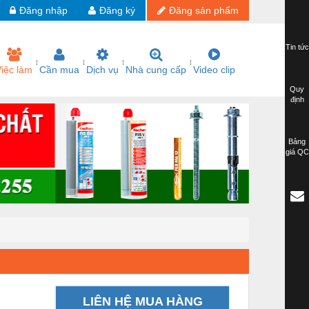
Đăng nhập
Đăng ký
Đăng sản phẩm
Tin tức
iệc làm
Cần mua
Dịch vụ
Nhà cung cấp
Video clip
Quy
định
Bảng
giá QC
LIÊN HỆ MUA HÀNG