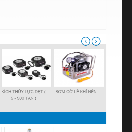
‹
›
KÍCH THỦY LỰC DẸT (
BƠM CỜ LÊ KHÍ NÉN
KÍCH THỦY
5 - 500 TẤN )
TẤ