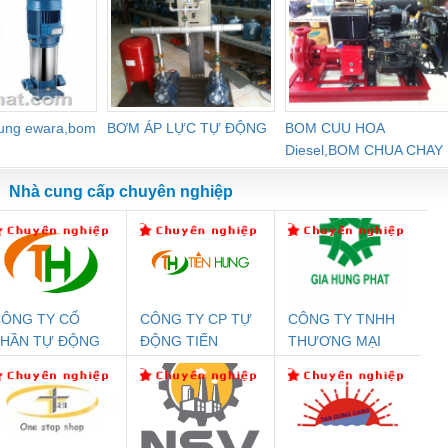
dung ewara,bom
BƠM ÁP LỰC TỰ ĐỘNG
BOM CUU HOA
Diesel,BOM CHUA CHAY
Nhà cung cấp chuyên nghiệp
ÔNG TY CỔ
CÔNG TY CP TỰ
CÔNG TY TNHH
Đệm An Toàn
Rơ Le An Toàn
Bộ Lặp Tín Hiệu
Rơ
PHẦN TỰ ĐỘNG
ĐỘNG TIẾN
THƯƠNG MẠI
nix Contact
Phoenix Contact
PROFIBUS Phoenix
Pho
IẾN HƯNG
HƯNG
DỊCH VỤ KỸ
PC20-1NO-
PSR-SCP-
Contact PSI-REP-
298
THUẬT ĐIỆN CƠ
24DC-SP -
24UC/ESL4/3X1/1X2/B
PROFIBUS/12MB -
GIA HƯNG PHÁT
700578
- 2981059
2708863
24DC