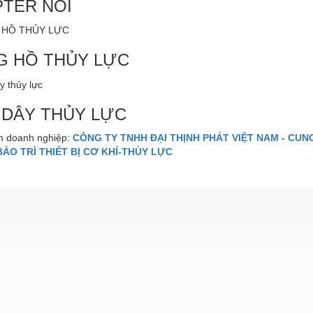
TER NỐI
G HỒ THỦY LỰC
 DÂY THỦY LỰC
 doanh nghiệp:
CÔNG TY TNHH ĐẠI THỊNH PHÁT VIỆT NAM - CUNG
BẢO TRÌ THIẾT BỊ CƠ KHÍ-THỦY LỰC