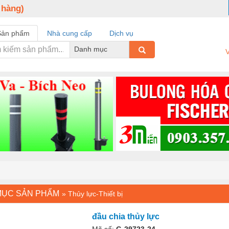
 hàng)
Sản phẩm
Nhà cung cấp
Dịch vụ
Danh mục
V
MỤC SẢN PHẨM
»
Thủy lực-Thiết bị
đầu chia thủy lực
Mã số:
G-29723-24