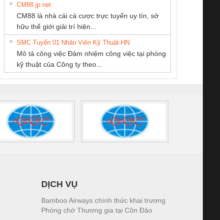
CM88 jp net
Công ty TNHH
Công Ty TNHH
CÔNG TY TNHH
CM88 là nhà cái cá cược trực tuyến uy tín, sở
Thương Mại SX Ba
Thiết Bị Điện Nam
KỸ THUẬT KTECH
iám sát chuỗi
Bộ chỉnh lưu nguồn
Nẹp nhôm chống
Bộ c
hữu thế giới giải trí hiện...
Miền
Quốc Thịnh
VIỆT NAM
tấm pin
điện TRANSCLINIC
trơn Đà Nẵng
giám 
SMC Tuyển 01 Nhân Viên Kỹ Thuật-HN
SCLINIC 16I+
BKE 1K5.4
Sola
Mô tả công việc Đảm nhiệm công việc tại phòng
 (2502520000)
(7791400879)2. Giá
TRAN
kỹ thuật của Công ty theo...
1K5.4
DỊCH VỤ
Bamboo Airways chính thức khai trương
Phòng chờ Thương gia tại Côn Đảo