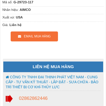
Mã số:
G-29723-117
Nhãn hiệu:
AIMCO
Xuất xứ:
USA
Giá:
Liên hệ
EMAIL MUA HÀNG
LIÊN HỆ MUA HÀNG
CÔNG TY TNHH ĐẠI THỊNH PHÁT VIỆT NAM - CUNG
CẤP - TƯ VẤN KỸ THUẬT - LẮP ĐẶT - SƯA CHỮA - BẢO
TRÌ THIẾT BỊ CƠ KHÍ-THỦY LỰC
02862862446