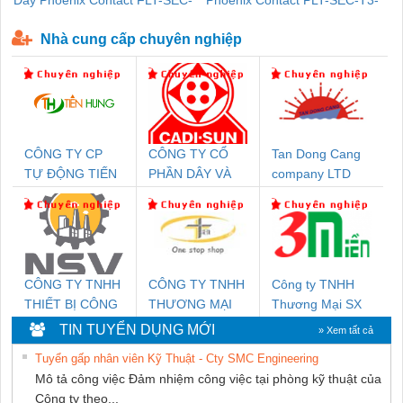
Dây Phoenix Contact FLT-SEC-
Phoenix Contact PLT-SEC-T3-
P-T1-3S-440/35-FM - 2908264
230-FM-PT - 2907928
Nhà cung cấp chuyên nghiệp
CÔNG TY CP
CÔNG TY CỔ
Tan Dong Cang
TỰ ĐỘNG TIẾN
PHẦN DÂY VÀ
company LTD
HƯNG
CÁP ĐIỆN
THƯỢNG ĐÌNH
CÔNG TY TNHH
CÔNG TY TNHH
Công ty TNHH
THIẾT BỊ CÔNG
THƯƠNG MẠI
Thương Mại SX
NGHIỆP NIHON
THIÊN ÂN VIỆT
Ba Miền
TIN TUYỂN DỤNG MỚI
» Xem tất cả
SETSUBI VIỆT
NAM
Tuyển gấp nhân viên Kỹ Thuật - Cty SMC Engineering
NAM
Mô tả công việc Đảm nhiệm công việc tại phòng kỹ thuật của
Công ty theo...