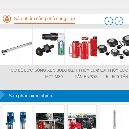
Sản phẩm cùng nhà cung cấp
‹
›
CỜ LÊ LỰC
SÚNG XÉN BULONG
KÍCH THỦY LỰC 50
KÍCH THỦY LỰC 
M27-M30
TẤN ENPOS
5 - 500 TẤN 
Sản phẩm xem nhiều