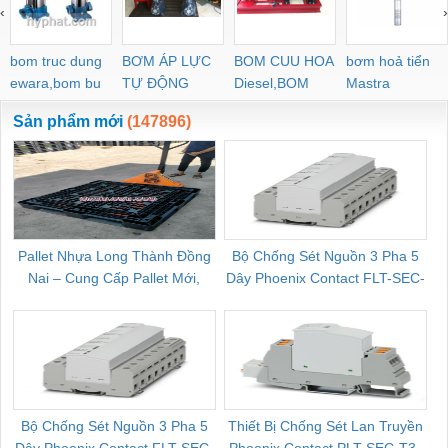
‹
›
bom truc dung
BƠM ÁP LỰC
BOM CUU HOA
bơm hoả tiển
ewara,bom bu
TỰ ĐỘNG
Diesel,BOM
Mastra
ewara
CHUA CHAY
Sản phẩm mới
(147896)
Pallet Nhựa Long Thành Đồng
Bộ Chống Sét Nguồn 3 Pha 5
Nai – Cung Cấp Pallet Mới,
Dây Phoenix Contact FLT-SEC-
C
Pallet Cũ Giá Tốt
P-T1-3S-264/50-FM - 2909589
Bộ Chống Sét Nguồn 3 Pha 5
Thiết Bị Chống Sét Lan Truyền
B