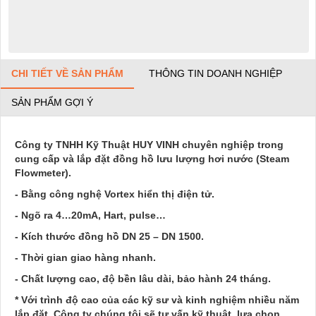
CHI TIẾT VỀ SẢN PHẨM
THÔNG TIN DOANH NGHIỆP
SẢN PHẨM GỢI Ý
Công ty TNHH Kỹ Thuật HUY VINH chuyên nghiệp trong
cung cấp và lắp đặt đồng hồ lưu lượng hơi nước (Steam
Flowmeter).
- Bằng công nghệ Vortex hiển thị điện tử.
- Ngõ ra 4…20mA, Hart, pulse…
- Kích thước đồng hồ DN 25 – DN 1500.
- Thời gian giao hàng nhanh.
- Chất lượng cao, độ bền lâu dài, bảo hành 24 tháng.
* Với trình độ cao
của
các kỹ sư và kinh nghiệm nhiều năm
lắp đặt. Công ty chúng tôi sẽ tư vấn kỹ thuật, lựa chọn