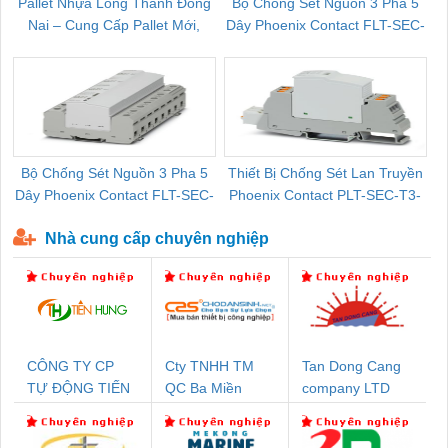
Pallet Nhựa Long Thành Đồng
Bộ Chống Sét Nguồn 3 Pha 5
Nai – Cung Cấp Pallet Mới,
Dây Phoenix Contact FLT-SEC-
C
Pallet Cũ Giá Tốt
P-T1-3S-264/50-FM - 2909589
Bộ Chống Sét Nguồn 3 Pha 5
Thiết Bị Chống Sét Lan Truyền
B
Dây Phoenix Contact FLT-SEC-
Phoenix Contact PLT-SEC-T3-
P-T1-3S-440/35-FM - 2908264
230-FM-PT - 2907928
Nhà cung cấp chuyên nghiệp
CÔNG TY CP
Cty TNHH TM
Tan Dong Cang
TỰ ĐỘNG TIẾN
QC Ba Miền
company LTD
HƯNG