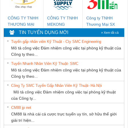
CÔNG TY TNHH
CÔNG TY TNHH
Công ty TNHH
THƯƠNG MẠI
MEKONG
Thương Mại SX
THIÊN ÂN VIỆT
MARINE
Ba Miền
TIN TUYỂN DỤNG MỚI
» Xem tất cả
NAM
SUPPLY
Tuyển gấp nhân viên Kỹ Thuật - Cty SMC Engineering
Mô tả công việc Đảm nhiệm công việc tại phòng kỹ thuật của
Công ty theo...
Tuyển Nhanh Nhân Viên Kỹ Thuật- SMC
Mô tả công việc Đảm nhiệm công việc tại phòng kỹ thuật của
Công ty theo...
Công Ty SMC Tuyển Gấp Nhân Viên Kỹ Thuật- Hà Nội
Mô tả công việc Đảm nhiệm công việc tại phòng kỹ thuật
của Công ty...
CM88 jp net
CM88 là nhà cái cá cược trực tuyến uy tín, sở hữu thế giới
giải trí hiện...