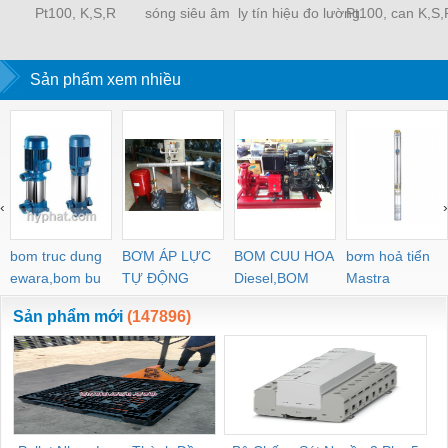
Pt100, K,S,R
sóng siêu âm
ly tín hiệu đo lường
Pt100, can K,S,R
Sản phẩm xem nhiều
‹
›
bom truc dung
BƠM ÁP LỰC
BOM CUU HOA
bơm hoả tiển
ewara,bom bu
TỰ ĐỘNG
Diesel,BOM
Mastra
ewara
CHUA CHAY
Sản phẩm mới
(147896)