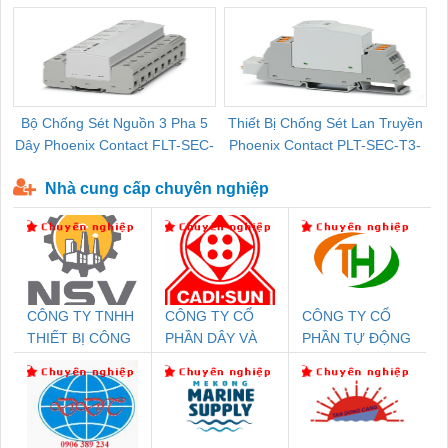
Bộ Chống Sét Nguồn 3 Pha 5
Thiết Bị Chống Sét Lan Truyền
B
Dây Phoenix Contact FLT-SEC-
Phoenix Contact PLT-SEC-T3-
P-T1-3S-440/35-FM - 2908264
230-FM-PT - 2907928
Nhà cung cấp chuyên nghiệp
CÔNG TY TNHH
CÔNG TY CỔ
CÔNG TY CỔ
THIẾT BỊ CÔNG
PHẦN DÂY VÀ
PHẦN TỰ ĐỘNG
NGHIỆP NIHON
CÁP ĐIỆN
TIẾN HƯNG
SETSUBI VIỆT
THƯỢNG ĐÌNH
NAM