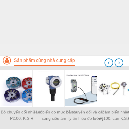
Sản phẩm cùng nhà cung cấp
‹
›
Bộ chuyển đổi nhiệt độ
Cảm biến đo mức bằng
Bộ chuyển đổi và cách
Cảm biến nhiệ
Pt100, K,S,R
sóng siêu âm
ly tín hiệu đo lường
Pt100, can K,S,R