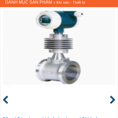
DANH MỤC SẢN PHẨM
»
Khí nén - Thiết bị