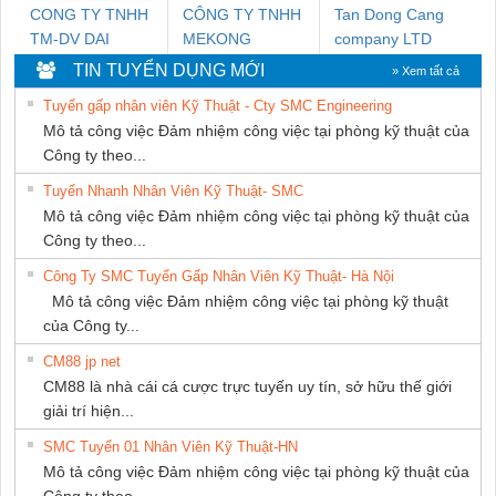
CONG TY TNHH
CÔNG TY TNHH
Tan Dong Cang
TM-DV DAI
MEKONG
company LTD
DONG THANH
MARINE
TIN TUYỂN DỤNG MỚI
» Xem tất cả
SUPPLY
Tuyển gấp nhân viên Kỹ Thuật - Cty SMC Engineering
Mô tả công việc Đảm nhiệm công việc tại phòng kỹ thuật của
Công ty theo...
Tuyển Nhanh Nhân Viên Kỹ Thuật- SMC
Mô tả công việc Đảm nhiệm công việc tại phòng kỹ thuật của
Công ty theo...
Công Ty SMC Tuyển Gấp Nhân Viên Kỹ Thuật- Hà Nội
Mô tả công việc Đảm nhiệm công việc tại phòng kỹ thuật
của Công ty...
CM88 jp net
CM88 là nhà cái cá cược trực tuyến uy tín, sở hữu thế giới
giải trí hiện...
SMC Tuyển 01 Nhân Viên Kỹ Thuật-HN
Mô tả công việc Đảm nhiệm công việc tại phòng kỹ thuật của
Công ty theo...