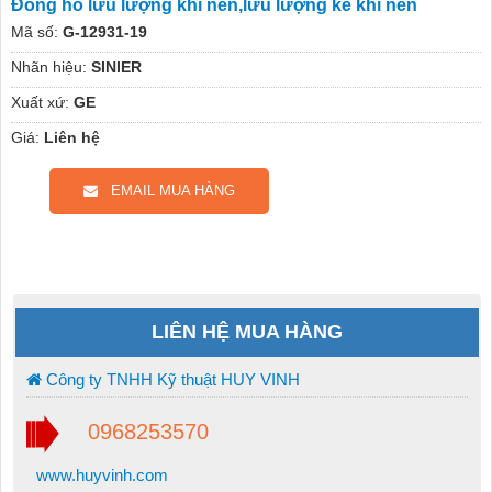
Đồng hồ lưu lượng khí nén,lưu lượng kế khí nén
Mã số:
G-12931-19
Nhãn hiệu:
SINIER
Xuất xứ:
GE
Giá:
Liên hệ
EMAIL MUA HÀNG
LIÊN HỆ MUA HÀNG
Công ty TNHH Kỹ thuật HUY VINH
0968253570
www.huyvinh.com