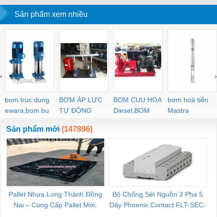
Sản phẩm xem nhiều
‹
›
bom truc dung
BƠM ÁP LỰC
BOM CUU HOA
bơm hoả tiển
ewara,bom bu
TỰ ĐỘNG
Diesel,BOM
Mastra
ewara
CHUA CHAY
Sản phẩm mới
(147896)
Pallet Nhựa Long Thành Đồng
Bộ Chống Sét Nguồn 3 Pha 5
Nai – Cung Cấp Pallet Mới,
Dây Phoenix Contact FLT-SEC-
C
Pallet Cũ Giá Tốt
P-T1-3S-264/50-FM - 2909589