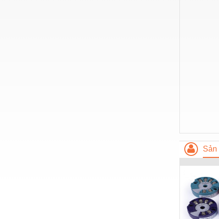
Hóa chất-Trang thiết bị
Kệ công nghiệp
Khí nén - Thiết bị
Khuôn mẫu - Phụ tùng
Lọc công nghiệp
Máy công cụ - Phụ tùng
Mỏ - Trang thiết bị
Mô tơ - Hộp số
Môi trường - Thiết bị
Sản 
Nâng hạ - Trang thiết bị
Nội - Ngoại thất - văn phòng
Nồi hơi - Trang thiết bị
Nông nghiệp - Thiết bị