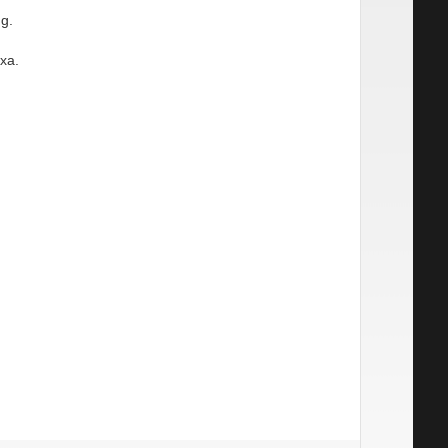
g.
xa.