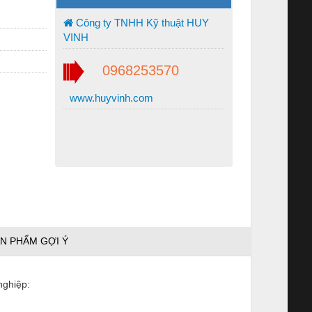
Công ty TNHH Kỹ thuật HUY
VINH
0968253570
www.huyvinh.com
N PHẨM GỢI Ý
nghiệp: