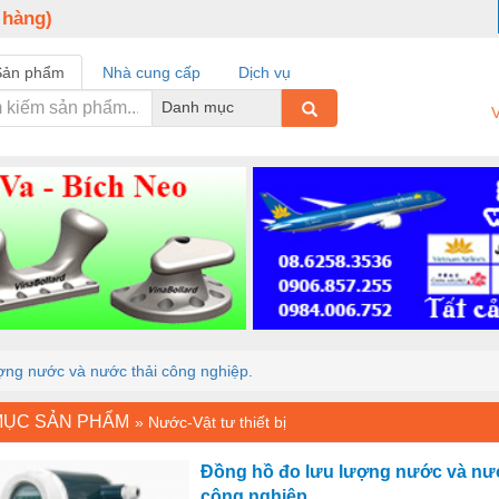
 hàng)
Sản phẩm
Nhà cung cấp
Dịch vụ
Danh mục
V
ợng nước và nước thải công nghiệp.
MỤC SẢN PHẨM
»
Nước-Vật tư thiết bị
Đồng hồ đo lưu lượng nước và nướ
công nghiệp.