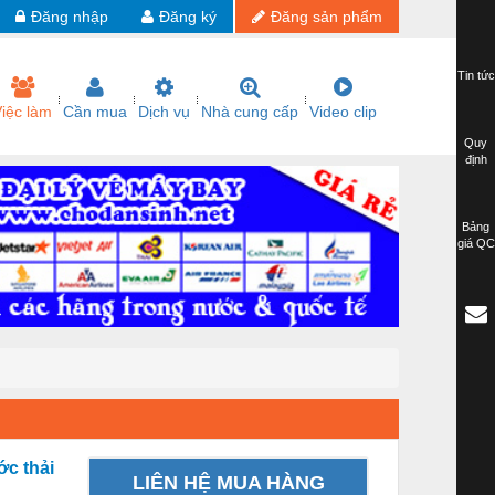
Đăng nhập
Đăng ký
Đăng sản phẩm
Tin tức
iệc làm
Cần mua
Dịch vụ
Nhà cung cấp
Video clip
Quy
định
Bảng
giá QC
c thải
LIÊN HỆ MUA HÀNG