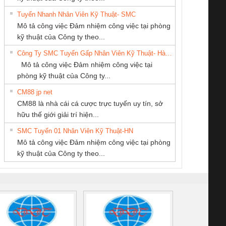
Tuyển Nhanh Nhân Viên Kỹ Thuật- SMC
CÔNG TY TNHH
CÔNG TY TNHH
CÔNG TY TNHH
 Le An Toàn
Bộ giám sát chuỗi
Bộ giám sát dòng
Bộ ng
Mô tả công việc Đảm nhiệm công việc tại phòng
KỸ THUẬT KTECH
THƯƠNG MẠI
MEKONG MARINE
enix Contact
tấm pin
điện chuỗi
ray W
kỹ thuật của Công ty theo...
VIỆT NAM
DỊCH VỤ KỸ
SUPPLY
6960 – PSR-
TRANSCLINIC 16I+
TRANSCLINIC 16I+
BAS 
Công Ty SMC Tuyển Gấp Nhân Viên Kỹ Thuật- Hà Nội
THUẬT ĐIỆN CƠ
SCP-
1K5 L (2433950000)
(2008130000)
(28
Mô tả công việc Đảm nhiệm công việc tại
GIA HƯNG PHÁT
/FSP/2X1/1X2
phòng kỹ thuật của Công ty...
CM88 jp net
Công ty TNHH
CÔNG TY TNHH
Công Ty TNHH
CM88 là nhà cái cá cược trực tuyến uy tín, sở
Thương Mại SX Ba
KINH DOANH
Thiết Bị Điện Nam
iám sát chuỗi
Bộ chỉnh lưu nguồn
Nẹp nhôm chống
Bộ c
hữu thế giới giải trí hiện...
Miền
DỊCH VỤ XNK
Quốc Thịnh
tấm pin
điện TRANSCLINIC
trơn Đà Nẵng
giám 
PHƯƠNG NAM
SMC Tuyển 01 Nhân Viên Kỹ Thuật-HN
SCLINIC 16I+
BKE 1K5.4
Sola
Mô tả công việc Đảm nhiệm công việc tại phòng
 (2502520000)
(7791400879)2. Giá
TRAN
kỹ thuật của Công ty theo...
1K5.4