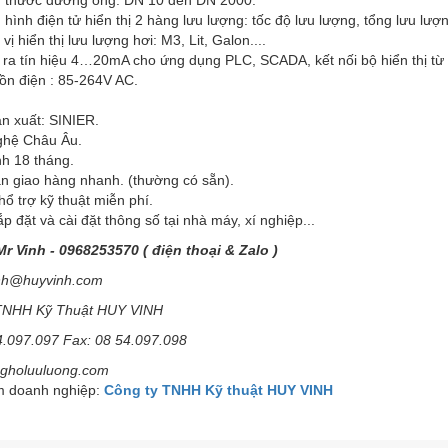
thước đường ống: DN 10 đến DN 2000.
h điện tử hiển thị 2 hàng lưu lượng: tốc độ lưu lượng, tổng lưu lượn
hiển thị lưu lượng hơi: M3, Lit, Galon....
 tín hiệu 4…20mA cho ứng dụng PLC, SCADA, kết nối bộ hiển thị từ 
 điện : 85-264V AC.
n xuất: SINIER.
ghệ Châu Âu.
nh 18 tháng.
an giao hàng nhanh. (thường có sẵn).
hổ trợ kỹ thuật miễn phí.
lắp đặt và cài đặt thông số tại nhà máy, xí nghiệp...
Mr Vinh - 0968253570 ( điện thoại & Zalo )
inh@huyvinh.com
TNHH Kỹ Thuật HUY VINH
54.097.097 Fax: 08 54.097.098
ongholuuluong.com
 doanh nghiệp:
Công ty TNHH Kỹ thuật HUY VINH