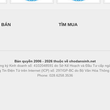
 BÁN
TÌM MUA
Bản quyền 2006 - 2026 thuộc về chodansinh.net
ng ký Kinh doanh số: 4102048591 do Sở Kế Hoạch và Đầu Tư cấp ng
ng Tin Điện Tử trên Internet (ICP) số: 297/GP-BC do Bộ Văn Hóa Thông
Phone: 028.6258.3536
Phòng trọ
|
https://bdsgroup.vn
https://kqxs123.com