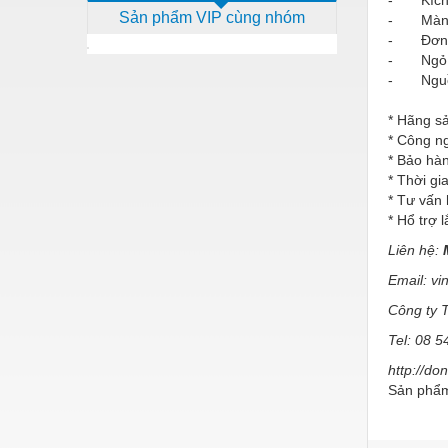
- Kích 
Sản phẩm VIP cùng nhóm
- Màn hìn
Dịch vụ - Thi công
- Đơn vị 
Điện công nghiệp
- Ngỏ ra
- Nguồn
Điện gia dụng
* Hãng sả
Điện Lạnh
* Công n
* Bảo hà
Đóng tàu Thiết bị
* Thời gi
* Tư vấn 
Đúc chính xác Thiết bị
* Hổ trợ 
Dụng cụ cầm tay
Liên hệ:
Dụng cụ cắt gọt
Email: v
Dụng cụ điện
Công ty 
Tel: 08 
Dụng cụ đo
http://d
Gỗ - Trang thiết bị
Sản phẩm
Hàn cắt - Thiết bị