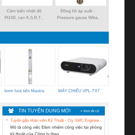
Cảm biến nhiệt độ
Đồng hồ áp suất -
Đồng hồ đo 
Pt100, can K,S,R,T...
Pressure gause Wika,
nước thải côn
Badotherm, Nisshin
›
bơm hoả tiển Mastra
MÁY CHIẾU VPL-TX7
BOM DINH
WHITE
TIN TUYỂN DỤNG MỚI
» Xem tất cả
Tuyển gấp nhân viên Kỹ Thuật - Cty SMC Engineering
Mô tả công việc Đảm nhiệm công việc tại phòng
kỹ thuật của Công ty theo...