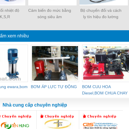
ổi nhiệt độ
Cảm biến đo mức bằng
Bộ chuyển đổi và cách
 K,S,R
sóng siêu âm
ly tín hiệu đo lường
ẩm xem nhiều
dung ewara,bom
BƠM ÁP LỰC TỰ ĐỘNG
BOM CUU HOA
Diesel,BOM CHUA CHAY
Nhà cung cấp chuyên nghiệp