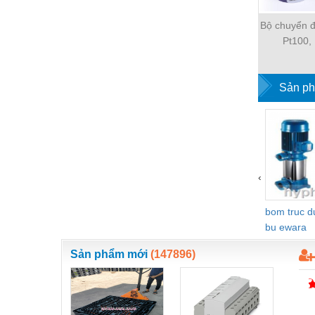
Nước-Vật tư thiết bị
Bộ chuyển đ
Pt100,
Phốt cơ khí
Sắt, thép, inox các loại
Sản ph
Thí nghiệm-Trang thiết bị
Thiết bị chiếu sáng
Thiết bị chống sét
Thiết bị an ninh
‹
Thiết bị công nghiệp
bom truc 
Thiết bị công trình
bu ewara
Thiết bị điện
Sản phẩm mới
(147896)
Thiết bị giáo dục
Thiết bị khác