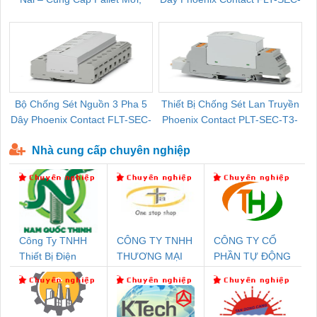
Pallet Cũ Giá Tốt
P-T1-3S-264/50-FM - 2909589
Bộ Chống Sét Nguồn 3 Pha 5
Thiết Bị Chống Sét Lan Truyền
B
Dây Phoenix Contact FLT-SEC-
Phoenix Contact PLT-SEC-T3-
P-T1-3S-440/35-FM - 2908264
230-FM-PT - 2907928
Nhà cung cấp chuyên nghiệp
Công Ty TNHH
CÔNG TY TNHH
CÔNG TY CỔ
Thiết Bị Điện
THƯƠNG MẠI
PHẦN TỰ ĐỘNG
Nam Quốc Thịnh
THIÊN ÂN VIỆT
TIẾN HƯNG
NAM