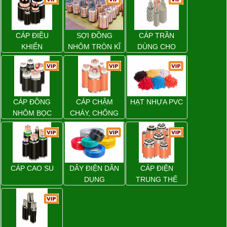
CÁP ĐIỀU
SỢI ĐỒNG
CÁP TRẦN
KHIỂN
NHÔM TRÒN KĨ
DÙNG CHO
THUẬT ĐIỆN
ĐƯỜNG DÂY
TẢI ĐIỆN TRÊN
KHÔNG
CÁP ĐỒNG
CÁP CHẬM
HẠT NHỰA PVC
NHÔM BỌC
CHÁY, CHỐNG
CHÁY
CÁP CAO SU
DÂY ĐIỆN DÂN
CÁP ĐIỆN
DỤNG
TRUNG THẾ