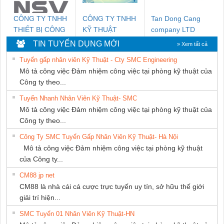
CÔNG TY TNHH
CÔNG TY TNHH
Tan Dong Cang
THIẾT BỊ CÔNG
KỸ THUẬT
company LTD
NGHIỆP NIHON
KTECH VIỆT
TIN TUYỂN DỤNG MỚI
» Xem tất cả
SETSUBI VIỆT
NAM
Tuyển gấp nhân viên Kỹ Thuật - Cty SMC Engineering
NAM
Mô tả công việc Đảm nhiệm công việc tại phòng kỹ thuật của
Công ty theo...
Tuyển Nhanh Nhân Viên Kỹ Thuật- SMC
Mô tả công việc Đảm nhiệm công việc tại phòng kỹ thuật của
Công ty theo...
Công Ty SMC Tuyển Gấp Nhân Viên Kỹ Thuật- Hà Nội
Mô tả công việc Đảm nhiệm công việc tại phòng kỹ thuật
của Công ty...
CM88 jp net
CM88 là nhà cái cá cược trực tuyến uy tín, sở hữu thế giới
giải trí hiện...
SMC Tuyển 01 Nhân Viên Kỹ Thuật-HN