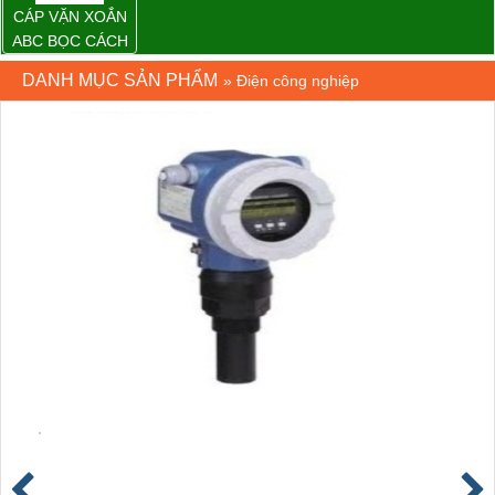
CÁP VẶN XOẮN
ABC BỌC CÁCH
ĐIỆN XLPE
DANH MỤC SẢN PHẨM
»
Điện công nghiệp