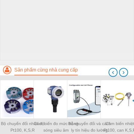
Sản phẩm cùng nhà cung cấp
‹
›
Bộ chuyển đổi nhiệt độ
Cảm biến đo mức bằng
Bộ chuyển đổi và cách
Cảm biến nhiệ
Pt100, K,S,R
sóng siêu âm
ly tín hiệu đo lường
Pt100, can K,S,R