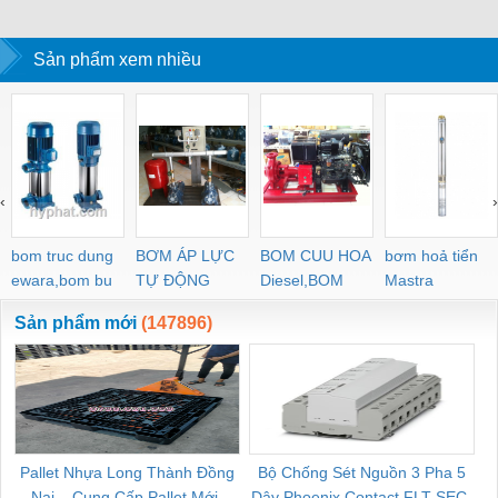
Sản phẩm xem nhiều
‹
›
bom truc dung
BƠM ÁP LỰC
BOM CUU HOA
bơm hoả tiển
ewara,bom bu
TỰ ĐỘNG
Diesel,BOM
Mastra
ewara
CHUA CHAY
Sản phẩm mới
(147896)
Pallet Nhựa Long Thành Đồng
Bộ Chống Sét Nguồn 3 Pha 5
Nai – Cung Cấp Pallet Mới,
Dây Phoenix Contact FLT-SEC-
C