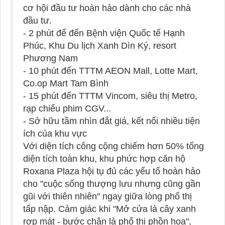
cơ hội đầu tư hoàn hảo dành cho các nhà
đầu tư.
- 2 phút để đến Bệnh viện Quốc tế Hạnh
Phúc, Khu Du lịch Xanh Dìn Ký, resort
Phương Nam
- 10 phút đến TTTM AEON Mall, Lotte Mart,
Co.op Mart Tam Bình
- 15 phút đến TTTM Vincom, siêu thị Metro,
rạp chiếu phim CGV...
- Sở hữu tầm nhìn đắt giá, kết nối nhiều tiện
ích của khu vực
Với diện tích công cộng chiếm hơn 50% tổng
diện tích toàn khu, khu phức hợp căn hộ
Roxana Plaza hội tụ đủ các yếu tố hoàn hảo
cho "cuộc sống thượng lưu nhưng cũng gần
gũi với thiên nhiên" ngay giữa lòng phố thị
tấp nập. Cảm giác khi "Mở cửa là cây xanh
rợp mát - bước chân là phố thị phồn hoa",