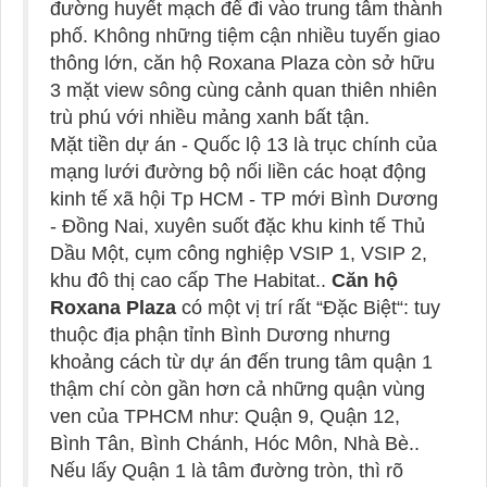
đường huyết mạch để đi vào trung tâm thành
phố. Không những tiệm cận nhiều tuyến giao
thông lớn, căn hộ Roxana Plaza còn sở hữu
3 mặt view sông cùng cảnh quan thiên nhiên
trù phú với nhiều mảng xanh bất tận.
Mặt tiền dự án - Quốc lộ 13 là trục chính của
mạng lưới đường bộ nối liền các hoạt động
kinh tế xã hội Tp HCM - TP mới Bình Dương
- Đồng Nai, xuyên suốt đặc khu kinh tế Thủ
Dầu Một, cụm công nghiệp VSIP 1, VSIP 2,
khu đô thị cao cấp The Habitat..
Căn hộ
Roxana Plaza
có một vị trí rất “Đặc Biệt“: tuy
thuộc địa phận tỉnh Bình Dương nhưng
khoảng cách từ dự án đến trung tâm quận 1
thậm chí còn gần hơn cả những quận vùng
ven của TPHCM như: Quận 9, Quận 12,
Bình Tân, Bình Chánh, Hóc Môn, Nhà Bè..
Nếu lấy Quận 1 là tâm đường tròn, thì rõ