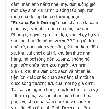
cảm nhận ánh nắng nhè nhẹ, đón luồng gió
mới đầy sinh khí từ nhịp sống tấp nập, rộn
ràng của đô thị dân cư thương mại -
"
Roxana Bình Dương
" chắc chắn sẽ là cảm
giác tuyệt vời nhất dành cho mọi cư dân.
Phòng tập gym, spa làm đẹp, khu chạy bộ và
sân thể thao đa năng, vườn BBQ ngoài trời,
nhà trẻ, công viên ven sông, 2 tầng hầm đậu
xe, khu vui chơi giải trí, khu ẩm thực nhà
hàng, hồ bơi rộng đến 625m2, phòng hội
nghi sức chứa hơn 200 người, An ninh
24/24, khu thư viện đọc sách và rất nhiều
tiện ích khác chắc chắn sẽ nâng tầm tối đa
cuộc sống thượng lưu của mỗi hộ gia đình.
Tất cả các ngành hàng, các loại hình dịch vụ
– thương mại và các nhãn hiệu hàng hóa
phục vụ cho mua sắm nội khu và các khu
vực lân cận của tỉnh Bình Dương, chiếm