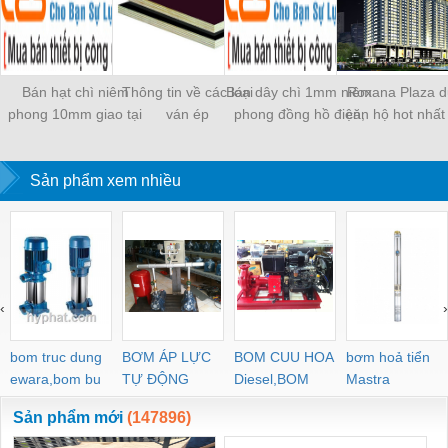
Bán hạt chì niêm
Thông tin về các loại
Bán dây chì 1mm niêm
Roxana Plaza d
phong 10mm giao tại
ván ép
phong đồng hồ điện,
căn hộ hot nhất
Hà Nội
nước, thùng hóa chất
nay.
Sản phẩm xem nhiều
‹
›
bom truc dung
BƠM ÁP LỰC
BOM CUU HOA
bơm hoả tiển
ewara,bom bu
TỰ ĐỘNG
Diesel,BOM
Mastra
ewara
CHUA CHAY
Sản phẩm mới
(147896)