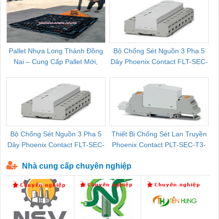
Pallet Nhựa Long Thành Đồng
Bộ Chống Sét Nguồn 3 Pha 5
Nai – Cung Cấp Pallet Mới,
Dây Phoenix Contact FLT-SEC-
C
Pallet Cũ Giá Tốt
P-T1-3S-264/50-FM - 2909589
Bộ Chống Sét Nguồn 3 Pha 5
Thiết Bị Chống Sét Lan Truyền
B
Dây Phoenix Contact FLT-SEC-
Phoenix Contact PLT-SEC-T3-
P-T1-3S-440/35-FM - 2908264
230-FM-PT - 2907928
Nhà cung cấp chuyên nghiệp