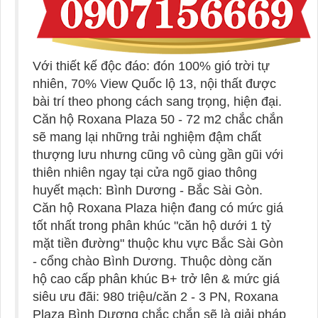
Với thiết kế độc đáo: đón 100% gió trời tự
nhiên, 70% View Quốc lộ 13, nội thất được
bài trí theo phong cách sang trọng, hiện đại.
Căn hộ Roxana Plaza 50 - 72 m2 chắc chắn
sẽ mang lại những trải nghiệm đậm chất
thượng lưu nhưng cũng vô cùng gần gũi với
thiên nhiên ngay tại cửa ngõ giao thông
huyết mạch: Bình Dương - Bắc Sài Gòn.
Căn hộ Roxana Plaza hiện đang có mức giá
tốt nhất trong phân khúc "căn hộ dưới 1 tỷ
mặt tiền đường" thuộc khu vực Bắc Sài Gòn
- cổng chào Bình Dương. Thuộc dòng căn
hộ cao cấp phân khúc B+ trở lên & mức giá
siêu ưu đãi: 980 triệu/căn 2 - 3 PN, Roxana
Plaza Bình Dương chắc chắn sẽ là giải pháp