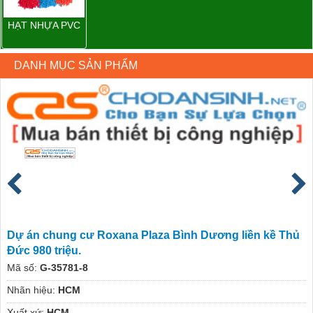
HẠT NHỰA PVC
DANH MỤC SẢN PHẨM
Dự án chung cư Roxana Plaza Bình Dương liền kề Thủ
Đức 980 triệu.
Mã số:
G-35781-8
Nhãn hiệu:
HCM
Xuất xứ:
HCM