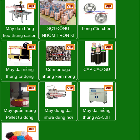
Máy dán băng
SỢI ĐỒNG
Long đền chén
keo thùng carton
NHÔM TRÒN KĨ
WP-5050RL
THUẬT ĐIỆN
chính hãng
Máy đai niềng
Cùm omega
CÁP CAO SU
thùng tự động
nhúng kẽm nóng
DBA-80A Đài
Loan giá rẻ
Máy quấn màng
Máy đóng đai
Máy đai niềng
Pallet tự động
nhựa dùng hơi
thùng AS-50H
WP-55 xuất xứ
khí nén WP-20
Wellpack
Đài Loan