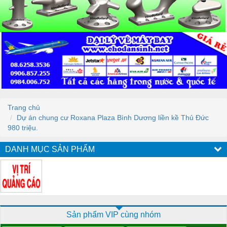
Trang chủ
Dự án chung cư Roxana Plaza Bình Dương liền kề Thủ Đức
980 triệu.
DANH MỤC SẢN PHẨM
Sản phẩm VIP cùng nhóm