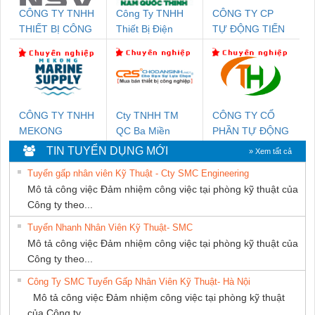
CÔNG TY TNHH
Công Ty TNHH
CÔNG TY CP
THIẾT BỊ CÔNG
Thiết Bị Điện
TỰ ĐỘNG TIẾN
NGHIỆP NIHON
Nam Quốc Thịnh
HƯNG
SETSUBI VIỆT
NAM
CÔNG TY TNHH
Cty TNHH TM
CÔNG TY CỔ
MEKONG
QC Ba Miền
PHẦN TỰ ĐỘNG
MARINE SUPPLY
TIẾN HƯNG
TIN TUYỂN DỤNG MỚI
» Xem tất cả
Tuyển gấp nhân viên Kỹ Thuật - Cty SMC Engineering
Mô tả công việc Đảm nhiệm công việc tại phòng kỹ thuật của
Công ty theo...
Tuyển Nhanh Nhân Viên Kỹ Thuật- SMC
Mô tả công việc Đảm nhiệm công việc tại phòng kỹ thuật của
Công ty theo...
Công Ty SMC Tuyển Gấp Nhân Viên Kỹ Thuật- Hà Nội
Mô tả công việc Đảm nhiệm công việc tại phòng kỹ thuật
của Công ty...