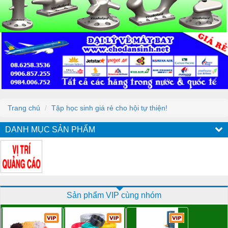
Trang chủ
Tập học sinh giá rẻ cho hội tự thiện!
DANH MỤC SẢN PHẨM
Sản phẩm VIP cùng nhóm