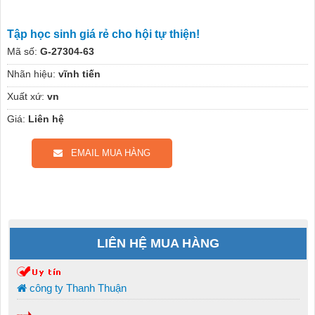
Tập học sinh giá rẻ cho hội tự thiện!
Mã số:
G-27304-63
Nhãn hiệu:
vĩnh tiến
Xuất xứ:
vn
Giá:
Liên hệ
EMAIL MUA HÀNG
LIÊN HỆ MUA HÀNG
công ty Thanh Thuận