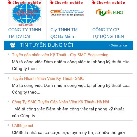
PHƯƠNG NAM
NAM
CONG TY TNHH
Cty TNHH TM
CÔNG TY CP
TM-DV DAI
QC Ba Miền
TỰ ĐỘNG TIẾN
DONG THANH
HƯNG
TIN TUYỂN DỤNG MỚI
» Xem tất cả
Tuyển gấp nhân viên Kỹ Thuật - Cty SMC Engineering
Mô tả công việc Đảm nhiệm công việc tại phòng kỹ thuật của
Công ty theo...
Tuyển Nhanh Nhân Viên Kỹ Thuật- SMC
Mô tả công việc Đảm nhiệm công việc tại phòng kỹ thuật của
Công ty theo...
Công Ty SMC Tuyển Gấp Nhân Viên Kỹ Thuật- Hà Nội
Mô tả công việc Đảm nhiệm công việc tại phòng kỹ thuật
của Công ty...
CM88 jp net
CM88 là nhà cái cá cược trực tuyến uy tín, sở hữu thế giới