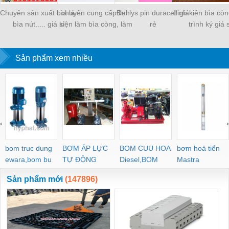
Chuyên sản xuất bìa lá,
chuyên cung cấp linh
Đại lys pin duracell giá
Linh kiện bìa còn
bìa nút..... giá sỉ
kiện làm bìa còng, làm
rẻ
trình ký giá s
sổ
Sản phẩm xem nhiều
‹
›
bom truc dung
BƠM ÁP LỰC
BOM CUU HOA
bơm hoả tiển
ewara,bom bu
TỰ ĐỘNG
Diesel,BOM
Mastra
ewara
CHUA CHAY
Sản phẩm mới
(147896)