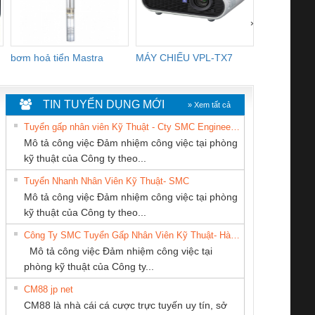
›
bơm hoả tiển Mastra
MÁY CHIẾU VPL-TX7
BOM DINH
WHITE
TIN TUYỂN DỤNG MỚI
» Xem tất cả
Tuyển gấp nhân viên Kỹ Thuật - Cty SMC Engineering
Mô tả công việc Đảm nhiệm công việc tại phòng
kỹ thuật của Công ty theo...
Tuyển Nhanh Nhân Viên Kỹ Thuật- SMC
CÔNG TY CP TỰ
CÔNG TY TNHH
CÔNG TY CỔ
 Le An Toàn
Bộ giám sát chuỗi
Bộ giám sát dòng
Bộ ng
Mô tả công việc Đảm nhiệm công việc tại phòng
ĐỘNG TIẾN
KỸ THUẬT KTECH
PHẦN TỰ ĐỘNG
enix Contact
tấm pin
điện chuỗi
ray W
kỹ thuật của Công ty theo...
HƯNG
VIỆT NAM
TIẾN HƯNG
6960 – PSR-
TRANSCLINIC 16I+
TRANSCLINIC 16I+
BAS 
Công Ty SMC Tuyển Gấp Nhân Viên Kỹ Thuật- Hà Nội
SCP-
1K5 L (2433950000)
(2008130000)
(28
Mô tả công việc Đảm nhiệm công việc tại
/FSP/2X1/1X2
phòng kỹ thuật của Công ty...
CM88 jp net
Công Ty TNHH
Cty TNHH TM QC
CÔNG TY CỔ
CM88 là nhà cái cá cược trực tuyến uy tín, sở
hiết Bị Điện Nam
Ba Miền
PHẦN DÂY VÀ
iám sát chuỗi
Bộ chỉnh lưu nguồn
Nẹp nhôm chống
Bộ c