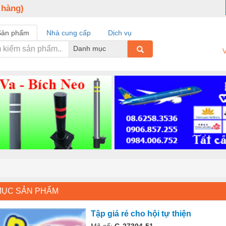
 hàng)
Sản phẩm
Nhà cung cấp
Dịch vụ
Danh mục
V
MỤC SẢN PHẨM
Tập giá rẻ cho hội tự thiện
Mã số:
G-27304-51