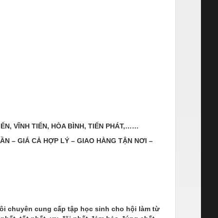
 TIẾN, VĨNH TIẾN, HÒA BÌNH, TIẾN PHÁT,……
N – GIÁ CẢ HỢP LÝ – GIAO HÀNG TẬN NƠI –
ôi chuyên cung cấp tập học sinh cho hội làm từ