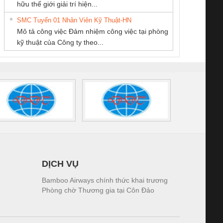
hữu thế giới giải trí hiện...
Quốc Thịnh
CÁP ĐIỆN
tấm pin
điện TRANSCLINIC
trơn Đà Nẵng
giám 
THƯỢNG ĐÌNH
SMC Tuyển 01 Nhân Viên Kỹ Thuật-HN
SCLINIC 16I+
BKE 1K5.4
Sola
Mô tả công việc Đảm nhiệm công việc tại phòng
 (2502520000)
(7791400879)2. Giá
TRAN
kỹ thuật của Công ty theo...
1K5.4
DỊCH VỤ
Bamboo Airways chính thức khai trương
Phòng chờ Thương gia tại Côn Đảo