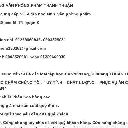
NG VĂN PHÒNG PHẨM THANH THUẬN
cung cấp Sỉ Lẻ tập học sinh, văn phòng phẩm….
18 cao lỗ- f4- quận 8
 lan chi 01229660939- 0903528081
lanchi280281@gmail.com
ại: 0903528081 hoặc 01229660939
 cung cấp Sỉ Lẻ các loại tập học sinh 96trang, 200trang THUẬN
G CHÂM CHÚNG TÔI: ' UY TÍNH – CHẤT LƯỢNG - PHỤC VỤ ÂN CẦ
N '
ệt chiết khấu hoa hồng cao
ng giá nhà sản xuất quy định .
ói quà theo yêu cầu của quý khách.
ệt: Cùng chung tay chia sẻ với quý khách hàng. Cửa hàng chúng t