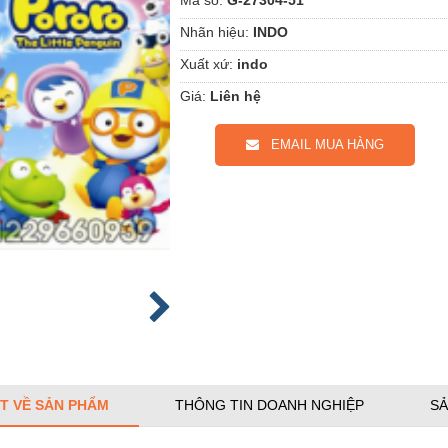
Nhãn hiệu:
INDO
Xuất xứ:
indo
Giá:
Liên hệ
EMAIL MUA HÀNG
ẾT VỀ SẢN PHẨM
THÔNG TIN DOANH NGHIỆP
SẢ