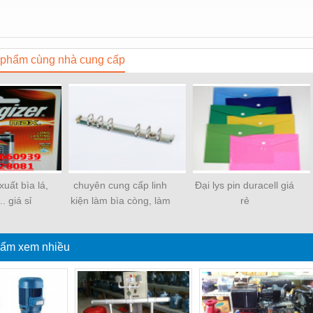
phẩm cùng nhà cung cấp
uất bìa lá,
chuyên cung cấp linh
Đại lys pin duracell giá
.. giá sỉ
kiện làm bìa còng, làm
rẻ
sổ
ẩm xem nhiều