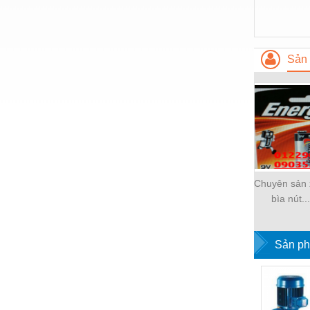
Nước-Vật tư thiết bị
Phốt cơ khí
Sản 
Sắt, thép, inox các loại
Thí nghiệm-Trang thiết bị
Thiết bị chiếu sáng
Thiết bị chống sét
Thiết bị an ninh
Chuyên sản x
Thiết bị công nghiệp
bìa nút...
Thiết bị công trình
Thiết bị điện
Sản ph
Thiết bị giáo dục
Thiết bị khác