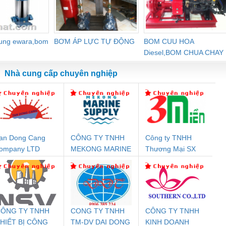
dung ewara,bom
BƠM ÁP LỰC TỰ ĐỘNG
BOM CUU HOA
Diesel,BOM CHUA CHAY
Nhà cung cấp chuyên nghiệp
an Dong Cang
CÔNG TY TNHH
Công ty TNHH
Đệm An Toàn
Rơ Le An Toàn
Bộ Lặp Tín Hiệu
Rơ
ompany LTD
MEKONG MARINE
Thương Mại SX
nix Contact
Phoenix Contact
PROFIBUS Phoenix
Pho
SUPPLY
Ba Miền
PC20-1NO-
PSR-SCP-
Contact PSI-REP-
298
24DC-SP -
24UC/ESL4/3X1/1X2/B
PROFIBUS/12MB -
700578
- 2981059
2708863
24DC
ÔNG TY TNHH
CONG TY TNHH
CÔNG TY TNHH
HIẾT BỊ CÔNG
TM-DV DAI DONG
KINH DOANH
T
ưu Điện AC
Mô-đun Ắc Quy UPS
Rơ Le An Toàn
Bộ g