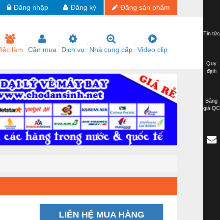
Đăng nhập
Đăng ký
Đăng sản phẩm
Tin tức
iệc làm
Cần mua
Dịch vụ
Nhà cung cấp
Video clip
Quy
định
Bảng
giá QC
LIÊN HỆ MUA HÀNG