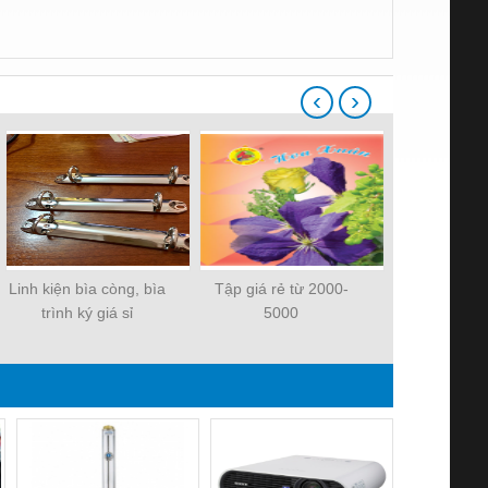
‹
›
Linh kiện bìa còng, bìa
Tập giá rẻ từ 2000-
Tập học sinh 
trình ký giá sỉ
5000
hội tự t