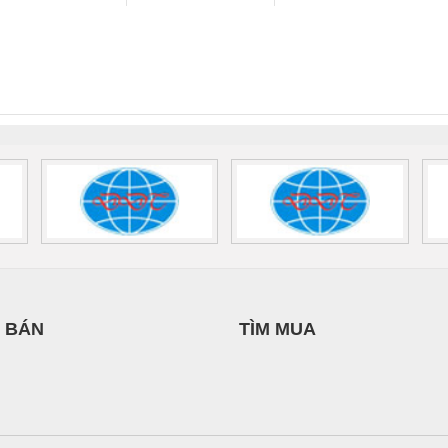
GHIỆP NIHON
THANH
DỊCH VỤ XNK
 Suất Cao
Phoenix Contact
Phoenix Contact
ETSUBI VIỆT
PHƯƠNG NAM
nix Contact
QUINT-HP-
2981059 – PSR-
TRAN
NAM
INT-HP-
BAT/PB/48DC/7.0AH/PT
SCP-
1K5 H
0AC/2.5KVA/PT
- 1133819
24UC/ESL4/3X1/1X2/B
 1136815
 BÁN
TÌM MUA