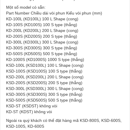
Một số model có sẵn:
Part Number Chiều dài vòi phun Kiểu vòi phun (mm)
KD-100L (KD100L) 100 L Shape (cong)
KD-100S (KD100S) 100 S type (thẳng)
KD-200L (KD200L) 200 L Shape (cong)
KD-200S (KD200S) 200 S type (thẳng)
KD-300L (KD300L) 300 L Shape (cong)
KD-300S (KD300S) 300 S type (thẳng)
KD-500S (KD500S) 500 S type (thẳng)
KD-1000S (KD1000S) 1000 S type (thẳng)
KSD-100L (KSD100L) 100 L Shape (cong)
KSD-100S (KSD100S) 100 S type (thẳng)
KSD-200L (KSD200L) 200 L Shape (cong)
KSD-200S (KSD200S) 200 S type (thẳng)
KSD-300L (KSD300L) 300 L Shape (cong)
KSD-300S (KSD300S) 300 S type (thẳng)
KSD-500S (KSD500S) 500 S type (thẳng)
KSD-ST (KSDST) không vòi
KD-ST (KDST) không vòi
Ngoài ra quý khách có thể đặt hàng mã KSD-800S, KSD-600S,
KSD-100S, KD-600S