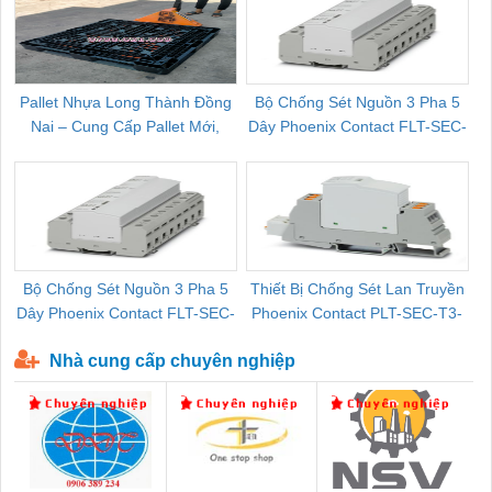
Pallet Nhựa Long Thành Đồng
Bộ Chống Sét Nguồn 3 Pha 5
Nai – Cung Cấp Pallet Mới,
Dây Phoenix Contact FLT-SEC-
C
Pallet Cũ Giá Tốt
P-T1-3S-264/50-FM - 2909589
Bộ Chống Sét Nguồn 3 Pha 5
Thiết Bị Chống Sét Lan Truyền
B
Dây Phoenix Contact FLT-SEC-
Phoenix Contact PLT-SEC-T3-
P-T1-3S-440/35-FM - 2908264
230-FM-PT - 2907928
Nhà cung cấp chuyên nghiệp