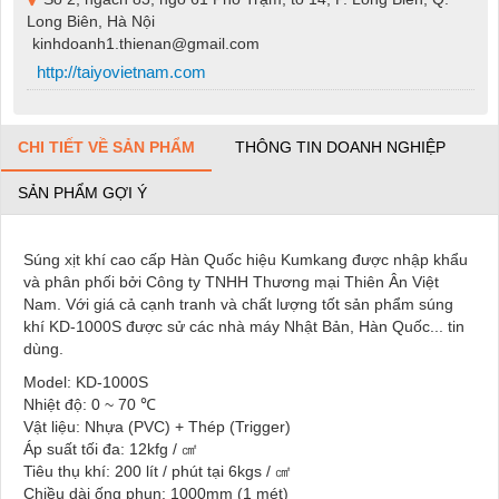
Long Biên, Hà Nội
kinhdoanh1.thienan@gmail.com
http://taiyovietnam.com
CHI TIẾT VỀ SẢN PHẨM
THÔNG TIN DOANH NGHIỆP
SẢN PHẨM GỢI Ý
Súng xịt khí cao cấp Hàn Quốc hiệu Kumkang được nhập khẩu
và phân phối bởi Công ty TNHH Thương mại Thiên Ân Việt
Nam. Với giá cả cạnh tranh và chất lượng tốt sản phẩm súng
khí KD-1000S được sử các nhà máy Nhật Bản, Hàn Quốc... tin
dùng.
Model: KD-1000S
Nhiệt độ: 0 ~ 70 ℃
Vật liệu: Nhựa (PVC) + Thép (Trigger)
Áp suất tối đa: 12kfg / ㎠
Tiêu thụ khí: 200 lít / phút tại 6kgs / ㎠
Chiều dài ống phun: 1000mm (1 mét)