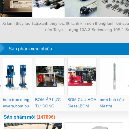
Xi lanh thủy lực Taiyo
Xi lanh thủy lực, khí
Xi lanh khí nén thông
Xi lanh khí sp
nén Taiyo
dụng 10A-3 Series
saving 10S-1 Se
Sản phẩm xem nhiều
‹
›
bom truc dung
BƠM ÁP LỰC
BOM CUU HOA
bơm hoả tiển
ewara,bom bu
TỰ ĐỘNG
Diesel,BOM
Mastra
ewara
CHUA CHAY
Sản phẩm mới
(147896)