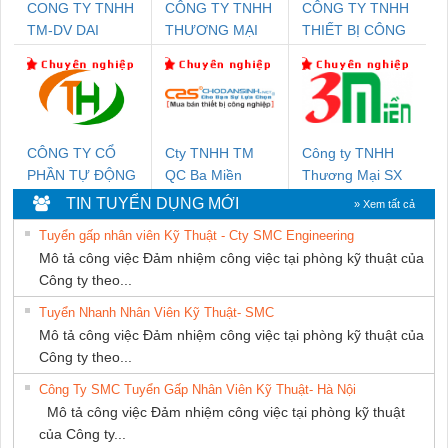
CONG TY TNHH
CÔNG TY TNHH
CÔNG TY TNHH
TM-DV DAI
THƯƠNG MẠI
THIẾT BỊ CÔNG
DONG THANH
THIÊN ÂN VIỆT
NGHIỆP NIHON
NAM
SETSUBI VIỆT
NAM
CÔNG TY CỔ
Cty TNHH TM
Công ty TNHH
PHẦN TỰ ĐỘNG
QC Ba Miền
Thương Mại SX
TIẾN HƯNG
Ba Miền
TIN TUYỂN DỤNG MỚI
» Xem tất cả
Tuyển gấp nhân viên Kỹ Thuật - Cty SMC Engineering
Mô tả công việc Đảm nhiệm công việc tại phòng kỹ thuật của
Công ty theo...
Tuyển Nhanh Nhân Viên Kỹ Thuật- SMC
Mô tả công việc Đảm nhiệm công việc tại phòng kỹ thuật của
Công ty theo...
Công Ty SMC Tuyển Gấp Nhân Viên Kỹ Thuật- Hà Nội
Mô tả công việc Đảm nhiệm công việc tại phòng kỹ thuật
của Công ty...