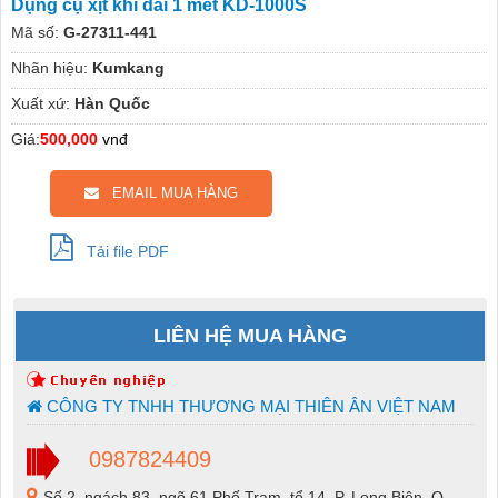
Dụng cụ xịt khí dài 1 mét KD-1000S
Mã số:
G-27311-441
Nhãn hiệu:
Kumkang
Xuất xứ:
Hàn Quốc
Giá:
500,000
vnđ
EMAIL MUA HÀNG
Tải file PDF
LIÊN HỆ MUA HÀNG
CÔNG TY TNHH THƯƠNG MẠI THIÊN ÂN VIỆT NAM
0987824409
Số 2, ngách 83, ngõ 61 Phố Trạm, tổ 14, P. Long Biên, Q.