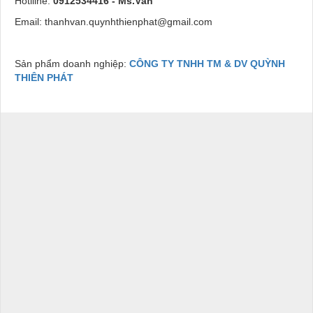
Hotlline:
0912534416 - Ms.Vân
Email: thanhvan.quynhthienphat
@gmail.com
Sản phẩm doanh nghiệp:
CÔNG TY TNHH TM & DV QUỲNH
THIÊN PHÁT