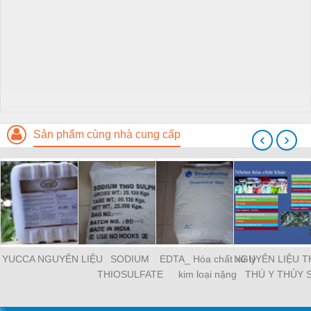
Sản phẩm cùng nhà cung cấp
‹
›
YUCCA NGUYÊN LIỆU
SODIUM
EDTA_ Hóa chất xử lý
NGUYÊN LIỆU 
THIOSULFATE
kim loại nặng
THÚ Y THỦY 