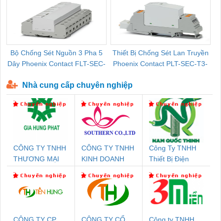
Bộ Chống Sét Nguồn 3 Pha 5
Thiết Bị Chống Sét Lan Truyền
B
Dây Phoenix Contact FLT-SEC-
Phoenix Contact PLT-SEC-T3-
P-T1-3S-440/35-FM - 2908264
230-FM-PT - 2907928
Nhà cung cấp chuyên nghiệp
CÔNG TY TNHH
CÔNG TY TNHH
Công Ty TNHH
THƯƠNG MẠI
KINH DOANH
Thiết Bị Điện
DỊCH VỤ KỸ
DỊCH VỤ XNK
Nam Quốc Thịnh
THUẬT ĐIỆN CƠ
PHƯƠNG NAM
GIA HƯNG PHÁT
CÔNG TY CP
CÔNG TY CỔ
Công ty TNHH