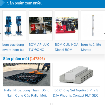
Sản phẩm xem nhiều
‹
›
bom truc dung
BƠM ÁP LỰC
BOM CUU HOA
bơm hoả tiển
ewara,bom bu
TỰ ĐỘNG
Diesel,BOM
Mastra
ewara
CHUA CHAY
Sản phẩm mới
(147896)
Pallet Nhựa Long Thành Đồng
Bộ Chống Sét Nguồn 3 Pha 5
Nai – Cung Cấp Pallet Mới,
Dây Phoenix Contact FLT-SEC-
C
Pallet Cũ Giá Tốt
P-T1-3S-264/50-FM - 2909589