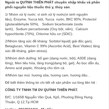
Ngoài ra QUỲNH THIÊN PHÁT chuyên nhập khẩu và phân
phối nguyên liệu thuốc thú y, thủy sản
.
1/ Nhóm xử lý nước: vi sinh xử lý nước(vi sinh nguyên
liệu), Enzyme, Yucca bột, Yucca nước, BKC 80%, Protectol
(glutaraldehyde 50%), Sodium bicarbonate (soda
lạnh), Sodium percarbonate (Oxy bột, viên), Calcium
hypochlorite (70%), Chlorine hữu cơ (SDIC).
2/Nhóm tăng sức đề kháng: Sorbitol liquid( giải độc gan),
Betaglucan, Vitamin C 99% (Ascorbic Acid), Best Vitalec( tăng
sức đề kháng, giảm stress).
3/Nhóm dinh dưỡng: bổ gan (dạng nước, bột), A3DE (dạng
lỏng), Men tiêu hóa, tăng trọng(dạng bộ, gel), Áo bọc dẫn dụ,
Amino acid peptic, Khoáng cho tôm cá.
4/Nhóm tạo mùi: hương sữa, hương cam, hương dâu...
Để biết thêm thông tin chi tiết về sản phẩm vui lòng liên hệ :
CÔNG TY TNHH TM DV QUỲNH THIÊN PHÁT
.
Đ/C: 1/165B Nguyễn Văn Quá, Kp5, Phường Đông Hưng
Thuận, Q.12,Tp.HCM