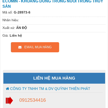
ECOMIN - KHOÁNG DÙNG TRONG NUÔI TRỒNG THỦY
SẢN
Mã số:
G-28973-6
Nhãn hiệu:
Xuất xứ:
ẤN ĐỘ
Giá:
Liên hệ
EMAIL MUA HÀNG
LIÊN HỆ MUA HÀNG
CÔNG TY TNHH TM & DV QUỲNH THIÊN PHÁT
0912534416