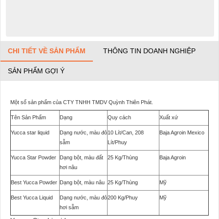
CHI TIẾT VỀ SẢN PHẨM
THÔNG TIN DOANH NGHIỆP
SẢN PHẨM GỢI Ý
Một số sản phẩm của CTY TNHH TMDV Quỳnh Thiên Phát.
Tên Sản Phẩm
Dạng
Quy cách
Xuất xứ
Yucca star liquid
Dạng nước, màu đỏ
10 Lít/Can, 208
Baja Agroin Mexico
sẫm
Lít/Phuy
Yucca Star Powder
Dạng bột, màu đất
25 Kg/Thùng
Baja Agroin
hơi nâu
Best Yucca Powder
Dạng bột, màu nâu
25 Kg/Thùng
Mỹ
Best Yucca Liquid
Dạng nước, màu đỏ
200 Kg/Phuy
Mỹ
hơi sẫm