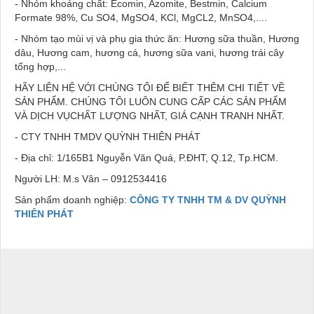
- Nhóm khoáng chất: Ecomin, Azomite, Bestmin, Calcium
Formate 98%, Cu SO4, MgSO4, KCl, MgCL2, MnSO4,....
- Nhóm tạo mùi vị và phụ gia thức ăn: Hương sữa thuần, Hương
dâu, Hương cam, hương cá, hương sữa vani, hương trái cây
tổng hợp,...
HÃY LIÊN HỆ VỚI CHÚNG TỐI ĐỂ BIẾT THÊM CHI TIẾT VỀ
SẢN PHẨM. CHÚNG TÔI LUÔN CUNG CẤP CÁC SẢN PHẨM
VÀ DỊCH VỤCHẤT LƯỢNG NHẤT, GIÁ CẠNH TRANH NHẤT.
-
CTY TNHH TMDV QUỲNH THIÊN PHÁT
- Địa chỉ: 1/165B1 Nguyễn Văn Quá, P.ĐHT, Q.12, Tp.HCM.
Người LH:
M.s Vân – 0912534416
Sản phẩm doanh nghiệp:
CÔNG TY TNHH TM & DV QUỲNH
THIÊN PHÁT