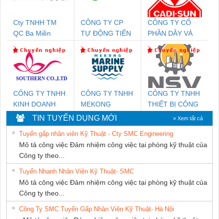
Cty TNHH TM
CÔNG TY CP
CÔNG TY CỔ
QC Ba Miền
TỰ ĐỘNG TIẾN
PHẦN DÂY VÀ
HƯNG
CÁP ĐIỆN
THƯỢNG ĐÌNH
CÔNG TY TNHH
CÔNG TY TNHH
CÔNG TY TNHH
KINH DOANH
MEKONG
THIẾT BỊ CÔNG
DỊCH VỤ XNK
MARINE
NGHIỆP NIHON
TIN TUYỂN DỤNG MỚI
» Xem tất cả
PHƯƠNG NAM
SUPPLY
SETSUBI VIỆT
Tuyển gấp nhân viên Kỹ Thuật - Cty SMC Engineering
NAM
Mô tả công việc Đảm nhiệm công việc tại phòng kỹ thuật của
Công ty theo...
Tuyển Nhanh Nhân Viên Kỹ Thuật- SMC
Mô tả công việc Đảm nhiệm công việc tại phòng kỹ thuật của
Công ty theo...
Công Ty SMC Tuyển Gấp Nhân Viên Kỹ Thuật- Hà Nội