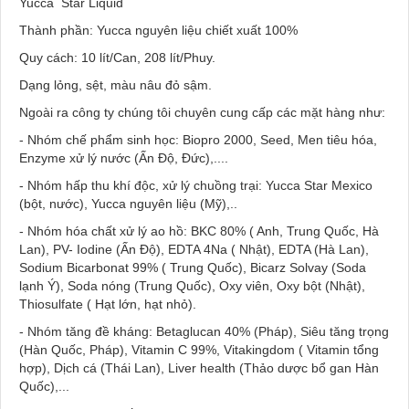
Yucca Star Liquid
Thành phần: Yucca nguyên liệu chiết xuất 100%
Quy cách: 10 lít/Can, 208 lít/Phuy.
Dạng lỏng, sệt, màu nâu đỏ sậm.
Ngoài ra công ty chúng tôi chuyên cung cấp các mặt hàng như:
- Nhóm chế phẩm sinh học: Biopro 2000, Seed, Men tiêu hóa,
Enzyme xử lý nước (Ấn Độ, Đức),....
- Nhóm hấp thu khí độc, xử lý chuồng trại: Yucca Star Mexico
(bột, nước), Yucca nguyên liệu (Mỹ),..
- Nhóm hóa chất xử lý ao hồ: BKC 80% ( Anh, Trung Quốc, Hà
Lan), PV- Iodine (Ấn Độ), EDTA 4Na ( Nhật), EDTA (Hà Lan),
Sodium Bicarbonat 99% ( Trung Quốc), Bicarz Solvay (Soda
lạnh Ý), Soda nóng (Trung Quốc), Oxy viên, Oxy bột (Nhật),
Thiosulfate ( Hạt lớn, hạt nhỏ).
- Nhóm tăng đề kháng: Betaglucan 40% (Pháp), Siêu tăng trọng
(Hàn Quốc, Pháp), Vitamin C 99%, Vitakingdom ( Vitamin tổng
hợp), Dịch cá (Thái Lan), Liver health (Thảo dược bổ gan Hàn
Quốc),...