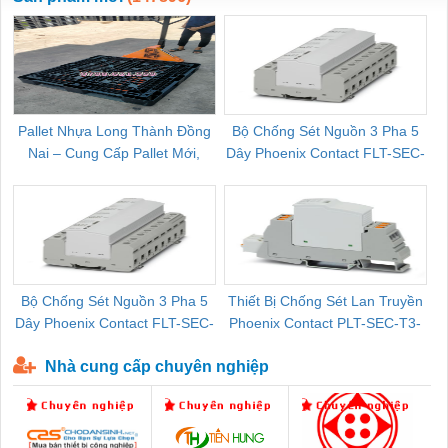
Pallet Nhựa Long Thành Đồng
Bộ Chống Sét Nguồn 3 Pha 5
Nai – Cung Cấp Pallet Mới,
Dây Phoenix Contact FLT-SEC-
C
Pallet Cũ Giá Tốt
P-T1-3S-264/50-FM - 2909589
Bộ Chống Sét Nguồn 3 Pha 5
Thiết Bị Chống Sét Lan Truyền
B
Dây Phoenix Contact FLT-SEC-
Phoenix Contact PLT-SEC-T3-
P-T1-3S-440/35-FM - 2908264
230-FM-PT - 2907928
Nhà cung cấp chuyên nghiệp