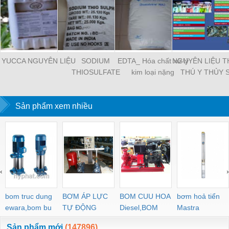
YUCCA NGUYÊN LIỆU
SODIUM
EDTA_ Hóa chất xử lý
NGUYÊN LIỆU 
THIOSULFATE
kim loại nặng
THÚ Y THỦY 
Sản phẩm xem nhiều
‹
›
bom truc dung
BƠM ÁP LỰC
BOM CUU HOA
bơm hoả tiển
ewara,bom bu
TỰ ĐỘNG
Diesel,BOM
Mastra
ewara
CHUA CHAY
Sản phẩm mới
(147896)