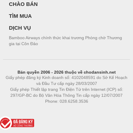
CHÀO BÁN
TÌM MUA
DỊCH VỤ
Bamboo Airways chính thức khai trương Phòng chờ Thương
gia tại Côn Đảo
Bản quyền 2006 - 2026 thuộc về chodansinh.net
Giấy phép đăng ký Kinh doanh số: 4102048591 do Sở Kế Hoạch
và Đầu Tư cấp ngày 28/03/2007
Giấy phép Thiết lập trang Tin Điện Tử trên Internet (ICP) số:
297/GP-BC do Bộ Văn Hóa Thông Tin cấp ngày 12/07/2007
Phone: 028.6258.3536
Phòng trọ
|
https://bdsgroup.vn
https://kqxs123.com