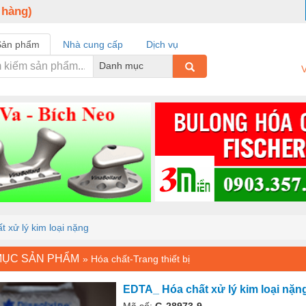
 hàng)
Sản phẩm
Nhà cung cấp
Dịch vụ
Danh mục
V
 xử lý kim loại nặng
MỤC SẢN PHẨM
»
Hóa chất-Trang thiết bị
EDTA_ Hóa chất xử lý kim loại nặn
Mã số:
G-28973-9