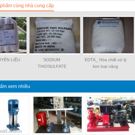
phẩm cùng nhà cung cấp
YÊN LIỆU
SODIUM
EDTA_ Hóa chất xử lý
THIOSULFATE
kim loại nặng
ẩm xem nhiều