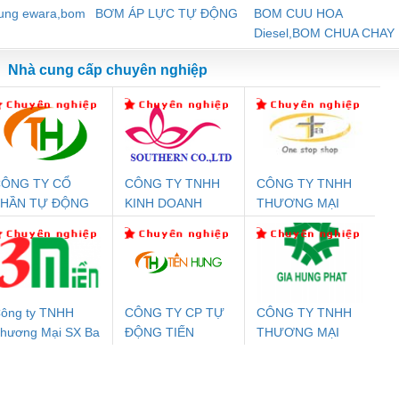
dung ewara,bom
BƠM ÁP LỰC TỰ ĐỘNG
BOM CUU HOA
Diesel,BOM CHUA CHAY
Nhà cung cấp chuyên nghiệp
ÔNG TY CỔ
CÔNG TY TNHH
CÔNG TY TNHH
Đệm An Toàn
Rơ Le An Toàn
Bộ Lặp Tín Hiệu
Rơ
PHẦN TỰ ĐỘNG
KINH DOANH
THƯƠNG MẠI
nix Contact
Phoenix Contact
PROFIBUS Phoenix
Pho
IẾN HƯNG
DỊCH VỤ XNK
THIÊN ÂN VIỆT
PC20-1NO-
PSR-SCP-
Contact PSI-REP-
298
PHƯƠNG NAM
NAM
24DC-SP -
24UC/ESL4/3X1/1X2/B
PROFIBUS/12MB -
700578
- 2981059
2708863
24DC
ông ty TNHH
CÔNG TY CP TỰ
CÔNG TY TNHH
hương Mại SX Ba
ĐỘNG TIẾN
THƯƠNG MẠI
ưu Điện AC
Mô-đun Ắc Quy UPS
Rơ Le An Toàn
Bộ g
iền
HƯNG
DỊCH VỤ KỸ
 Suất Cao
Phoenix Contact
Phoenix Contact
THUẬT ĐIỆN CƠ
nix Contact
QUINT-HP-
2981059 – PSR-
TRAN
GIA HƯNG PHÁT
INT-HP-
BAT/PB/48DC/7.0AH/PT
SCP-
1K5 H