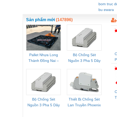
bom truc 
Vật liệu xây dựng
bu ewara
Vòng bi - Bạc đạn
Sản phẩm mới
(147896)
Xe hơi - Phụ tùng
Xe máy - Phụ tùng
Xe tải - phụ tùng
C
Y khoa - Trang thiết bị
Pallet Nhựa Long
Bộ Chống Sét
Rơ Le 
Thành Đồng Nai –
Nguồn 3 Pha 5 Dây
Phoe
T
Cung Cấp Pallet
Phoenix Contact
PSR-
Mới, Pallet Cũ Giá
FLT-SEC-P-T1-3S-
1NC-
Tốt
264/50-FM -
2
2909589
C
T
Bộ Chống Sét
Thiết Bị Chống Sét
Bộ L
M
Nguồn 3 Pha 5 Dây
Lan Truyền Phoenix
Công
Phoenix Contact
Contact PLT-SEC-
Phoe
FLT-SEC-P-T1-3S-
T3-230-FM-PT -
QU