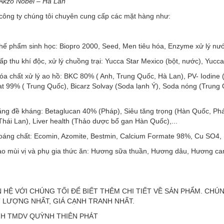
 Akzo Nobel – Hà Lan
 công ty chúng tôi chuyên cung cấp các mặt hàng như:
ế phẩm sinh học: Biopro 2000, Seed, Men tiêu hóa, Enzyme xử lý nước
p thu khí độc, xử lý chuồng trại: Yucca Star Mexico (bột, nước), Yucca
óa chất xử lý ao hồ: BKC 80% ( Anh, Trung Quốc, Hà Lan), PV- Iodine
t 99% ( Trung Quốc), Bicarz Solvay (Soda lạnh Ý), Soda nóng (Trung Qu
ăng đề kháng: Betaglucan 40% (Pháp), Siêu tăng trọng (Hàn Quốc, Pháp
Thái Lan), Liver health (Thảo dược bổ gan Hàn Quốc),...
áng chất: Ecomin, Azomite, Bestmin, Calcium Formate 98%, Cu SO4,
ạo mùi vị và phụ gia thức ăn: Hương sữa thuần, Hương dâu, Hương cam
N HỆ VỚI CHÚNG TỐI ĐỂ BIẾT THÊM CHI TIẾT VỀ SẢN PHẨM. CH
 LƯỢNG NHẤT, GIÁ CẠNH TRANH NHẤT
.
H TMDV QUỲNH THIÊN PHÁT