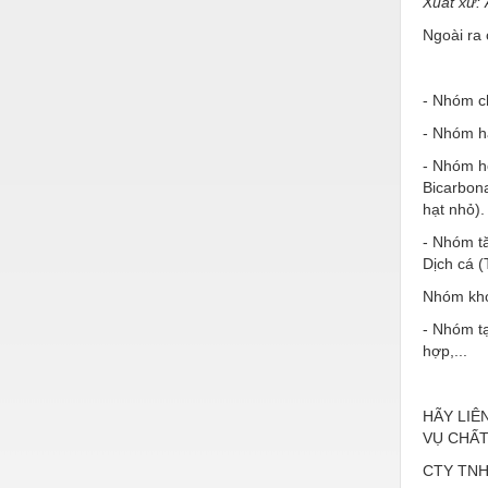
Xuất xứ:
Hóa chất-Trang thiết bị
Ngoài ra
Kệ công nghiệp
Khí nén - Thiết bị
- Nhóm ch
Khuôn mẫu - Phụ tùng
- Nhóm hấ
Lọc công nghiệp
- Nhóm h
Bicarbona
Máy công cụ - Phụ tùng
hạt nhỏ).
Mỏ - Trang thiết bị
- Nhóm t
Dịch cá (
Mô tơ - Hộp số
Nhóm kho
Môi trường - Thiết bị
- Nhóm t
hợp,...
Nâng hạ - Trang thiết bị
Nội - Ngoại thất - văn phòng
HÃY LIÊ
Nồi hơi - Trang thiết bị
VỤ
CHẤT
CTY TNH
Nông nghiệp - Thiết bị