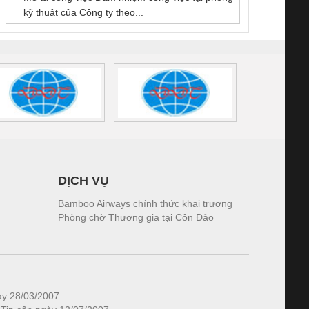
kỹ thuật của Công ty theo...
1K5.4
DỊCH VỤ
Bamboo Airways chính thức khai trương
Phòng chờ Thương gia tại Côn Đảo
ày 28/03/2007