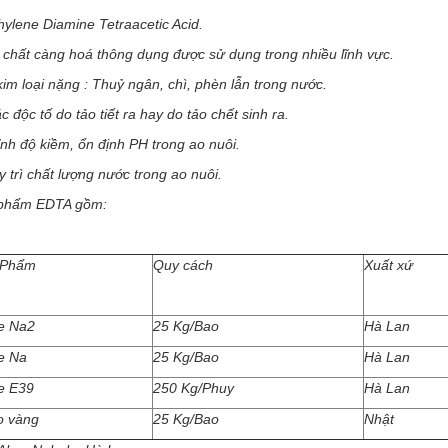
thylene Diamine Tetraacetic Acid.
 chất càng hoá thông dụng được sử dụng trong nhiều lĩnh vực.
im loại nặng : Thuỷ ngân, chì, phèn lẫn trong nước.
c độc tố do tảo tiết ra hay do tảo chết sinh ra.
ỉnh độ kiềm, ổn định PH trong ao nuôi.
y trì chất lượng nước trong ao nuôi.
 phẩm EDTA gồm:
 Phẩm
Quy cách
Xuất xứ
ne Na2
25 Kg/Bao
Hà Lan
ne Na
25 Kg/Bao
Hà Lan
ne E39
250 Kg/Phuy
Hà Lan
o vàng
25 Kg/Bao
Nhật