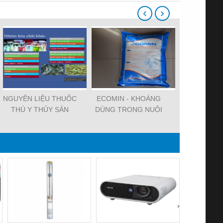
‹
›
NGUYÊN LIỆU THUỐC
ECOMIN - KHOÁNG
SODI
THÚ Y THỦY SẢN
DÙNG TRONG NUÔI
THIOSU
TRỒNG THỦY SẢN
›