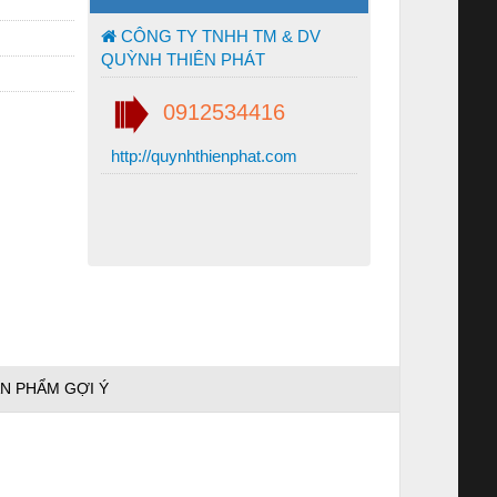
CÔNG TY TNHH TM & DV
QUỲNH THIÊN PHÁT
0912534416
http://quynhthienphat.com
N PHẨM GỢI Ý