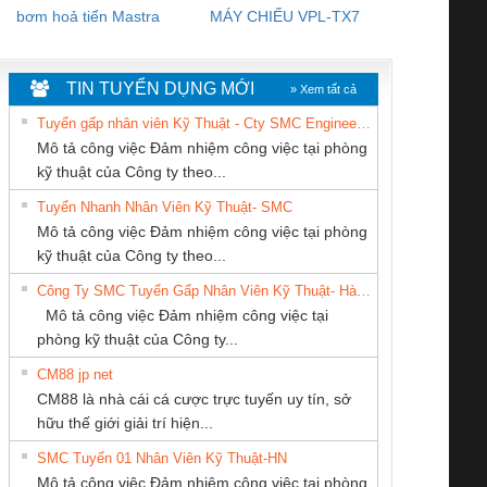
bơm hoả tiển Mastra
MÁY CHIẾU VPL-TX7
BOM DINH
WHITE
TIN TUYỂN DỤNG MỚI
» Xem tất cả
Tuyển gấp nhân viên Kỹ Thuật - Cty SMC Engineering
Mô tả công việc Đảm nhiệm công việc tại phòng
kỹ thuật của Công ty theo...
Tuyển Nhanh Nhân Viên Kỹ Thuật- SMC
Tan Dong Cang
Cty TNHH TM QC
Công Ty TNHH
 Le An Toàn
Bộ giám sát chuỗi
Bộ giám sát dòng
Bộ ng
Mô tả công việc Đảm nhiệm công việc tại phòng
company LTD
Ba Miền
Thiết Bị Điện Nam
enix Contact
tấm pin
điện chuỗi
ray W
kỹ thuật của Công ty theo...
Quốc Thịnh
6960 – PSR-
TRANSCLINIC 16I+
TRANSCLINIC 16I+
BAS 
Công Ty SMC Tuyển Gấp Nhân Viên Kỹ Thuật- Hà Nội
SCP-
1K5 L (2433950000)
(2008130000)
(28
Mô tả công việc Đảm nhiệm công việc tại
/FSP/2X1/1X2
phòng kỹ thuật của Công ty...
CM88 jp net
CONG TY TNHH
CÔNG TY TNHH
CÔNG TY CỔ
CM88 là nhà cái cá cược trực tuyến uy tín, sở
TM-DV DAI DONG
THIẾT BỊ CÔNG
PHẦN DÂY VÀ
iám sát chuỗi
Bộ chỉnh lưu nguồn
Nẹp nhôm chống
Bộ c
hữu thế giới giải trí hiện...
THANH
NGHIỆP NIHON
CÁP ĐIỆN
tấm pin
điện TRANSCLINIC
trơn Đà Nẵng
giám 
SETSUBI VIỆT
THƯỢNG ĐÌNH
SMC Tuyển 01 Nhân Viên Kỹ Thuật-HN
SCLINIC 16I+
BKE 1K5.4
Sola
NAM
Mô tả công việc Đảm nhiệm công việc tại phòng
 (2502520000)
(7791400879)2. Giá
TRAN