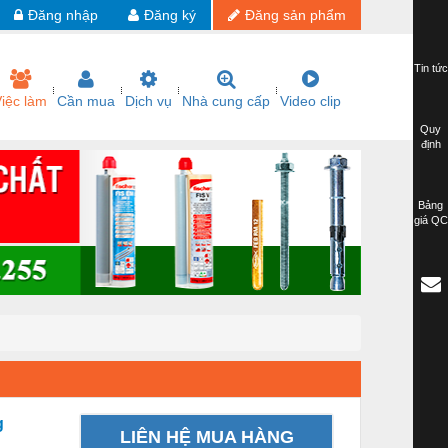
Đăng nhập
Đăng ký
Đăng sản phẩm
Tin tức
iệc làm
Cần mua
Dịch vụ
Nhà cung cấp
Video clip
Quy
định
Bảng
giá QC
g
LIÊN HỆ MUA HÀNG