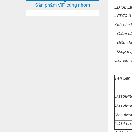
Sản phẩm VIP cùng nhóm
Dịch vụ - Thi công
EDTA
: E
- EDTA là
Điện công nghiệp
Khử các k
Điện gia dụng
- Giảm cá
Điện Lạnh
- Điều ch
Đóng tàu Thiết bị
- Giúp du
Đúc chính xác Thiết bị
Các sản
Dụng cụ cầm tay
Tên Sản
Dụng cụ cắt gọt
Dụng cụ điện
Dissolvi
Dụng cụ đo
Dissolvi
Gỗ - Trang thiết bị
Dissolvi
Hàn cắt - Thiết bị
EDTA ba