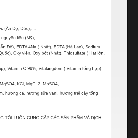
 (Ấn Độ, Đức),....
 nguyên liệu (Mỹ),..
 (Ấn Độ), EDTA 4Na ( Nhật), EDTA (Hà Lan), Sodium
ốc), Oxy viên, Oxy bột (Nhật), Thiosulfate ( Hạt lớn,
), Vitamin C 99%, Vitakingdom ( Vitamin tổng hợp),
 MgSO4, KCl, MgCL2, MnSO4,....
, hương cá, hương sữa vani, hương trái cây tổng
ÚNG TÔI LUÔN CUNG CẤP CÁC SẢN PHẨM VÀ DỊCH