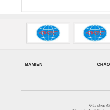
440/35-FM -
2907928
UPS/23
2908264
-
BAMIEN
CHÀO
Giấy phép đă