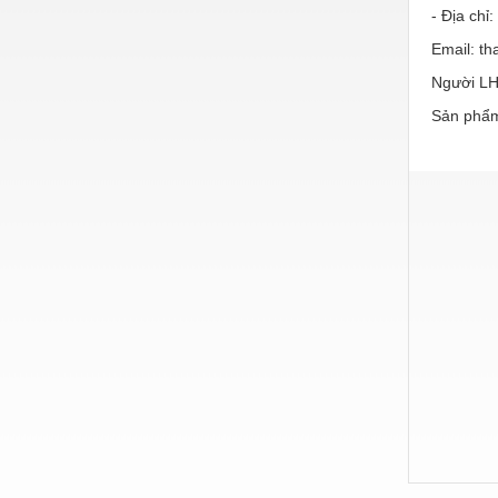
- Địa ch
Nước-Vật tư thiết bị
Email: t
Phốt cơ khí
Người LH
Sắt, thép, inox các loại
Sản phẩm
Thí nghiệm-Trang thiết bị
Thiết bị chiếu sáng
Thiết bị chống sét
Thiết bị an ninh
Thiết bị công nghiệp
Thiết bị công trình
Thiết bị điện
Thiết bị giáo dục
Thiết bị khác