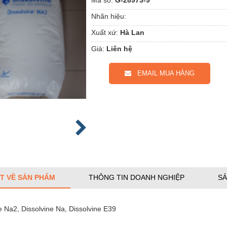
Nhãn hiệu:
Xuất xứ:
Hà Lan
Giá:
Liên hệ
EMAIL MUA HÀNG
ẾT VỀ SẢN PHẨM
THÔNG TIN DOANH NGHIỆP
SẢ
e Na2, Dissolvine Na, Dissolvine E39