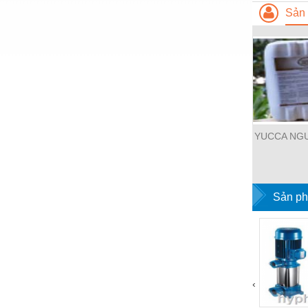
Thiết bị làm sạch
Sản 
Thiết bị sơn - Sơn
Thiết bị nhà bếp
Thiết bị nhiệt
Thiêt bị PCCC
Thiết bị truyền động
YUCCA NGU
Thiết bị văn phòng
Thiết bị viễn thông
Sản ph
Thủy lực-Thiết bị
Thủy sản - Trang thiết bị
Tự động hoá
Van - Co các loại
‹
Vật liệu mài mòn