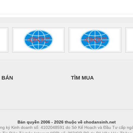
0AC/2.5KVA/PT
- 1133819
24UC/ESL4/3X1/1X2/B
 1136815
 BÁN
TÌM MUA
Bản quyền 2006 - 2026 thuộc về chodansinh.net
ng ký Kinh doanh số: 4102048591 do Sở Kế Hoạch và Đầu Tư cấp ng