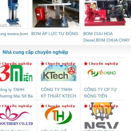
dung ewara,bom
BƠM ÁP LỰC TỰ ĐỘNG
BOM CUU HOA
Diesel,BOM CHUA CHAY
Nhà cung cấp chuyên nghiệp
ông ty TNHH
CÔNG TY TNHH
CÔNG TY CP TỰ
Đệm An Toàn
Rơ Le An Toàn
Bộ Lặp Tín Hiệu
Rơ
hương Mại SX Ba
KỸ THUẬT KTECH
ĐỘNG TIẾN
nix Contact
Phoenix Contact
PROFIBUS Phoenix
Pho
iền
VIỆT NAM
HƯNG
PC20-1NO-
PSR-SCP-
Contact PSI-REP-
298
24DC-SP -
24UC/ESL4/3X1/1X2/B
PROFIBUS/12MB -
700578
- 2981059
2708863
24DC