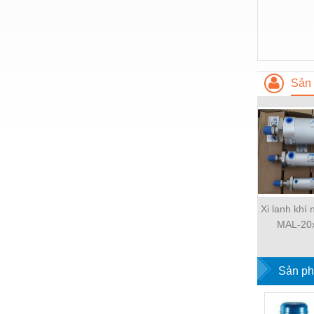
Hóa chất-Trang thiết bị
Kệ công nghiệp
Khí nén - Thiết bị
Khuôn mẫu - Phụ tùng
Sản 
Lọc công nghiệp
Máy công cụ - Phụ tùng
Mỏ - Trang thiết bị
Mô tơ - Hộp số
Môi trường - Thiết bị
Xi lanh khí
MAL-20
Nâng hạ - Trang thiết bị
Nội - Ngoại thất - văn phòng
Sản ph
Nồi hơi - Trang thiết bị
Nông nghiệp - Thiết bị