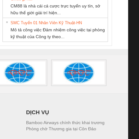
CÔNG TY TNHH
Công Ty TNHH
Cty TNHH TM QC
CM88 là nhà cái cá cược trực tuyến uy tín, sở
THƯƠNG MẠI
Thiết Bị Điện Nam
Ba Miền
iám sát chuỗi
Bộ chỉnh lưu nguồn
Nẹp nhôm chống
Bộ c
hữu thế giới giải trí hiện...
THIÊN ÂN VIỆT
Quốc Thịnh
tấm pin
điện TRANSCLINIC
trơn Đà Nẵng
giám 
NAM
SMC Tuyển 01 Nhân Viên Kỹ Thuật-HN
SCLINIC 16I+
BKE 1K5.4
Sola
Mô tả công việc Đảm nhiệm công việc tại phòng
 (2502520000)
(7791400879)2. Giá
TRAN
kỹ thuật của Công ty theo...
1K5.4
DỊCH VỤ
Bamboo Airways chính thức khai trương
Phòng chờ Thương gia tại Côn Đảo