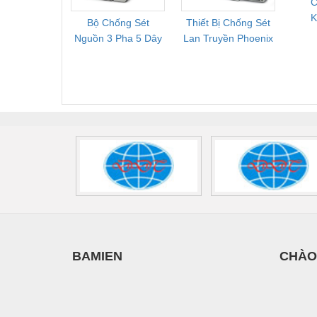
C
Thiết bị làm sạch
K
Bộ Chống Sét
Thiết Bị Chống Sét
Bộ L
Thiết bị sơn - Sơn
D
Nguồn 3 Pha 5 Dây
Lan Truyền Phoenix
Công
Phoenix Contact
Contact PLT-SEC-
Phoe
Thiết bị nhà bếp
FLT-SEC-P-T1-3S-
T3-230-FM-PT -
QU
Thiết bị nhiệt
440/35-FM -
2907928
UPS/23
2908264
-
Thiêt bị PCCC
Thiết bị truyền động
Thiết bị văn phòng
Thiết bị viễn thông
Thủy lực-Thiết bị
Thủy sản - Trang thiết bị
BAMIEN
CHÀO
Tự động hoá
Van - Co các loại
Vật liệu mài mòn