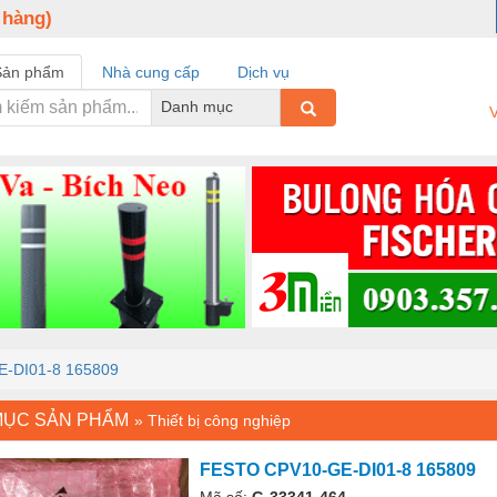
 hàng)
Sản phẩm
Nhà cung cấp
Dịch vụ
Danh mục
V
-DI01-8 165809
MỤC SẢN PHẨM
»
Thiết bị công nghiệp
FESTO CPV10-GE-DI01-8 165809
Mã số:
G-33341-464