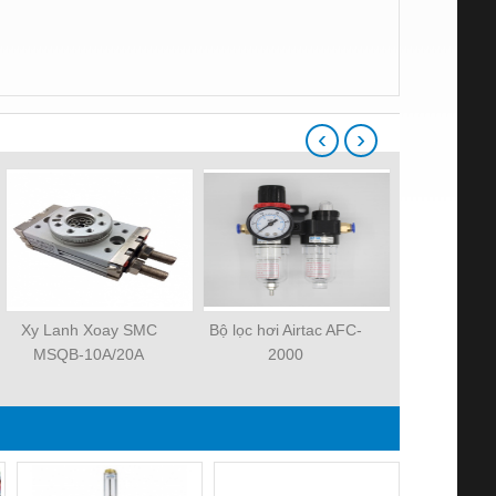
‹
›
Xy Lanh Xoay SMC
Bộ lọc hơi Airtac AFC-
Xylanh k
MSQB-10A/20A
2000
MHZ2-