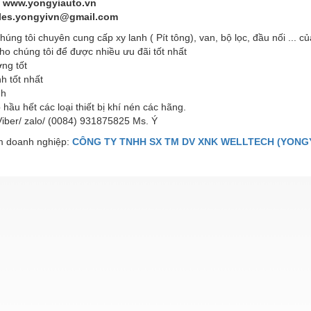
: www.yongyiauto.vn
ales.yongyivn@gmail.com
húng tôi chuyên cung cấp xy lanh ( Pít tông), van, bộ lọc, đầu nối ... củ
ho chúng tôi để được nhiều ưu đãi tốt nhất
ng tốt
h tốt nhất
nh
hầu hết các loại thiết bị khí nén các hãng.
Viber/ zalo/ (0084) 931875825 Ms. Ý
 doanh nghiệp:
CÔNG TY TNHH SX TM DV XNK WELLTECH (YONGY