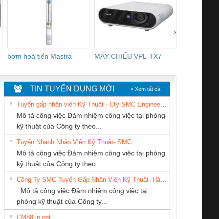
›
bơm hoả tiển Mastra
MÁY CHIẾU VPL-TX7
BOM DINH
WHITE
TIN TUYỂN DỤNG MỚI
» Xem tất cả
Tuyển gấp nhân viên Kỹ Thuật - Cty SMC Engineering
Mô tả công việc Đảm nhiệm công việc tại phòng
kỹ thuật của Công ty theo...
Tuyển Nhanh Nhân Viên Kỹ Thuật- SMC
CONG TY TNHH
Tan Dong Cang
CÔNG TY CỔ
 Le An Toàn
Bộ giám sát chuỗi
Bộ giám sát dòng
Bộ ng
Mô tả công việc Đảm nhiệm công việc tại phòng
TM-DV DAI DONG
company LTD
PHẦN DÂY VÀ
enix Contact
tấm pin
điện chuỗi
ray W
kỹ thuật của Công ty theo...
THANH
CÁP ĐIỆN
6960 – PSR-
TRANSCLINIC 16I+
TRANSCLINIC 16I+
BAS 
Công Ty SMC Tuyển Gấp Nhân Viên Kỹ Thuật- Hà Nội
THƯỢNG ĐÌNH
SCP-
1K5 L (2433950000)
(2008130000)
(28
Mô tả công việc Đảm nhiệm công việc tại
/FSP/2X1/1X2
phòng kỹ thuật của Công ty...
CM88 jp net