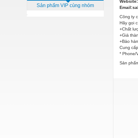
Website
Sản phẩm VIP cùng nhóm
Dịch vụ - Thi công
Email:s
Công ty c
Điện công nghiệp
Hãy gọi c
Điện gia dụng
+Chất lượ
+Giá thàn
Điện Lạnh
+Bảo hà
Cung cấp 
Đóng tàu Thiết bị
* Phone/
Đúc chính xác Thiết bị
Sản phẩm
Dụng cụ cầm tay
Dụng cụ cắt gọt
Dụng cụ điện
Dụng cụ đo
Gỗ - Trang thiết bị
Hàn cắt - Thiết bị