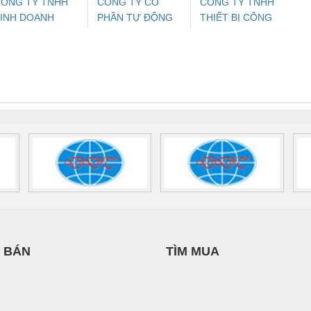
ÔNG TY TNHH
CÔNG TY CỔ
CÔNG TY TNHH
INH DOANH
PHẦN TỰ ĐỘNG
THIẾT BỊ CÔNG
ưu Điện AC
Mô-đun Ắc Quy UPS
Rơ Le An Toàn
Bộ g
ỊCH VỤ XNK
TIẾN HƯNG
NGHIỆP NIHON
 Suất Cao
Phoenix Contact
Phoenix Contact
PHƯƠNG NAM
SETSUBI VIỆT
nix Contact
QUINT-HP-
2981059 – PSR-
TRAN
NAM
INT-HP-
BAT/PB/48DC/7.0AH/PT
SCP-
1K5 H
0AC/2.5KVA/PT
- 1133819
24UC/ESL4/3X1/1X2/B
 1136815
 BÁN
TÌM MUA