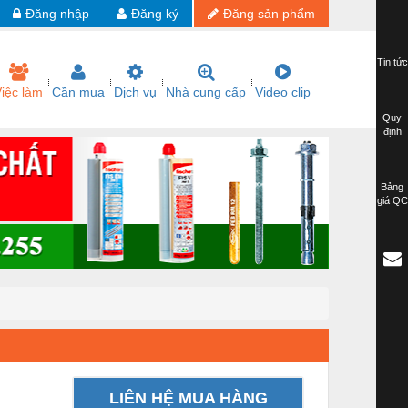
Đăng nhập
Đăng ký
Đăng sản phẩm
Tin tức
iệc làm
Cần mua
Dịch vụ
Nhà cung cấp
Video clip
Quy
định
Bảng
giá QC
LIÊN HỆ MUA HÀNG