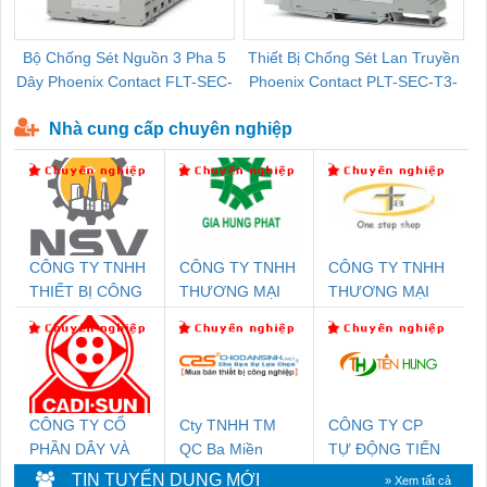
Bộ Chống Sét Nguồn 3 Pha 5
Thiết Bị Chống Sét Lan Truyền
B
Dây Phoenix Contact FLT-SEC-
Phoenix Contact PLT-SEC-T3-
P-T1-3S-440/35-FM - 2908264
230-FM-PT - 2907928
Nhà cung cấp chuyên nghiệp
CÔNG TY TNHH
CÔNG TY TNHH
CÔNG TY TNHH
THIẾT BỊ CÔNG
THƯƠNG MẠI
THƯƠNG MẠI
NGHIỆP NIHON
DỊCH VỤ KỸ
THIÊN ÂN VIỆT
SETSUBI VIỆT
THUẬT ĐIỆN CƠ
NAM
NAM
GIA HƯNG
PHÁT
CÔNG TY CỔ
Cty TNHH TM
CÔNG TY CP
PHẦN DÂY VÀ
QC Ba Miền
TỰ ĐỘNG TIẾN
CÁP ĐIỆN
HƯNG
TIN TUYỂN DỤNG MỚI
» Xem tất cả