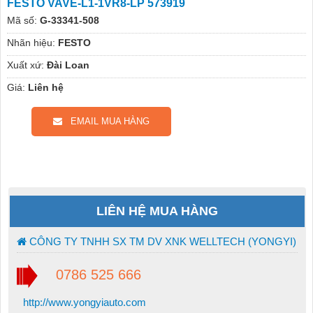
FESTO VAVE-L1-1VR8-LP 573919
Mã số:
G-33341-508
Nhãn hiệu:
FESTO
Xuất xứ:
Đài Loan
Giá:
Liên hệ
EMAIL MUA HÀNG
LIÊN HỆ MUA HÀNG
CÔNG TY TNHH SX TM DV XNK WELLTECH (YONGYI)
0786 525 666
http://www.yongyiauto.com