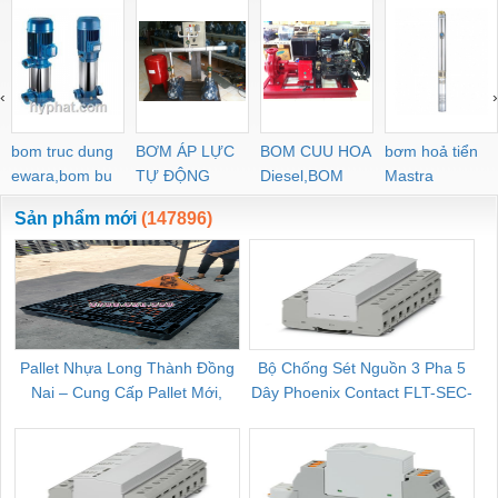
‹
›
bom truc dung
BƠM ÁP LỰC
BOM CUU HOA
bơm hoả tiển
ewara,bom bu
TỰ ĐỘNG
Diesel,BOM
Mastra
ewara
CHUA CHAY
Sản phẩm mới
(147896)
Pallet Nhựa Long Thành Đồng
Bộ Chống Sét Nguồn 3 Pha 5
Nai – Cung Cấp Pallet Mới,
Dây Phoenix Contact FLT-SEC-
C
Pallet Cũ Giá Tốt
P-T1-3S-264/50-FM - 2909589