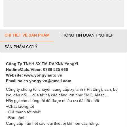
CHI TIẾT VỀ SẢN PHẨM
THÔNG TIN DOANH NGHIỆP
SẢN PHẨM GỢI Ý
Công Ty TNHH SX TM DV XNK YongYi
Hotline/Zalo/Viber: 0786 525 666
Website: www.yongyiauto.vn
Email:sales.yongyivn@gmail.com
Công ty chúng tôi chuyên cung cấp xy lanh ( Pít tông), van, bộ
lọc, đầu nối ... của tất cả các hãng lớn như SMC, Airtac,...
Hãy gọi cho chúng tôi để được nhiều ưu đãi tốt nhất
+Chất lượng tốt
+Giá thành tốt nhất
+Bảo hành
Cung cấp hầu hết các loại thiết bị khí nén các hãng.