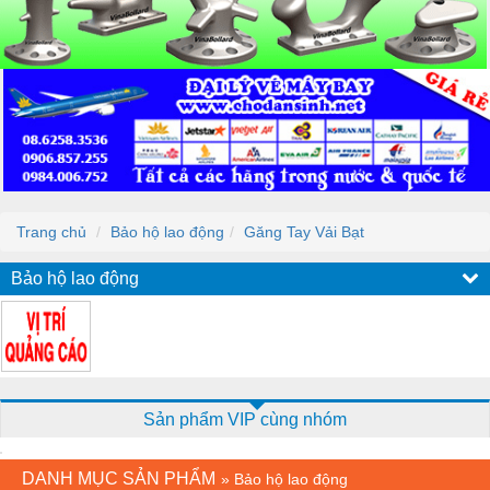
Trang chủ
Bảo hộ lao động
Găng Tay Vải Bạt
Bảo hộ lao động
Sản phẩm VIP cùng nhóm
DANH MỤC SẢN PHẨM
»
Bảo hộ lao động