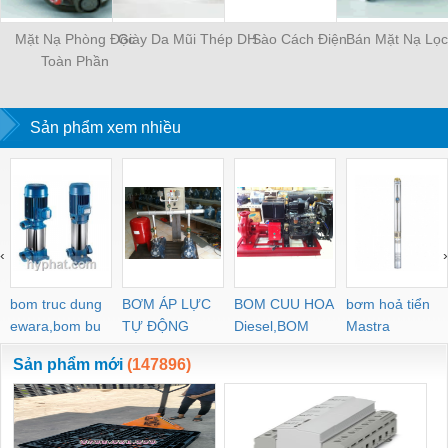
Mặt Nạ Phòng Độc
Giày Da Mũi Thép DH
Sào Cách Điện
Bán Mặt Nạ Lọc
Toàn Phần
Sản phẩm xem nhiều
‹
›
bom truc dung
BƠM ÁP LỰC
BOM CUU HOA
bơm hoả tiển
ewara,bom bu
TỰ ĐỘNG
Diesel,BOM
Mastra
ewara
CHUA CHAY
Sản phẩm mới
(147896)