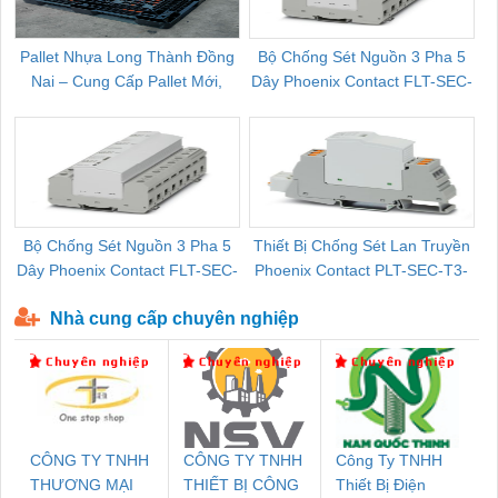
Pallet Nhựa Long Thành Đồng
Bộ Chống Sét Nguồn 3 Pha 5
Nai – Cung Cấp Pallet Mới,
Dây Phoenix Contact FLT-SEC-
C
Pallet Cũ Giá Tốt
P-T1-3S-264/50-FM - 2909589
Bộ Chống Sét Nguồn 3 Pha 5
Thiết Bị Chống Sét Lan Truyền
B
Dây Phoenix Contact FLT-SEC-
Phoenix Contact PLT-SEC-T3-
P-T1-3S-440/35-FM - 2908264
230-FM-PT - 2907928
Nhà cung cấp chuyên nghiệp
CÔNG TY TNHH
CÔNG TY TNHH
Công Ty TNHH
THƯƠNG MẠI
THIẾT BỊ CÔNG
Thiết Bị Điện