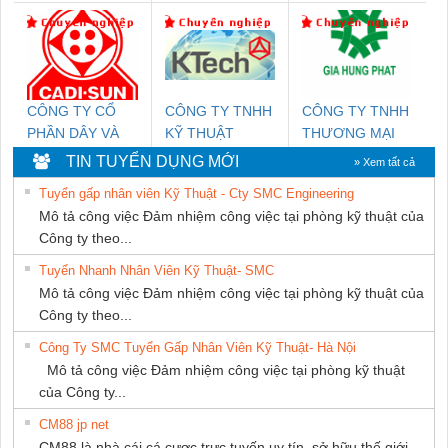
THIÊN ÂN VIỆT
NGHIỆP NIHON
Nam Quốc Thịnh
NAM
SETSUBI VIỆT
NAM
CÔNG TY CỔ
CÔNG TY TNHH
CÔNG TY TNHH
PHẦN DÂY VÀ
KỸ THUẬT
THƯƠNG MẠI
CÁP ĐIỆN
KTECH VIỆT
DỊCH VỤ KỸ
TIN TUYỂN DỤNG MỚI
» Xem tất cả
THƯỢNG ĐÌNH
NAM
THUẬT ĐIỆN CƠ
Tuyển gấp nhân viên Kỹ Thuật - Cty SMC Engineering
GIA HƯNG
Mô tả công việc Đảm nhiệm công việc tại phòng kỹ thuật của
PHÁT
Công ty theo...
Tuyển Nhanh Nhân Viên Kỹ Thuật- SMC
Mô tả công việc Đảm nhiệm công việc tại phòng kỹ thuật của
Công ty theo...
Công Ty SMC Tuyển Gấp Nhân Viên Kỹ Thuật- Hà Nội
Mô tả công việc Đảm nhiệm công việc tại phòng kỹ thuật
của Công ty...
CM88 jp net
CM88 là nhà cái cá cược trực tuyến uy tín, sở hữu thế giới