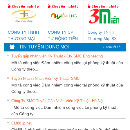
TIẾN HƯNG
Nam Quốc Thịnh
DỊCH VỤ KỸ
THUẬT ĐIỆN CƠ
GIA HƯNG
PHÁT
CÔNG TY TNHH
CÔNG TY CP
Công ty TNHH
THƯƠNG MẠI
TỰ ĐỘNG TIẾN
Thương Mại SX
THIÊN ÂN VIỆT
HƯNG
Ba Miền
TIN TUYỂN DỤNG MỚI
» Xem tất cả
NAM
Tuyển gấp nhân viên Kỹ Thuật - Cty SMC Engineering
Mô tả công việc Đảm nhiệm công việc tại phòng kỹ thuật của
Công ty theo...
Tuyển Nhanh Nhân Viên Kỹ Thuật- SMC
Mô tả công việc Đảm nhiệm công việc tại phòng kỹ thuật của
Công ty theo...
Công Ty SMC Tuyển Gấp Nhân Viên Kỹ Thuật- Hà Nội
Mô tả công việc Đảm nhiệm công việc tại phòng kỹ thuật
của Công ty...
CM88 jp net
CM88 là nhà cái cá cược trực tuyến uy tín, sở hữu thế giới