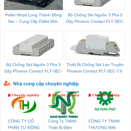
Pallet Nhựa Long Thành Đồng
Bộ Chống Sét Nguồn 3 Pha 5
Nai – Cung Cấp Pallet Mới,
Dây Phoenix Contact FLT-SEC-
C
Pallet Cũ Giá Tốt
P-T1-3S-264/50-FM - 2909589
Bộ Chống Sét Nguồn 3 Pha 5
Thiết Bị Chống Sét Lan Truyền
B
Dây Phoenix Contact FLT-SEC-
Phoenix Contact PLT-SEC-T3-
P-T1-3S-440/35-FM - 2908264
230-FM-PT - 2907928
Nhà cung cấp chuyên nghiệp
CÔNG TY CỔ
Công Ty TNHH
CÔNG TY TNHH
PHẦN TỰ ĐỘNG
Thiết Bị Điện
THƯƠNG MẠI