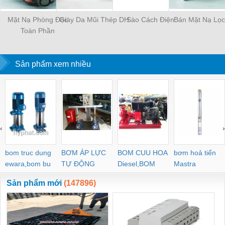
Mặt Nạ Phòng Độc
Giày Da Mũi Thép DH
Sào Cách Điện
Bán Mặt Nạ Lọc
Toàn Phần
Sản phẩm xem nhiều
‹
›
bom truc dung
BƠM ÁP LỰC
BOM CUU HOA
bơm hoả tiển
ewara,bom bu
TỰ ĐỘNG
Diesel,BOM
Mastra
ewara
CHUA CHAY
Sản phẩm mới
(147896)