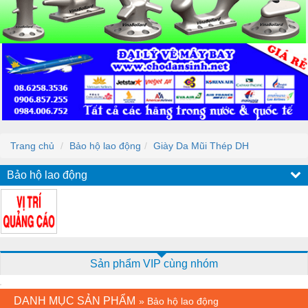
Trang chủ
Bảo hộ lao động
Giày Da Mũi Thép DH
Bảo hộ lao động
Sản phẩm VIP cùng nhóm
DANH MỤC SẢN PHẨM
»
Bảo hộ lao động