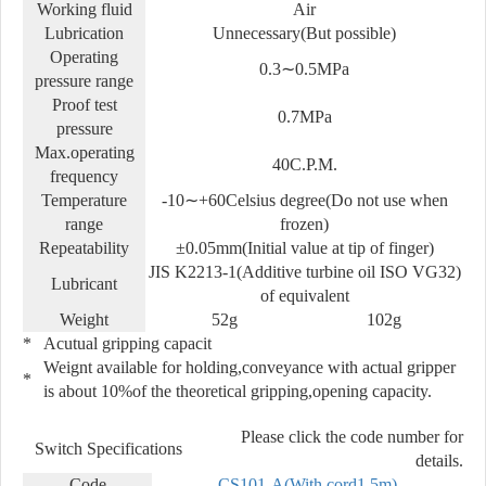
Working fluid
Air
Lubrication
Unnecessary(But possible)
Operating
0.3∼0.5MPa
pressure range
Proof test
0.7MPa
pressure
Max.operating
40C.P.M.
frequency
Temperature
-10∼+60Celsius degree(Do not use when
range
frozen)
Repeatability
±0.05mm(Initial value at tip of finger)
JIS K2213-1(Additive turbine oil ISO VG32)
Lubricant
of equivalent
Weight
52g
102g
*
Acutual gripping capacit
Weignt available for holding,conveyance with actual gripper
*
is about 10%of the theoretical gripping,opening capacity.
Please click the code number for
Switch Specifications
details.
Code
CS101-A(With cord1.5m)