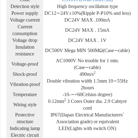
Detection style
High frequency oscillation type
Power supply
DC12∼24V±10%(Ripple P-P10% and less)
Voltage·current
DC24V MAX .100mA
Current
DC24V MAX . 15mA
consumption
Voltage drop
DC24V MAX . 1V
Insulation
DC500V Mega MIN 500MΩ(Case∼cable)
resistance
AC1000V No trouble for 1 min.
Voltage-proof
(Case∼cable)
2
Shock-proof
490m/s
Double vibration width 1.5mm 10∼55Hz
Vibration-proof
2hours
Temperature
-10-∼+60Celsius degree)
2
0.12mm
3 Cores Outer dia.
2.9 Cabtyre
Wiring style
cord
Protective
IP67(IJapan Electrical Manufacturers`
structure
Association grade) or equivalent
Indicating lamp
LED(Lights with switch ON)
Electric circuit