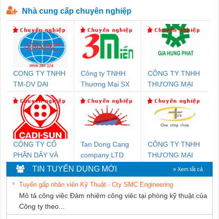
P-T1-3S-440/35-FM - 2908264
230-FM-PT - 2907928
Nhà cung cấp chuyên nghiệp
CONG TY TNHH
Công ty TNHH
CÔNG TY TNHH
TM-DV DAI
Thương Mại SX
THƯƠNG MẠI
DONG THANH
Ba Miền
DỊCH VỤ KỸ
THUẬT ĐIỆN CƠ
GIA HƯNG
PHÁT
CÔNG TY CỔ
Tan Dong Cang
CÔNG TY TNHH
PHẦN DÂY VÀ
company LTD
THƯƠNG MẠI
CÁP ĐIỆN
THIÊN ÂN VIỆT
TIN TUYỂN DỤNG MỚI
» Xem tất cả
THƯỢNG ĐÌNH
NAM
Tuyển gấp nhân viên Kỹ Thuật - Cty SMC Engineering
Mô tả công việc Đảm nhiệm công việc tại phòng kỹ thuật của
Công ty theo...