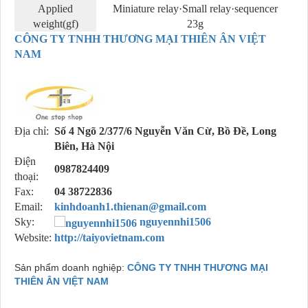
Applied
Miniature relay·Small relay·sequencer
weight(gf)
23g
CÔNG TY TNHH THƯƠNG MẠI THIÊN ÂN VIỆT
NAM
Địa chỉ:
Số 4 Ngõ 2/377/6 Nguyễn Văn Cừ, Bồ Đề, Long
Biên, Hà Nội
Điện
0987824409
thoại:
Fax:
04 38722836
Email:
kinhdoanh1.thienan@gmail.com
Sky:
nguyennhi1506
Website:
http://taiyovietnam.com
Sản phẩm doanh nghiệp:
CÔNG TY TNHH THƯƠNG MẠI
THIÊN ÂN VIỆT NAM