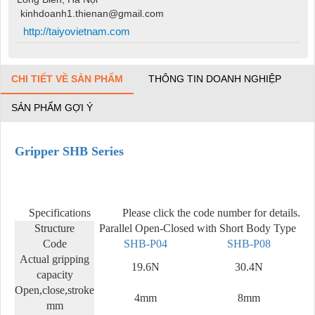
kinhdoanh1.thienan@gmail.com
http://taiyovietnam.com
CHI TIẾT VỀ SẢN PHẨM
THÔNG TIN DOANH NGHIỆP
SẢN PHẨM GỢI Ý
Gripper SHB Series
Specifications
Please click the code number for details.
Structure
Parallel Open-Closed with Short Body Type
Code
SHB-P04
SHB-P08
Actual gripping
19.6N
30.4N
capacity
Open,close,stroke
4mm
8mm
mm