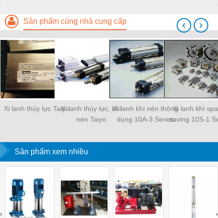
Sản phẩm cùng nhà cung cấp
‹
›
Xi lanh thủy lực Taiyo
Xi lanh thủy lực, khí
Xi lanh khí nén thông
Xi lanh khí sp
nén Taiyo
dụng 10A-3 Series
saving 10S-1 Se
Sản phẩm xem nhiều
‹
›