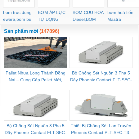
bom truc dung
BƠM ÁP LỰC
BOM CUU HOA
bơm hoả tiển
ewara,bom bu
TỰ ĐỘNG
Diesel,BOM
Mastra
ewara
CHUA CHAY
Sản phẩm mới
(147896)
Pallet Nhựa Long Thành Đồng
Bộ Chống Sét Nguồn 3 Pha 5
Nai – Cung Cấp Pallet Mới,
Dây Phoenix Contact FLT-SEC-
C
Pallet Cũ Giá Tốt
P-T1-3S-264/50-FM - 2909589
Bộ Chống Sét Nguồn 3 Pha 5
Thiết Bị Chống Sét Lan Truyền
B
Dây Phoenix Contact FLT-SEC-
Phoenix Contact PLT-SEC-T3-