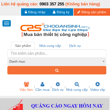
Liên hệ quảng cáo:
0903 357 255
(Không bán hàng)
Đăng nhập
Đăng ký
Đăng sản phẩm
Sản phẩm
Nhà cung cấp
Dịch vụ
Danh mục
Việc làm
Cần mua
Dịch vụ
Nhà cung cấp
Video clip