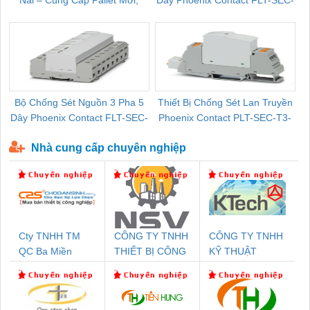
Nai – Cung Cấp Pallet Mới,
Dây Phoenix Contact FLT-SEC-
C
Pallet Cũ Giá Tốt
P-T1-3S-264/50-FM - 2909589
Bộ Chống Sét Nguồn 3 Pha 5
Thiết Bị Chống Sét Lan Truyền
B
Dây Phoenix Contact FLT-SEC-
Phoenix Contact PLT-SEC-T3-
P-T1-3S-440/35-FM - 2908264
230-FM-PT - 2907928
Nhà cung cấp chuyên nghiệp
Cty TNHH TM
CÔNG TY TNHH
CÔNG TY TNHH
QC Ba Miền
THIẾT BỊ CÔNG
KỸ THUẬT
NGHIỆP NIHON
KTECH VIỆT
SETSUBI VIỆT
NAM
NAM