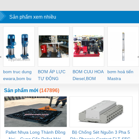
Sản phẩm xem nhiều
‹
›
bom truc dung
BƠM ÁP LỰC
BOM CUU HOA
bơm hoả tiển
ewara,bom bu
TỰ ĐỘNG
Diesel,BOM
Mastra
ewara
CHUA CHAY
Sản phẩm mới
(147896)
Pallet Nhựa Long Thành Đồng
Bộ Chống Sét Nguồn 3 Pha 5