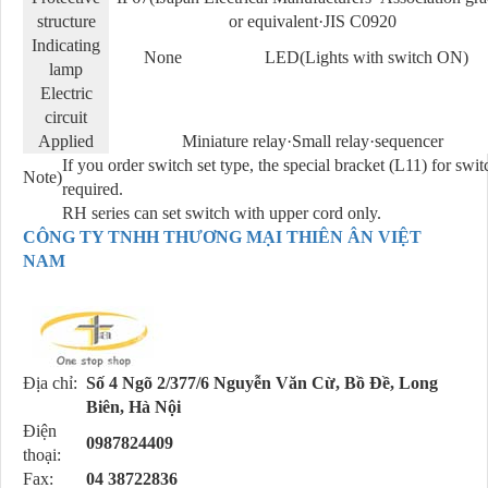
structure
or equivalent·JIS C0920
Indicating
None
LED(Lights with switch ON)
lamp
Electric
circuit
Applied
Miniature relay·Small relay·sequencer
If you order switch set type, the special bracket (L11) for swit
Note)
required.
RH series can set switch with upper cord only.
CÔNG TY TNHH THƯƠNG MẠI THIÊN ÂN VIỆT
NAM
Địa chỉ:
Số 4 Ngõ 2/377/6 Nguyễn Văn Cừ, Bồ Đề, Long
Biên, Hà Nội
Điện
0987824409
thoại:
Fax:
04 38722836