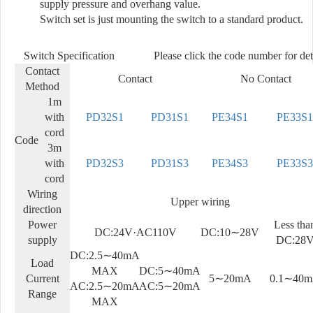
supply pressure and overhang value.
Switch set is just mounting the switch to a standard product.
Switch Specification
Please click the code number for det
Contact
Contact
No Contact
Method
1m
with
PD32S1
PD31S1
PE34S1
PE33S1
cord
Code
3m
with
PD32S3
PD31S3
PE34S3
PE33S3
cord
Wiring
Upper wiring
direction
Power
Less tha
DC:24V·AC110V
DC:10∼28V
supply
DC:28
DC:2.5∼40mA
Load
MAX
DC:5∼40mA
Current
5∼20mA
0.1∼40
AC:2.5∼20mA
AC:5∼20mA
Range
MAX