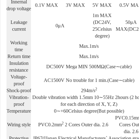
Innernal
0.1V MAX
3V MAX
5V MAX
0.5V M
drop voltage
1m MAX
Leakage
(DC24V,
50μA
0μA
current
25Celsius
MAX(DC2
degree)
Working
Max.1m/s
time
Return time
Max.1m/s
Insulation
DC500V Mega MIN 500MΩ(Case∼cable)
resistance
Voltage-
AC1500V No trouble for 1 min.(Case∼cable)
proof
2
Shock-proof
294m/s
Vibration-
Double vibration width 1.5mm 10∼55Hz 2hours (2 h
proof
for each direction of X, Y, Z)
Temperature
0∼+60Celsius degree(But possible)
PVC0.15m
2
Wiring style
PVC0.2mm
2 Cores Outer dia.
2.6
Cores Out
dia.
2.6
Protective
IP67(IJapan Electrical Manufacturers` Association gra