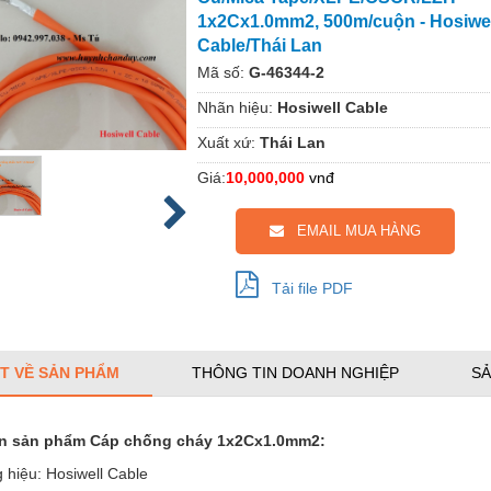
1x2Cx1.0mm2, 500m/cuộn - Hosiwel
Cable/Thái Lan
Mã số:
G-46344-2
Nhãn hiệu:
Hosiwell Cable
Xuất xứ:
Thái Lan
Giá:
10,000,000
vnđ
EMAIL MUA HÀNG
Tải file PDF
ẾT VỀ SẢN PHẨM
THÔNG TIN DOANH NGHIỆP
SẢ
in sản phẩm Cáp chống cháy 1x2Cx1.0mm2:
 hiệu: Hosiwell Cable