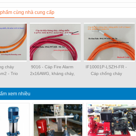
phẩm cùng nhà cung cấp
ng cháy
9016 - Cáp Fire Alarm
IF10001P-LSZH-FR -
m2 - Trio
2x16AWG, kháng cháy,
Cáp chống cháy
hĩ Kỳ (P/N:
chống nhiễu
Cu/Mica
7012)
Tape/XLPE/OSCR/LZH
ẩm xem nhiều
1x2Cx1.0mm2,
500m/cuộn - Hosiwell
Cable/Thái Lan