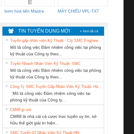
bơm hoả tiển Mastra
MÁY CHIẾU VPL-TX7
BOM DINH
WHITE
TIN TUYỂN DỤNG MỚI
» Xem tất cả
Tuyển gấp nhân viên Kỹ Thuật - Cty SMC Engineering
Mô tả công việc Đảm nhiệm công việc tại phòng
kỹ thuật của Công ty theo...
Tuyển Nhanh Nhân Viên Kỹ Thuật- SMC
CÔNG TY TNHH
CÔNG TY CP TỰ
CÔNG TY TNHH
 Le An Toàn
Bộ giám sát chuỗi
Bộ giám sát dòng
Bộ ng
Mô tả công việc Đảm nhiệm công việc tại phòng
MEKONG MARINE
ĐỘNG TIẾN
KINH DOANH
enix Contact
tấm pin
điện chuỗi
ray W
kỹ thuật của Công ty theo...
SUPPLY
HƯNG
DỊCH VỤ XNK
6960 – PSR-
TRANSCLINIC 16I+
TRANSCLINIC 16I+
BAS 
Công Ty SMC Tuyển Gấp Nhân Viên Kỹ Thuật- Hà Nội
PHƯƠNG NAM
SCP-
1K5 L (2433950000)
(2008130000)
(28
Mô tả công việc Đảm nhiệm công việc tại
/FSP/2X1/1X2
phòng kỹ thuật của Công ty...
CM88 jp net
Tan Dong Cang
CÔNG TY TNHH
CÔNG TY TNHH
CM88 là nhà cái cá cược trực tuyến uy tín, sở
company LTD
THƯƠNG MẠI
THƯƠNG MẠI
iám sát chuỗi
Bộ chỉnh lưu nguồn
Nẹp nhôm chống
Bộ c
hữu thế giới giải trí hiện...
THIÊN ÂN VIỆT
DỊCH VỤ KỸ
tấm pin
điện TRANSCLINIC
trơn Đà Nẵng
giám 
NAM
THUẬT ĐIỆN CƠ
SMC Tuyển 01 Nhân Viên Kỹ Thuật-HN
SCLINIC 16I+
BKE 1K5.4
Sola