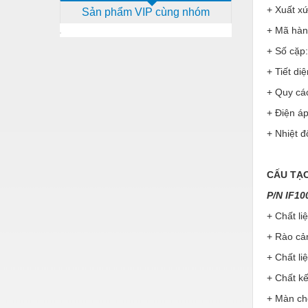
+ Xuất xứ
Sản phẩm VIP cùng nhóm
Dịch vụ - Thi công
+ Mã hà
Điện công nghiệp
+ Số cặp:
Điện gia dụng
+ Tiết di
Điện Lạnh
+ Quy cá
+ Điện á
Đóng tàu Thiết bị
+ Nhiệt đ
Đúc chính xác Thiết bị
Dụng cụ cầm tay
CẤU TẠ
Dụng cụ cắt gọt
P/N IF1
Dụng cụ điện
+ Chất li
+ Rào cả
Dụng cụ đo
+ Chất l
Gỗ - Trang thiết bị
+ Chất kế
Hàn cắt - Thiết bị
+ Màn ch