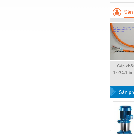
Nước-Vật tư thiết bị
Sản 
Phốt cơ khí
Sắt, thép, inox các loại
Thí nghiệm-Trang thiết bị
Thiết bị chiếu sáng
Thiết bị chống sét
Cáp chố
Thiết bị an ninh
1x2Cx1.5m
Kablo/Thổ N
Thiết bị công nghiệp
344195
Sản ph
Thiết bị công trình
Thiết bị điện
Thiết bị giáo dục
Thiết bị khác
‹