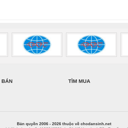
INT-HP-
BAT/PB/48DC/7.0AH/PT
SCP-
1K5 H
0AC/2.5KVA/PT
- 1133819
24UC/ESL4/3X1/1X2/B
 1136815
 BÁN
TÌM MUA
Bản quyền 2006 - 2026 thuộc về chodansinh.net