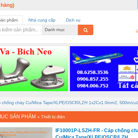
 hàng)
Sản phẩm
Nhà cung cấp
Dịch vụ
Danh mục
V
 chống cháy Cu/Mica Tape/XLPE/OSCR/LZH 1x2Cx1.0mm2, 500m/cuộn 
MỤC SẢN PHẨM
»
Thiết bị điện
IF10001P-LSZH-FR - Cáp chống ch
Cu/Mica Tape/XLPE/OSCR/LZH