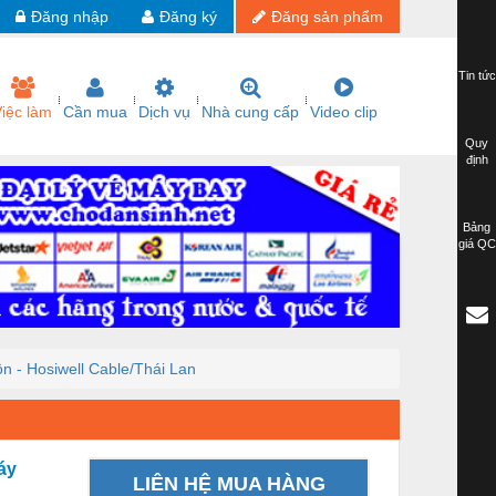
Đăng nhập
Đăng ký
Đăng sản phẩm
Tin tức
iệc làm
Cần mua
Dịch vụ
Nhà cung cấp
Video clip
Quy
định
Bảng
giá QC
- Hosiwell Cable/Thái Lan
áy
LIÊN HỆ MUA HÀNG