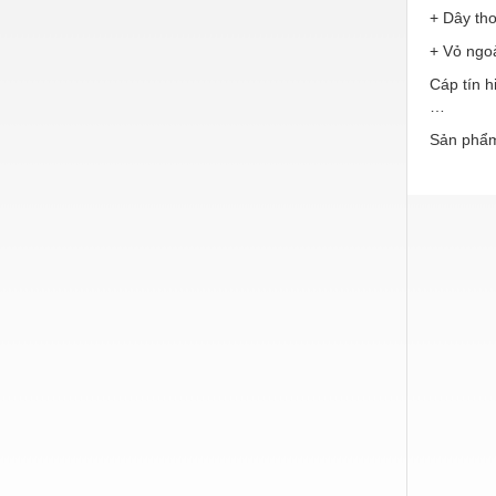
Hóa chất-Trang thiết bị
+ Dây tho
Kệ công nghiệp
+ Vỏ ngo
Cáp tín h
Khí nén - Thiết bị
…
Khuôn mẫu - Phụ tùng
Sản phẩm
Lọc công nghiệp
Máy công cụ - Phụ tùng
Mỏ - Trang thiết bị
Mô tơ - Hộp số
Môi trường - Thiết bị
Nâng hạ - Trang thiết bị
Nội - Ngoại thất - văn phòng
Nồi hơi - Trang thiết bị
Nông nghiệp - Thiết bị