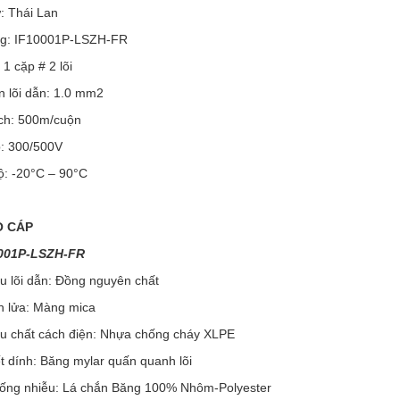
: Thái Lan
ng: IF10001P-LSZH-FR
 1 cặp # 2 lõi
ện lõi dẫn: 1.0 mm2
ch: 500m/cuộn
p: 300/500V
ộ: -20°C – 90°C
O CÁP
0001P-LSZH-FR
ệu lõi dẫn: Đồng nguyên chất
n lửa: Màng mica
iệu chất cách điện: Nhựa chống cháy XLPE
t dính: Băng mylar quấn quanh lõi
ống nhiễu: Lá chắn Băng 100% Nhôm-Polyester