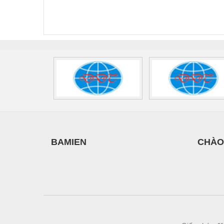
FLT-SEC-P-T1-3S-
T3-230-FM-PT -
QU
Vật liệu xây dựng
440/35-FM -
2907928
UPS/23
2908264
-
Vòng bi - Bạc đạn
Xe hơi - Phụ tùng
Xe máy - Phụ tùng
Xe tải - phụ tùng
Y khoa - Trang thiết bị
BAMIEN
CHÀO