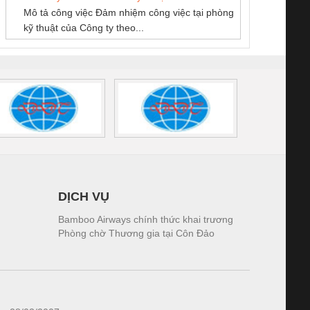
GIA HƯNG PHÁT
Mô tả công việc Đảm nhiệm công việc tại phòng
 (2502520000)
(7791400879)2. Giá
TRAN
kỹ thuật của Công ty theo...
1K5.4
DỊCH VỤ
Bamboo Airways chính thức khai trương
Phòng chờ Thương gia tại Côn Đảo