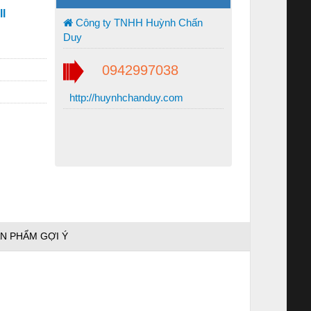
l
Công ty TNHH Huỳnh Chấn
Duy
0942997038
http://huynhchanduy.com
N PHẨM GỢI Ý