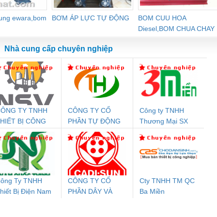
dung ewara,bom
BƠM ÁP LỰC TỰ ĐỘNG
BOM CUU HOA
Diesel,BOM CHUA CHAY
Nhà cung cấp chuyên nghiệp
ÔNG TY TNHH
CÔNG TY CỔ
Công ty TNHH
Đệm An Toàn
Rơ Le An Toàn
Bộ Lặp Tín Hiệu
Rơ
HIẾT BỊ CÔNG
PHẦN TỰ ĐỘNG
Thương Mại SX
nix Contact
Phoenix Contact
PROFIBUS Phoenix
Pho
GHIỆP NIHON
TIẾN HƯNG
Ba Miền
PC20-1NO-
PSR-SCP-
Contact PSI-REP-
298
ETSUBI VIỆT
24DC-SP -
24UC/ESL4/3X1/1X2/B
PROFIBUS/12MB -
NAM
700578
- 2981059
2708863
24DC
ông Ty TNHH
CÔNG TY CỔ
Cty TNHH TM QC
hiết Bị Điện Nam
PHẦN DÂY VÀ
Ba Miền
ưu Điện AC
Mô-đun Ắc Quy UPS
Rơ Le An Toàn
Bộ g
uốc Thịnh
CÁP ĐIỆN
 Suất Cao
Phoenix Contact
Phoenix Contact
THƯỢNG ĐÌNH
nix Contact
QUINT-HP-
2981059 – PSR-
TRAN